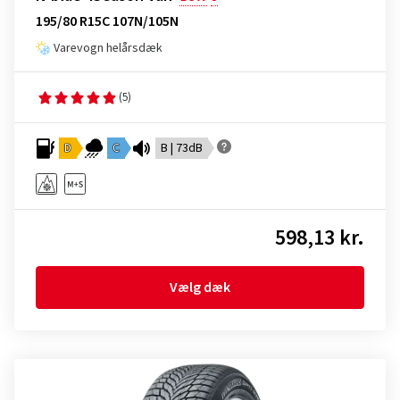
195/80 R15C 107N/105N
Varevogn helårsdæk
(5)
D
C
B | 73dB
598,13 kr.
Vælg dæk