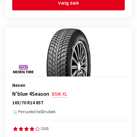
Vælg dæk
Nexen
N'blue 4Season
BSW
XL
165/70 R14 85T
Personbil helårsdæk
(310)