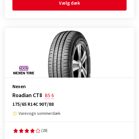
Vælg dæk
Nexen
Roadian CT8
BS
6
175/65 R14C 90T/88
Varevogn sommerdæk
(28)