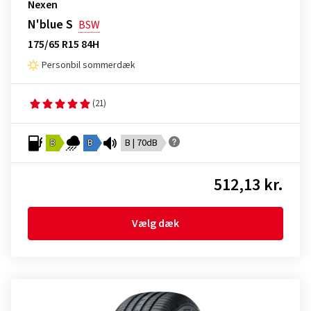
Nexen
N'blue S
BSW
175/65 R15 84H
Personbil sommerdæk
(21)
B
B
B | 70dB
512,13 kr.
Vælg dæk