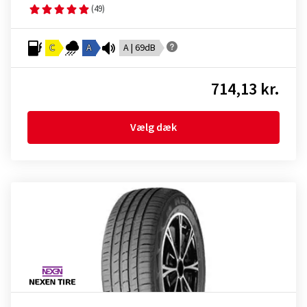
(49)
C
A
A | 69dB
714,13 kr.
Vælg dæk