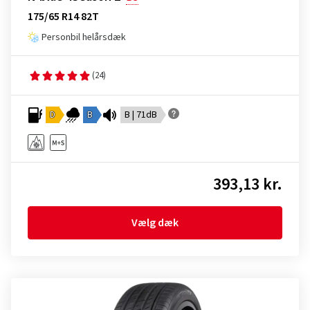
175/65 R14 82T
Personbil helårsdæk
(24)
D
B
B | 71dB
393,13 kr.
Vælg dæk