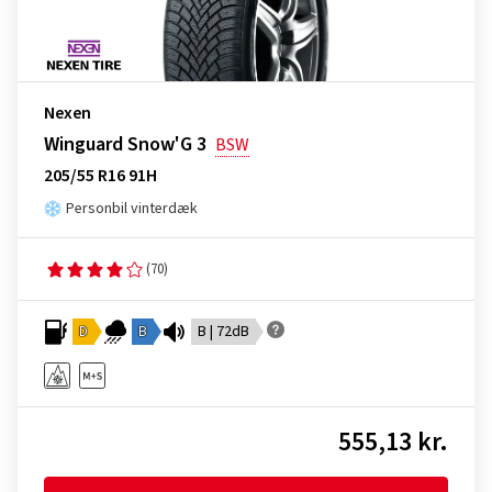
Nexen
Winguard Snow'G 3
BSW
205/55 R16 91H
Personbil vinterdæk
(70)
D
B
B | 72dB
555,13 kr.