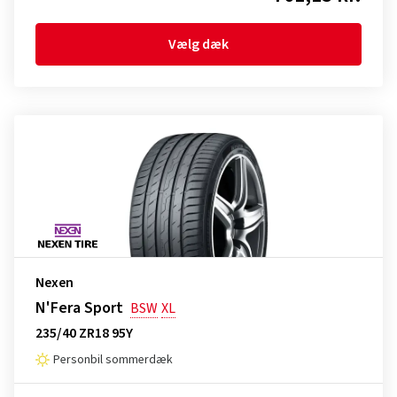
Vælg dæk
Nexen
N'Fera Sport
BSW
XL
235/40 ZR18 95Y
Personbil sommerdæk