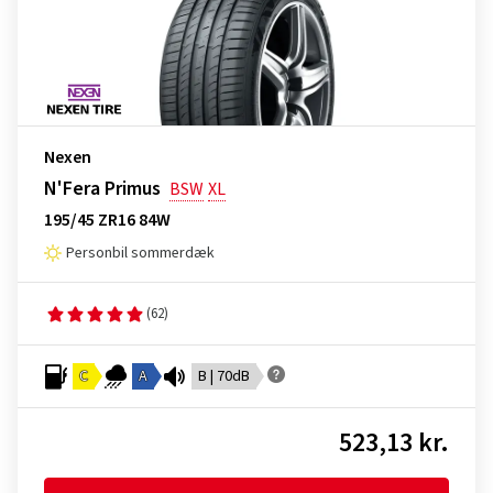
Nexen
N'Fera Primus
BSW
XL
195/45 ZR16 84W
Personbil sommerdæk
(62)
C
A
B | 70dB
523,13 kr.