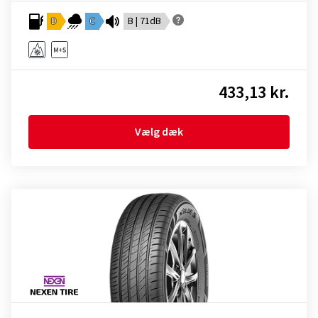
D
C
B | 71dB
433,13 kr.
Vælg dæk