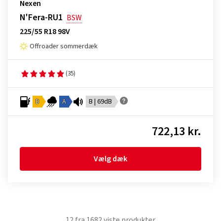
Nexen
N'Fera-RU1
BSW
225/55 R18 98V
Offroader sommerdæk
(35)
D
A
B | 69dB
722,13 kr.
Vælg dæk
12
fra
1682
viste produkter