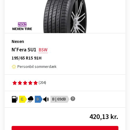
Nexen
N'Fera SU1
BSW
195/65 R15 91H
Personbil sommerdæk
(204)
C
B
B | 69dB
420,13 kr.