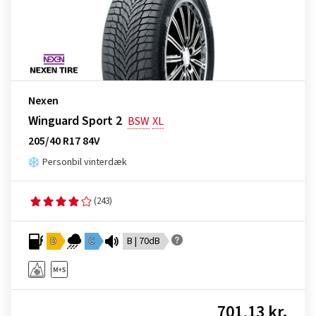
Nexen
Winguard Sport 2
BSW
XL
205/40 R17 84V
Personbil vinterdæk
(243)
D
C
B | 70dB
701,13 kr.