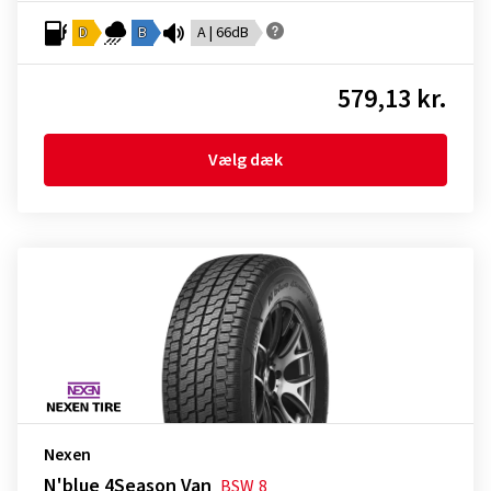
D
B
A | 66dB
579,13 kr.
Vælg dæk
Nexen
N'blue 4Season Van
BSW
8