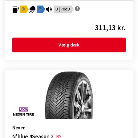
D
B
B | 70dB
311,13 kr.
Vælg dæk
Nexen
N'blue 4Season 2
BS