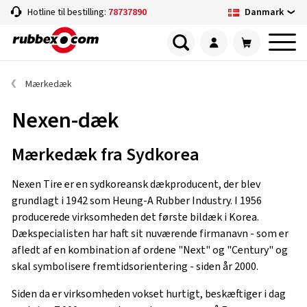
Danmark
Hotline til bestilling:
78737890
Mærkedæk
Nexen-dæk
Mærkedæk fra Sydkorea
Nexen Tire er en sydkoreansk dækproducent, der blev
grundlagt i 1942 som Heung-A Rubber Industry. I 1956
producerede virksomheden det første bildæk i Korea.
Dækspecialisten har haft sit nuværende firmanavn - som er
afledt af en kombination af ordene "Next" og "Century" og
skal symbolisere fremtidsorientering - siden år 2000.
Siden da er virksomheden vokset hurtigt, beskæftiger i dag