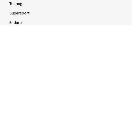
Touring
Supersport
Enduro
Motocross
Scooter
Knallert
Firehjuls
Info
Info og tips
Dæktest
dækekspert.dk