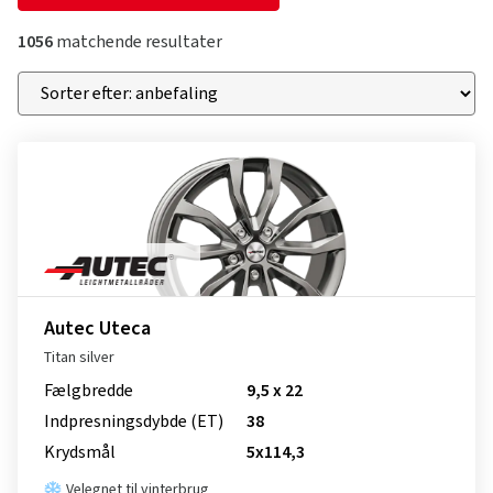
1056
matchende resultater
Autec Uteca
Titan silver
Fælgbredde
9,5 x 22
Indpresnings­dybde (ET)
38
Krydsmål
5x114,3
Velegnet til vinterbrug