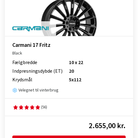
Carmani 17 Fritz
Black
Fælgbredde
10 x 22
Indpresnings­dybde (ET)
20
Krydsmål
5x112
Velegnet til vinterbrug
(56)
2.655,00 kr.