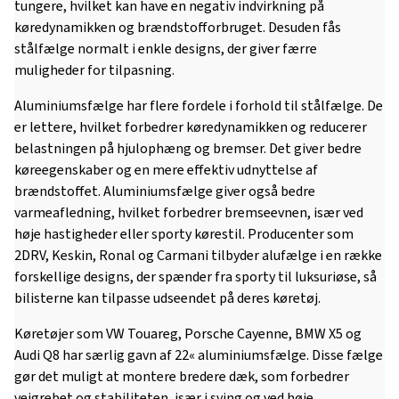
tungere, hvilket kan have en negativ indvirkning på
køredynamikken og brændstofforbruget. Desuden fås
stålfælge normalt i enkle designs, der giver færre
muligheder for tilpasning.
Aluminiumsfælge har flere fordele i forhold til stålfælge. De
er lettere, hvilket forbedrer køredynamikken og reducerer
belastningen på hjulophæng og bremser. Det giver bedre
køreegenskaber og en mere effektiv udnyttelse af
brændstoffet. Aluminiumsfælge giver også bedre
varmeafledning, hvilket forbedrer bremseevnen, især ved
høje hastigheder eller sporty kørestil. Producenter som
2DRV, Keskin, Ronal og Carmani tilbyder alufælge i en række
forskellige designs, der spænder fra sporty til luksuriøse, så
bilisterne kan tilpasse udseendet på deres køretøj.
Køretøjer som VW Touareg, Porsche Cayenne, BMW X5 og
Audi Q8 har særlig gavn af 22« aluminiumsfælge. Disse fælge
gør det muligt at montere bredere dæk, som forbedrer
vejgrebet og stabiliteten, især i sving og ved høje