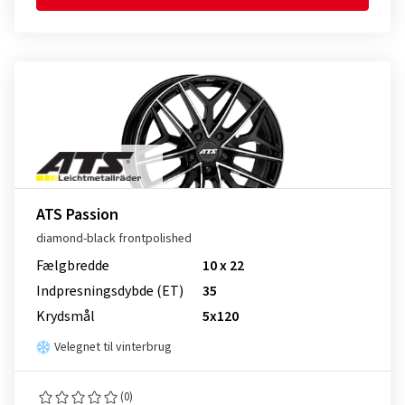
ATS Passion
diamond-black frontpolished
Fælgbredde
10 x 22
Indpresnings­dybde (ET)
35
Krydsmål
5x120
Velegnet til vinterbrug
(0)