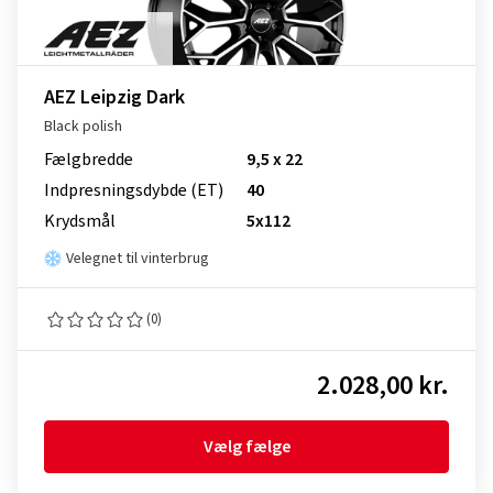
AEZ Leipzig Dark
Black polish
Fælgbredde
9,5 x 22
Indpresnings­dybde (ET)
40
Krydsmål
5x112
Velegnet til vinterbrug
(0)
2.028,00 kr.
Vælg fælge