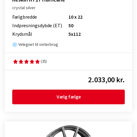
crystal silver
Fælgbredde
10 x 22
Indpresnings­dybde (ET)
50
Krydsmål
5x112
Velegnet til vinterbrug
(35)
2.033,00 kr.
Vælg fælge