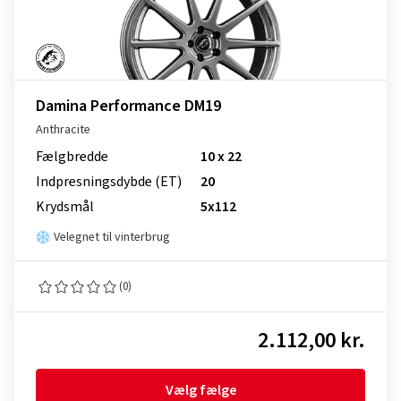
Damina Performance DM19
Anthracite
Fælgbredde
10 x 22
Indpresnings­dybde (ET)
20
Krydsmål
5x112
Velegnet til vinterbrug
(0)
2.112,00 kr.
Vælg fælge