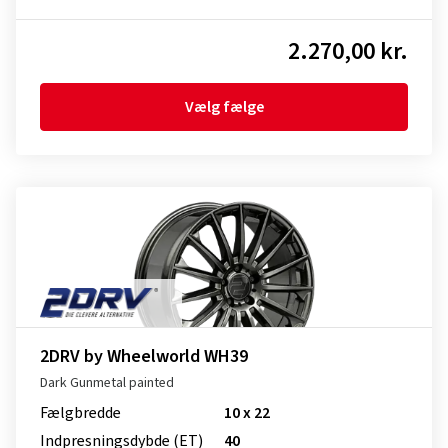
2.270,00 kr.
Vælg fælge
2DRV by Wheelworld WH39
Dark Gunmetal painted
Fælgbredde
10 x 22
Indpresnings­dybde (ET)
40