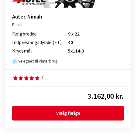
Autec Nimah
Black
Fælgbredde
9 x 22
Indpresnings­dybde (ET)
40
Krydsmål
5x114,3
Velegnet til vinterbrug
(1)
3.162,00 kr.
Vælg fælge