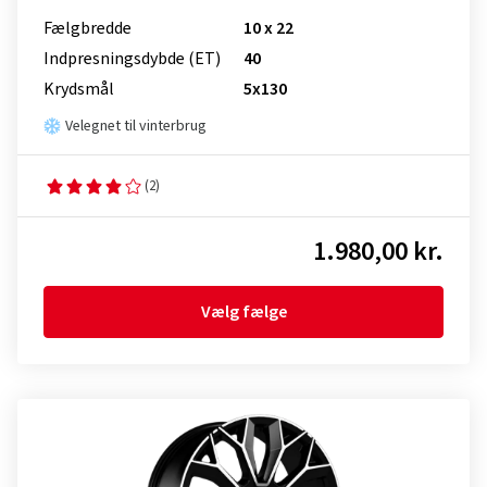
Fælgbredde
10 x 22
Indpresnings­dybde (ET)
40
Krydsmål
5x130
Velegnet til vinterbrug
(2)
1.980,00 kr.
Vælg fælge