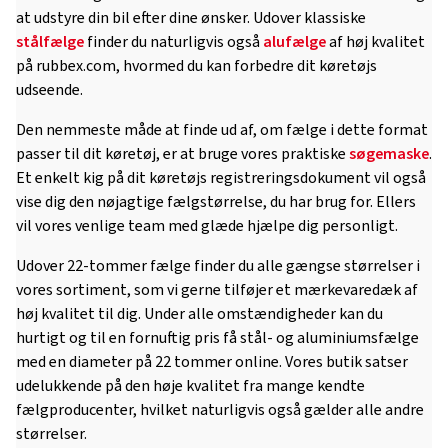
at udstyre din bil efter dine ønsker. Udover klassiske
stålfælge
finder du naturligvis også
alufælge
af høj kvalitet
på rubbex.com, hvormed du kan forbedre dit køretøjs
udseende.
Den nemmeste måde at finde ud af, om fælge i dette format
passer til dit køretøj, er at bruge vores praktiske
søgemaske
.
Et enkelt kig på dit køretøjs registreringsdokument vil også
vise dig den nøjagtige fælgstørrelse, du har brug for. Ellers
vil vores venlige team med glæde hjælpe dig personligt.
Udover 22-tommer fælge finder du alle gængse størrelser i
vores sortiment, som vi gerne tilføjer et mærkevaredæk af
høj kvalitet til dig. Under alle omstændigheder kan du
hurtigt og til en fornuftig pris få stål- og aluminiumsfælge
med en diameter på 22 tommer online. Vores butik satser
udelukkende på den høje kvalitet fra mange kendte
fælgproducenter, hvilket naturligvis også gælder alle andre
størrelser.