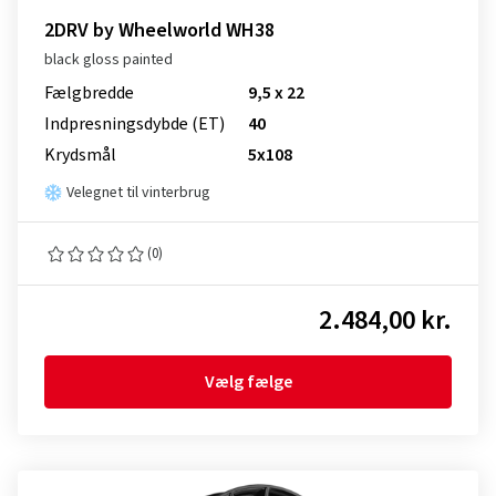
2DRV by Wheelworld WH38
black gloss painted
Fælgbredde
9,5 x 22
Indpresnings­dybde (ET)
40
Krydsmål
5x108
Velegnet til vinterbrug
(0)
2.484,00 kr.
Vælg fælge