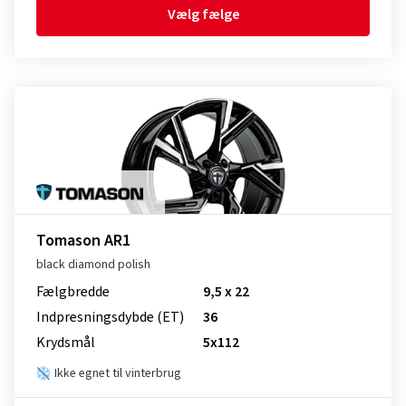
Vælg fælge
Tomason AR1
black diamond polish
Fælgbredde
9,5 x 22
Indpresnings­dybde (ET)
36
Krydsmål
5x112
Ikke egnet til vinterbrug