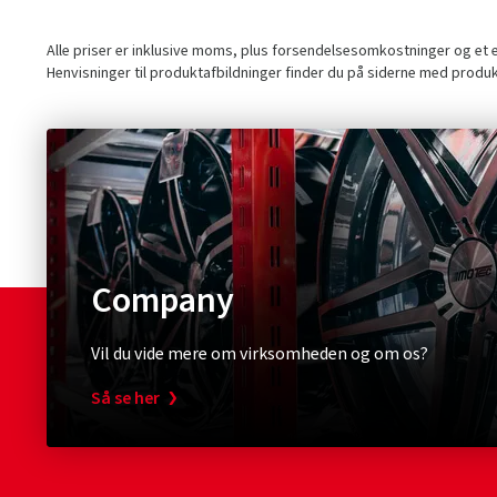
Alle priser er inklusive moms, plus forsendelsesomkostninger og et ev
Henvisninger til produktafbildninger finder du på siderne med produ
Company
Vil du vide mere om virksomheden og om os?
Så se her