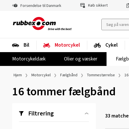
Køb sikkert
Forsendelse til Danmark
Bil
Motorcykel
Cykel
Motorcykeldæk
Olier og væsker
Fælgb
Hjem
Motorcykel
Fælgbånd
Tommestørrelse
16
16 tommer fælgbånd
Filtrering
33
matchen