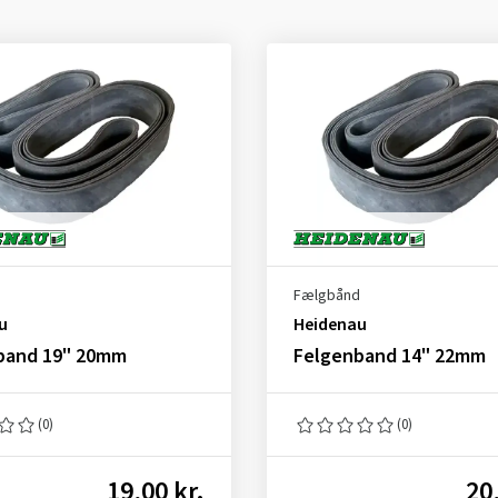
d
Fælgbånd
u
Heidenau
band 19" 20mm
Felgenband 14" 22mm
(0)
(0)
19,00 kr.
20