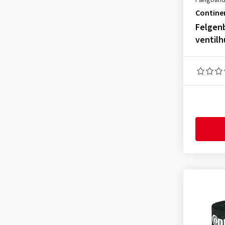
Fælgbån
Contine
Felgen
ventilh