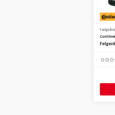
Fælgbån
Contine
Felgen