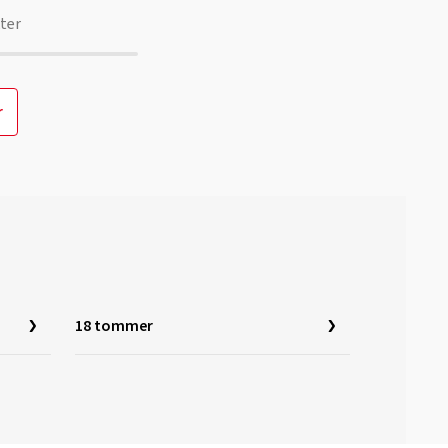
ter
r
18 tommer