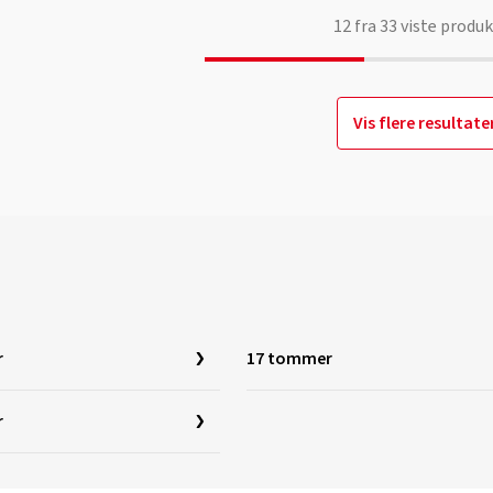
12
fra
33
viste produk
Vis flere resultate
r
17 tommer
r