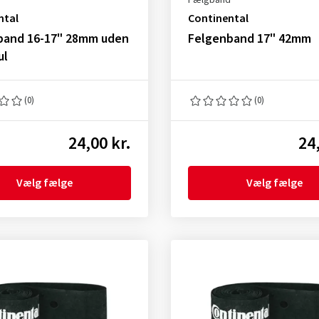
d
Fælgbånd
ntal
Continental
band 16-17" 28mm uden
Felgenband 17" 42mm
ul
(0)
(0)
24,00 kr.
24
Vælg fælge
Vælg fælge