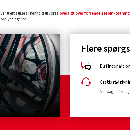
entuelt øtillæg i henhold til vores
oversigt over forsendelsesomkostning
ktoplysningerne.
Flere spørg
Du finder alt 
Gratis rådgivni
Mandag til fredag 