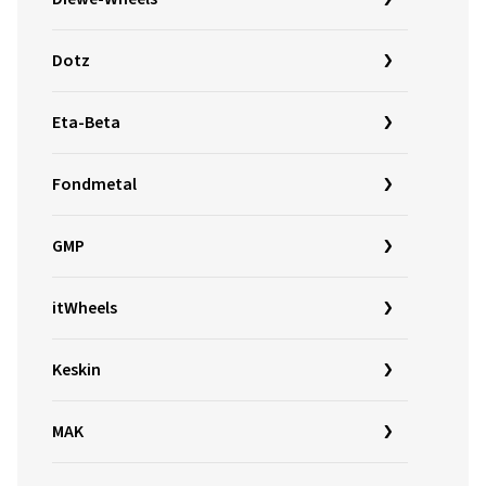
Dotz
Eta-Beta
Fondmetal
GMP
itWheels
Keskin
MAK