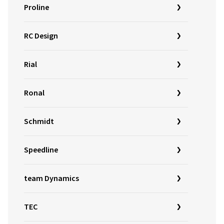
Proline
RC Design
Rial
Ronal
Schmidt
Speedline
team Dynamics
TEC