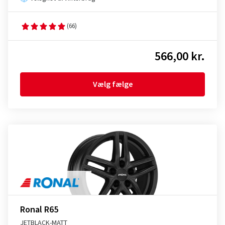
(66)
566,00 kr.
Vælg fælge
Ronal R65
JETBLACK-MATT