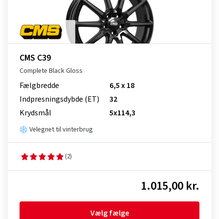
CMS C39
Complete Black Gloss
Fælgbredde
6,5 x 18
Indpresnings­dybde (ET)
32
Krydsmål
5x114,3
Velegnet til vinterbrug
(2)
1.015,00 kr.
Vælg fælge