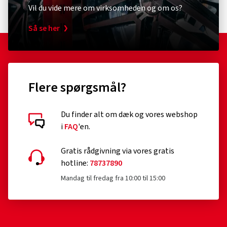
Vil du vide mere om virksomheden og om os?
Så se her
Flere spørgsmål?
Du finder alt om dæk og vores webshop
i
FAQ
'en.
Gratis rådgivning via vores gratis
hotline:
78737890
Mandag til fredag fra 10:00 til 15:00