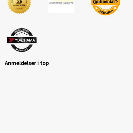
Anmeldelser i top