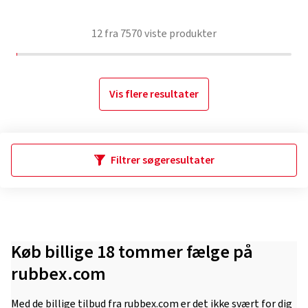
12
fra
7570
viste produkter
Vis flere resultater
Filtrer søgeresultater
Køb billige 18 tommer fælge på
rubbex.com
Med de billige tilbud fra rubbex.com er det ikke svært for dig