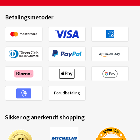
Betalingsmetoder
Forudbetaling
Sikker og anerkendt shopping