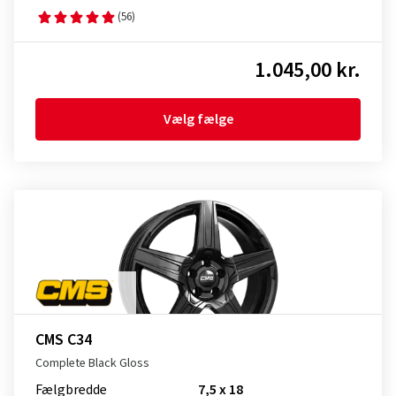
(56)
1.045,00 kr.
Vælg fælge
CMS C34
Complete Black Gloss
Fælgbredde
7,5 x 18