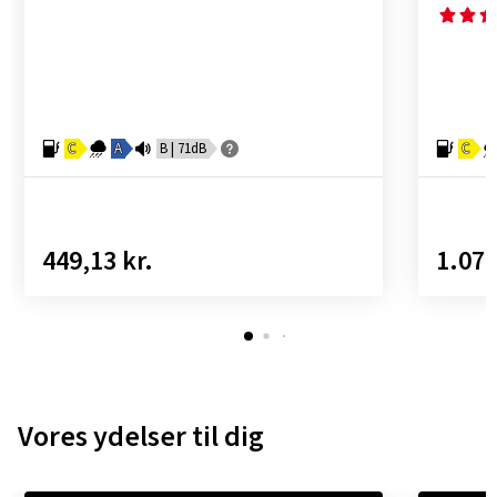
C
A
B | 71dB
C
449,13 kr.
1.077
Vores ydelser til dig