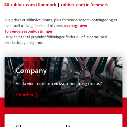
rubbex.com i Danmark
|
rubbex.com in Denmark
Alle priser er inklusive moms, plus forsendelsesomkostninger og et
eventuelt øtillæg i henhold til vores
oversigt over
forsendelsesomkostninger
.
Henvisninger til produktafbildninger finder du på siderne med
produktoplysningerne.
Company
Vil du vide mere om virksomheden og om os?
Så se her