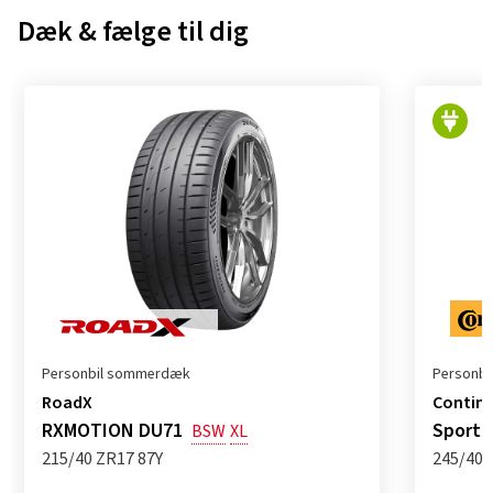
Dæk & fælge til dig
Personbil sommerdæk
Personb
RoadX
Contine
RXMOTION DU71
SportC
BSW
XL
215/40 ZR17 87Y
245/40 