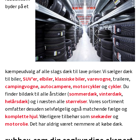
byder på et
kæmpeudvalg af alle slags dæk til lave priser. Vi sælger dæk
til biler,
SUV'er
,
elbiler
,
klassiske biler
,
varevogne
, trailere,
campingvogne
,
autocampere
,
motorcykler
og
cykler
. Du
finder bildæk til alle årstider (
sommerdæk
,
vinterdæk
,
helårsdæk
) og i næsten alle
størrelser
. Vores sortiment
omfatter desuden selvfølgelig også matchende fælge og
komplette hjul
. Yderligere tilbehør som
snekæder
og
motorolie
. Det har aldrig været nemmere at købe dæk.