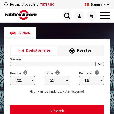
Danmark
Hotline til bestilling:
78737890
Bildæk
Dækstørrelse
Køretøj
Sæson
Bredde
Højde
Diameter
Hvor kan jeg finde dækstørrelserne?
Vis dæk