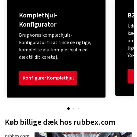
Komplethjul-
B2
Konfigurator
Udny
kæmp
Brug vores komplethjuls-
omfa
konfigurator til at finde de rigtige,
lige
komplette alu-komplethjul med
Yok
dæk til dit køretøj.
Konfigurer Komplethjul
Køb billige dæk hos rubbex.com
rubbex.com