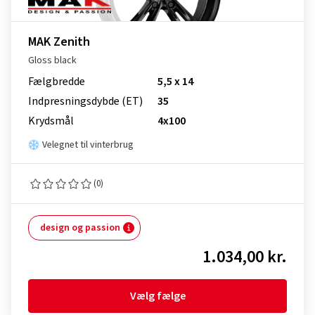
MAK Zenith
Gloss black
Fælgbredde
5,5 x 14
Indpresnings­dybde (ET)
35
Krydsmål
4x100
Velegnet til vinterbrug
(0)
design og passion
1.034,00 kr.
Vælg fælge