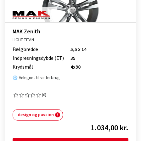
MAK Zenith
LIGHT TITAN
Fælgbredde
5,5 x 14
Indpresnings­dybde (ET)
35
Krydsmål
4x98
Velegnet til vinterbrug
(0)
design og passion
1.034,00 kr.