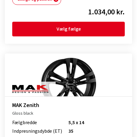
1.034,00 kr.
Vælg fælge
MAK Zenith
Gloss black
Fælgbredde
5,5 x 14
Indpresnings­dybde (ET)
35