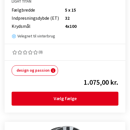
LIGHT TITAN
Fælgbredde
5 x 15
Indpresnings­dybde (ET)
32
Krydsmål
4x100
Velegnet til vinterbrug
(0)
design og passion
1.075,00 kr.
Vælg fælge