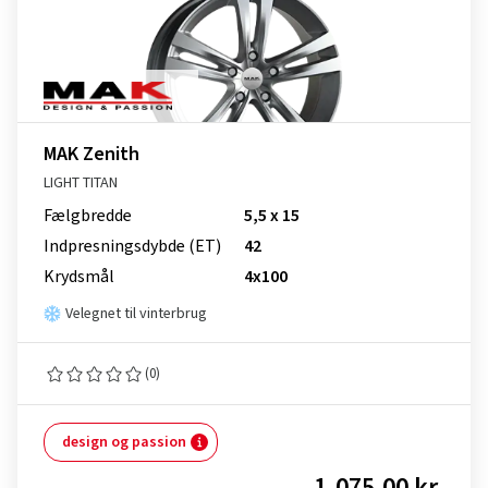
MAK Zenith
LIGHT TITAN
Fælgbredde
5,5 x 15
Indpresnings­dybde (ET)
42
Krydsmål
4x100
Velegnet til vinterbrug
(0)
design og passion
1.075,00 kr.