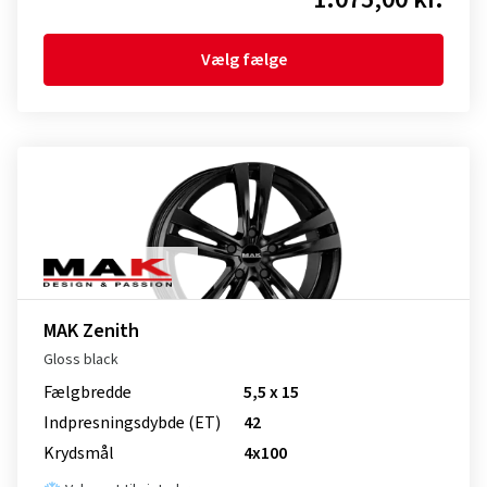
Vælg fælge
MAK Zenith
Gloss black
Fælgbredde
5,5 x 15
Indpresnings­dybde (ET)
42
Krydsmål
4x100