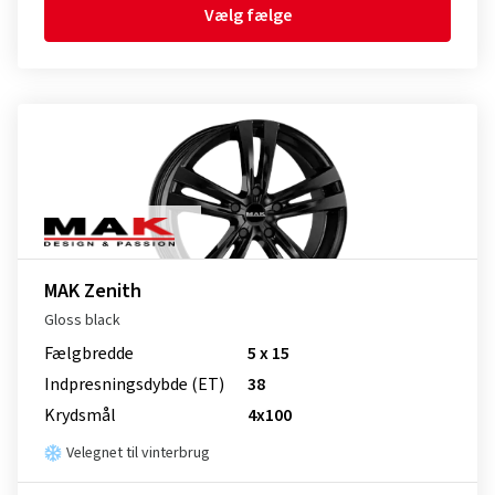
Vælg fælge
MAK Zenith
Gloss black
Fælgbredde
5 x 15
Indpresnings­dybde (ET)
38
Krydsmål
4x100
Velegnet til vinterbrug