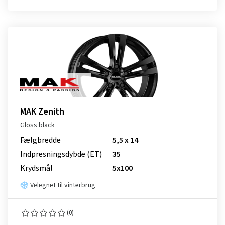
MAK Zenith
Gloss black
Fælgbredde
5,5 x 14
Indpresnings­dybde (ET)
35
Krydsmål
5x100
Velegnet til vinterbrug
(0)