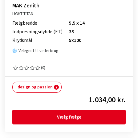
MAK Zenith
LIGHT TITAN
Fælgbredde
5,5 x 14
Indpresnings­dybde (ET)
35
Krydsmål
5x100
Velegnet til vinterbrug
(0)
design og passion
1.034,00 kr.
Vælg fælge