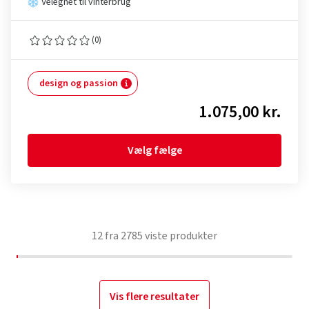
Velegnet til vinterbrug
(0)
design og passion
1.075,00 kr.
Vælg fælge
12
fra
2785
viste produkter
Vis flere resultater