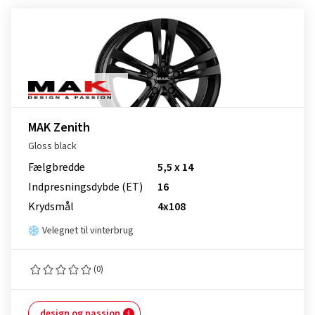
MAK Zenith
Gloss black
Fælgbredde
5,5 x 14
Indpresnings­dybde (ET)
16
Krydsmål
4x108
Velegnet til vinterbrug
(0)
design og passion