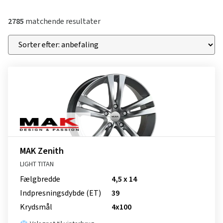
2785
matchende resultater
MAK Zenith
LIGHT TITAN
Fælgbredde
4,5 x 14
Indpresnings­dybde (ET)
39
Krydsmål
4x100