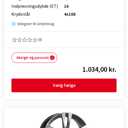
Indpresnings­dybde (ET)
16
Krydsmål
4x108
Velegnet til vinterbrug
(0)
design og passion
1.034,00 kr.
Vælg fælge