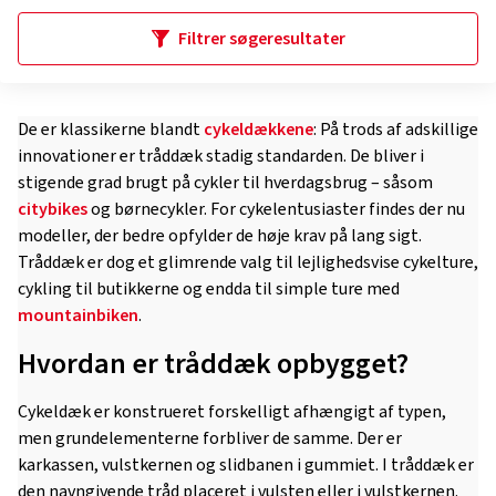
Filtrer søgeresultater
De er klassikerne blandt
cykeldækkene
: På trods af adskillige
innovationer er tråddæk stadig standarden. De bliver i
stigende grad brugt på cykler til hverdagsbrug – såsom
citybikes
og børnecykler. For cykelentusiaster findes der nu
modeller, der bedre opfylder de høje krav på lang sigt.
Tråddæk er dog et glimrende valg til lejlighedsvise cykelture,
cykling til butikkerne og endda til simple ture med
mountainbiken
.
Hvordan er tråddæk opbygget?
Cykeldæk er konstrueret forskelligt afhængigt af typen,
men grundelementerne forbliver de samme. Der er
karkassen, vulstkernen og slidbanen i ​gummiet. I tråddæk er
den navngivende tråd placeret i vulsten eller i vulstkernen.