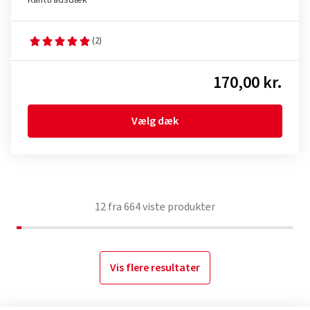
Kanttrådsdæk
(2)
170,00 kr.
Vælg dæk
12
fra
664
viste produkter
Vis flere resultater