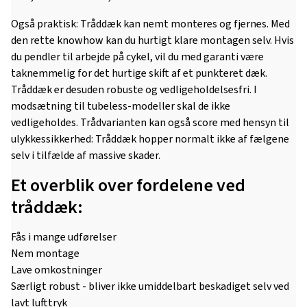
Også praktisk: Tråddæk kan nemt monteres og fjernes. Med
den rette knowhow kan du hurtigt klare montagen selv. Hvis
du pendler til arbejde på cykel, vil du med garanti være
taknemmelig for det hurtige skift af et punkteret dæk.
Tråddæk er desuden robuste og vedligeholdelsesfri. I
modsætning til tubeless-modeller skal de ikke
vedligeholdes. Trådvarianten kan også score med hensyn til
ulykkessikkerhed: Tråddæk hopper normalt ikke af fælgene
selv i tilfælde af massive skader.
Et overblik over fordelene ved
tråddæk:
Fås i mange udførelser
Nem montage
Lave omkostninger
Særligt robust - bliver ikke umiddelbart beskadiget selv ved
lavt lufttryk