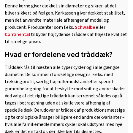
Denne kerne giver dækket sin diameter og sikrer, at det
bliver sikkert på fælgen. Karkassen giver dækket stabilitet,
men det anvendte materiale afhænger af model og
producent. Producenter som f.eks.
Schwalbe
eller
Continental
tilbyder højtydende tråddæk af højeste kvalitet
til rimelige priser.
Hvad er fordelene ved tråddæk?
Tråddæk fås til næsten alle typer cykler og i alle gængse
diametre. De kommer i forskellige designs. F.eks. med
trekkingprofil, særlig høj rullemodstand eller speciel
gummibelægning for at beskytte mod snit og andre skader.
Ved valg af det rigtige tråddæk kan terrænet således også
tages i betragtning uden at skulle være afhængig af
specielle dæk. Derudover er trådæk af produktionsmæssige
og teknologiske årsager billigere end andre dækvarianter –
hvis alle familiemedlemmers cykler skal udstyres med nye
dæk, er det en faktor, der ikke bør tilsidesættes.