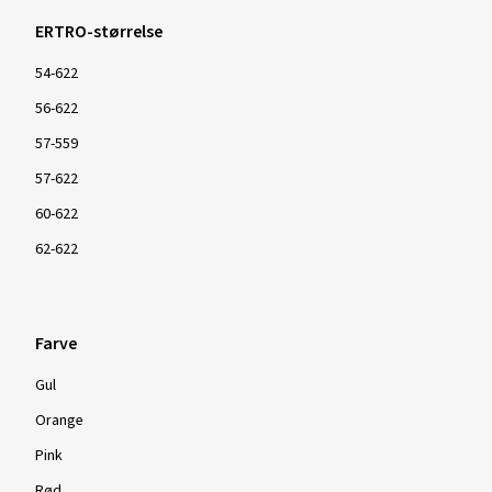
ERTRO-størrelse
54-622
56-622
57-559
57-622
60-622
62-622
Farve
Gul
Orange
Pink
Rød