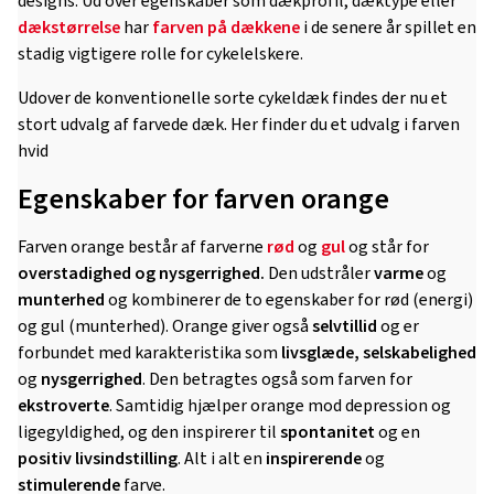
designs. Ud over egenskaber som dækprofil, dæktype eller
dækstørrelse
har
farven på dækkene
i de senere år spillet en
stadig vigtigere rolle for cykelelskere.
Udover de konventionelle sorte cykeldæk findes der nu et
stort udvalg af farvede dæk. Her finder du et udvalg i farven
hvid
Egenskaber for farven orange
Farven orange består af farverne
rød
og
gul
og står for
overstadighed og nysgerrighed.
Den udstråler
varme
og
munterhed
og kombinerer de to egenskaber for rød (energi)
og gul (munterhed). Orange giver også
selvtillid
og er
forbundet med karakteristika som
livsglæde, selskabelighed
og
nysgerrighed
. Den betragtes også som farven for
ekstroverte
. Samtidig hjælper orange mod depression og
ligegyldighed, og den inspirerer til
spontanitet
og en
positiv livsindstilling
. Alt i alt en
inspirerende
og
stimulerende
farve.