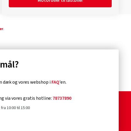
Motorolier til lastbiler
er
.
smål?
om dæk og vores webshop i
FAQ
'en.
ng via vores gratis hotline:
78737890
fra 10:00 til 15:00