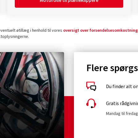
Motorolie til plæneklippere
entuelt øtillæg i henhold til vores
oversigt over forsendelsesomkostning
ktoplysningerne.
Flere spørg
Du finder alt 
Gratis rådgivni
Mandag til fredag 