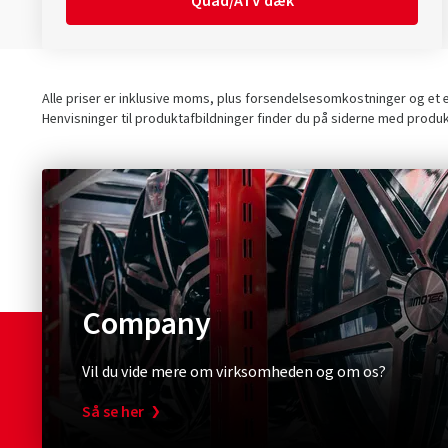
Quad/ATV dæk
Alle priser er inklusive moms, plus forsendelsesomkostninger og et ev
Henvisninger til produktafbildninger finder du på siderne med produ
Company
Vil du vide mere om virksomheden og om os?
Så se her