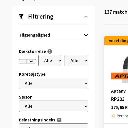
137
matche
Filtrering
Tilgængelighed
Anbefalin
Direkte tilgængelig
(95)
Dækstørrelse
Køretøjstype
Aptany
Sæson
RP203
175/65 R
Perso
Belastningsindeks