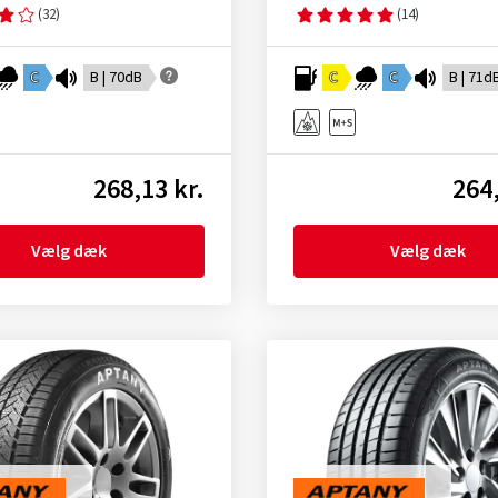
(32)
(14)
C
B | 70dB
C
C
B | 71d
268,13 kr.
264,
Vælg dæk
Vælg dæk