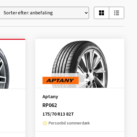
Aptany
RP062
175/70 R13 82T
Personbil sommerdæk