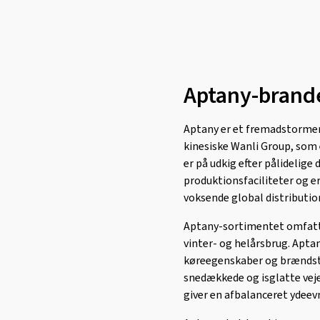
Linglong
(461)
Loder Tire
(1)
Marshal
(1)
Aptany-brand
Mastersteel
(98)
Matador
(381)
Aptany er et fremadstormen
Maxtrek
(77)
kinesiske Wanli Group, som e
Maxxis
(785)
er på udkig efter pålidelige
Mazzini
(2)
produktionsfaciliteter og er
voksende global distributio
MICHELIN
(2255)
Milestone
(4)
Aptany-sortimentet omfatter
vinter- og helårsbrug. Apt
Minerva
(321)
køreegenskaber og brændstof
Minnell
(1)
snedækkede og isglatte veje
Mirage
(46)
giver en afbalanceret ydeevn
Momo
(133)