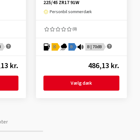
225/45 ZR17 91W
Personbil sommerdæk
(0)
B
D
B
B | 70dB
13 kr.
486,13 kr.
Vælg dæk
kter