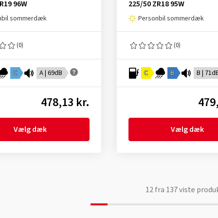
ZR19 96W
225/50 ZR18 95W
nbil sommerdæk
Personbil sommerdæk
(0)
(0)
C
A | 69dB
C
B
B | 71d
478,13 kr.
479,
Vælg dæk
Vælg dæk
12
fra
137
viste produ