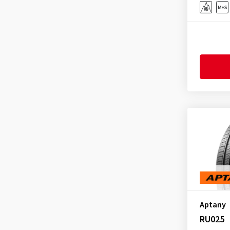
Gislaved
(1)
GiTi
(4)
Goodride
(331)
Goodtrip
(17)
Goodyear
(1775)
Grenlander
(23)
Gripmax
(173)
GT Radial
(44)
Hankook
(2206)
Headway
(7)
Heidenau
(14)
Hifly
(373)
Aptany
Imperial
(624)
RU025
Infinity
(9)