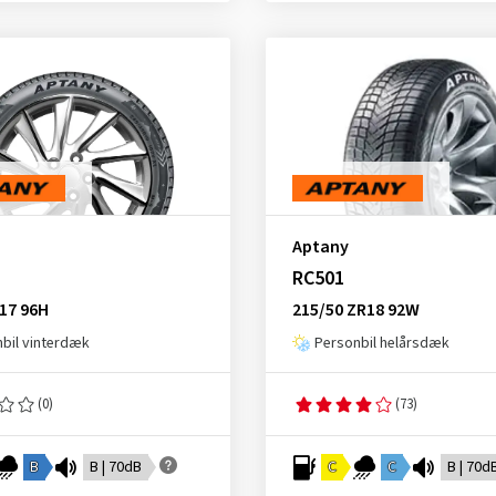
Aptany
RC501
17 96H
215/50 ZR18 92W
bil vinterdæk
Personbil helårsdæk
(0)
(73)
B
B | 70dB
C
C
B | 70d