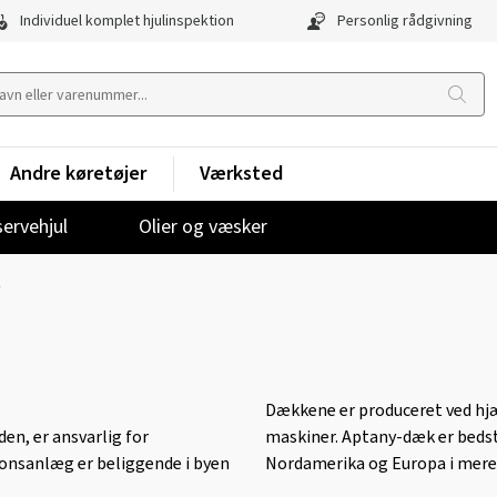
Individuel komplet hjulinspektion
Personlig rådgivning
Andre køretøjer
Værksted
ervehjul
Olier og væsker
y
Dækkene er produceret ved hj
en, er ansvarlig for
maskiner. Aptany-dæk er bedst k
onsanlæg er beliggende i byen
Nordamerika og Europa i mere 