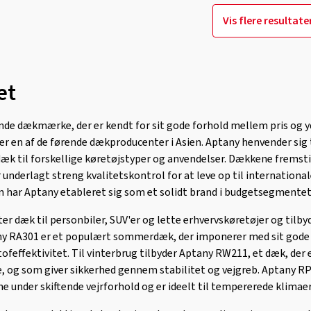
Vis flere resultate
et
de dækmærke, der er kendt for sit gode forhold mellem pris og y
r en af de førende dækproducenter i Asien. Aptany henvender sig ti
 dæk til forskellige køretøjstyper og anvendelser. Dækkene fremst
 underlagt streng kvalitetskontrol for at leve op til internationa
n har Aptany etableret sig som et solidt brand i budgetsegmentet
 dæk til personbiler, SUV'er og lette erhvervskøretøjer og tilby
any RA301 er et populært sommerdæk, der imponerer med sit gode 
effektivitet. Til vinterbrug tilbyder Aptany RW211, et dæk, der er
, og som giver sikkerhed gennem stabilitet og vejgreb. Aptany RP
e under skiftende vejrforhold og er ideelt til tempererede klimaer