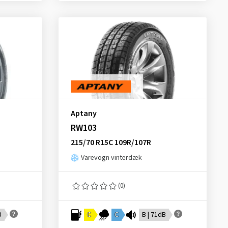
Aptany
RW103
215/70 R15C 109R/107R
Varevogn vinterdæk
(0)
B
C
C
B | 71dB