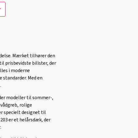
r
delse. Mærket tilhører den
l prisbevidste bilister, der
illes i moderne
le standarder. Med en
.
der modeller til sommer-,
vådgreb, rolige
 specielt designet til
203 er et helårsdæk, der
.