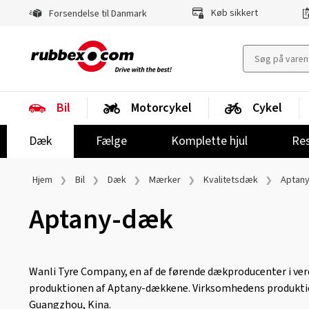
Køb sikkert
Forsendelse til Danmark
Bil
Motorcykel
Cykel
Dæk
Fælge
Komplette hjul
Res
Hjem
Bil
Dæk
Mærker
Kvalitetsdæk
Aptan
Aptany-dæk
Wanli Tyre Company, en af ​​de førende dækproducenter i verd
produktionen af ​​Aptany-dækkene. Virksomhedens produkti
Guangzhou, Kina.