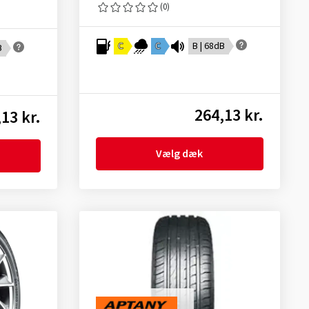
(0)
C
C
B | 68dB
B
264,13 kr.
13 kr.
Vælg dæk