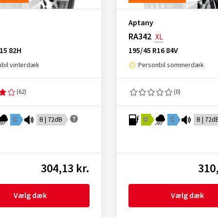
Aptany
RA342
XL
15 82H
195/45 R16 84V
bil vinterdæk
Personbil sommerdæk
(62)
(0)
C
B | 72dB
B
C
B | 72d
304,13 kr.
310,
Vælg dæk
Vælg dæk