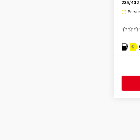
235/40 
Journey Tyre
(3)
Perso
Kenda
(241)
Kinforest
(1)
Kingboss
(9)
C
Kingstar
(2)
KLEBER
(123)
Kormoran
(170)
Kumho
(1542)
Kustone
(1)
Landsail
(186)
Lanvigator
(1)
Lassa
(52)
Laufenn
(537)
Leao
(174)