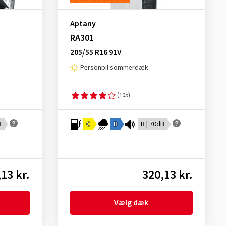
Aptany
RA301
205/55 R16 91V
Personbil sommerdæk
(105)
B
C
B
B | 70dB
13 kr.
320,13 kr.
Vælg dæk