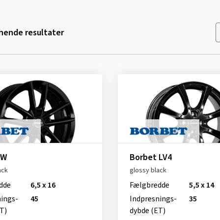
ende resultater
 W
Borbet LV4
ack
glossy black
dde
6,5 x 16
Fælgbredde
5,5 x 14
nings­
45
Indpresnings­
35
T)
dybde (ET)