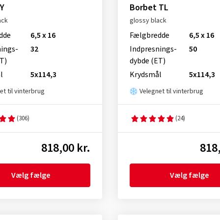
 Y
Borbet TL
ack
glossy black
dde
6,5 x 16
Fælgbredde
6,5 x 16
nings­
32
Indpresnings­
50
T)
dybde (ET)
l
5x114,3
Krydsmål
5x114,3
et til vinterbrug
Velegnet til vinterbrug
(306)
(24)
818,00 kr.
818,
Vælg fælge
Vælg fælge