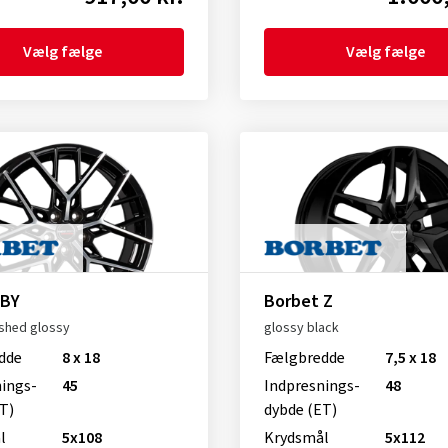
Vælg fælge
Vælg fælge
 BY
Borbet Z
ished glossy
glossy black
dde
8 x 18
Fælgbredde
7,5 x 18
nings­
45
Indpresnings­
48
T)
dybde (ET)
l
5x108
Krydsmål
5x112