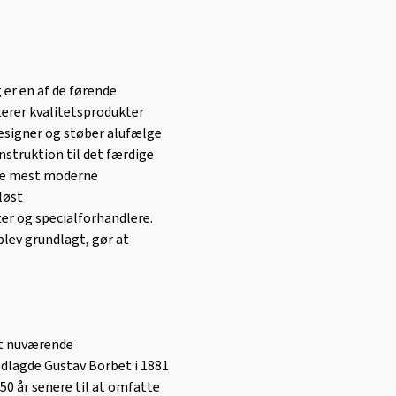
r en af ​​de førende
terer kvalitetsprodukter
designer og støber alufælge
nstruktion til det færdige
 de mest moderne
løst
er og specialforhandlere.
blev grundlagt, gør at
et nuværende
dlagde Gustav Borbet i 1881
0 år senere til at omfatte