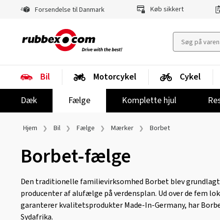
Køb sikkert
Forsendelse til Danmark
Bil
Motorcykel
Cykel
Dæk
Fælge
Komplette hjul
Res
Hjem
Bil
Fælge
Mærker
Borbet
Borbet-fælge
Den traditionelle familievirksomhed Borbet blev grundlagt i 
producenter af alufælge på verdensplan. Ud over de fem lok
garanterer kvalitetsprodukter Made-In-Germany, har Borbet
Sydafrika.