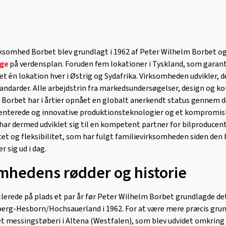
rksomhed Borbet blev grundlagt i 1962 af Peter Wilhelm Borbet og e
lge
på verdensplan. Foruden fem lokationer i Tyskland, som garan
 én lokation hver i Østrig og Sydafrika. Virksomheden udvikler, 
ndarder. Alle arbejdstrin fra markedsundersøgelser, design og ko
t. Borbet har i årtier opnået en globalt anerkendt status gennem
tenterede og innovative produktionsteknologier og et kompromis
har dermed udviklet sig til en kompetent partner for bilproducent
tet og fleksibilitet, som har fulgt familievirksomheden siden den 
 sig ud i dag.
mhedens rødder og historie
llerede på plads et par år før Peter Wilhelm Borbet grundlagde d
berg-Hesborn/Hochsauerland i 1962. For at være mere præcis grun
messingstøberi i Altena (Westfalen), som blev udvidet omkring 5