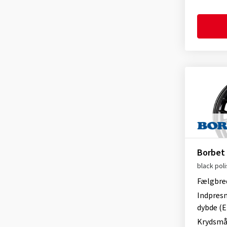
Proline
(149)
Borbet CWG
(6)
RC Design
(3654)
Borbet CWT
(2)
Rial
(903)
Borbet CWZ
(9)
Ronal
(1082)
Borbet DB8GT
(2)
Schmidt
(2208)
Borbet DB8GT2
(11)
Speedline
(2)
Borbet F
(14)
SX-Wheels
(33)
Borbet FB1
(6)
TEC
(646)
Borbet FB2
(17)
Tomason
(269)
Borbet FB2 DC
(13)
Ultra Wheels
(95)
Borbet
Borbet GTX
(17)
V1 Wheels
(95)
black pol
Borbet LS2
(1)
Fælgbre
Borbet LV4
(39)
Indpres
dybde (E
Borbet LX18
(33)
Krydsmå
Borbet LX19
(28)