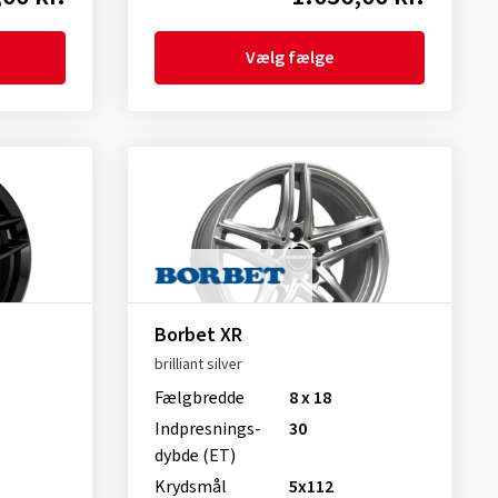
Vælg fælge
Borbet XR
brilliant silver
Fælgbredde
8 x 18
Indpresnings­
30
dybde (ET)
Krydsmål
5x112