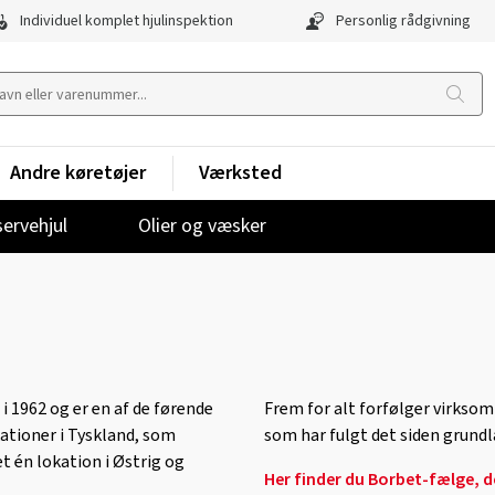
Individuel komplet hjulinspektion
Personlig rådgivning
Andre køretøjer
Værksted
ervehjul
Olier og væsker
1962 og er en af ​​de førende
Frem for alt forfølger virksom
ationer i Tyskland, som
som har fulgt det siden grundl
 én lokation i Østrig og
Her finder du Borbet-fælge, de