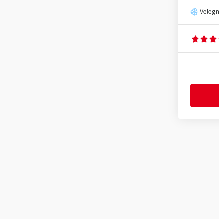
Velegn
Borbet N
(140)
Borbet QX
(14)
Borbet RS
(3)
Borbet TF
(6)
Borbet TL
(2)
Borbet TX
(1)
Borbet V
(43)
Borbet VTX
(19)
Borbet W
(159)
Borbet XE1
(6)
Borbet XR
(32)
Borbet XRT
(1)
Borbet XV
(24)
Borbet Y
(182)