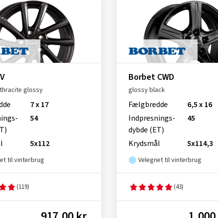
 V
Borbet CWD
thracite glossy
glossy black
dde
7 x 17
Fælgbredde
6,5 x 16
nings­
54
Indpresnings­
45
T)
dybde (ET)
l
5x112
Krydsmål
5x114,3
et til vinterbrug
Velegnet til vinterbrug
(119)
(43)
917,00 kr.
1.000,