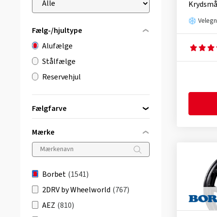
Krydsmå
Velegn
Fælg-/hjultype
Alufælge
Stålfælge
Reservehjul
Fælgfarve
Mærke
sort
(826)
sølv
(347)
Borbet
(1541)
grå / antracit
(329)
2DRV by Wheelworld
(767)
grå
(3)
AEZ
(810)
bronze
(33)