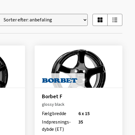
Borbet F
glossy black
Fælgbredde
6 x 15
Indpresnings­
35
dybde (ET)