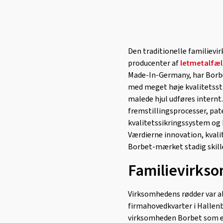
Borbet Z
(78)
Den traditionelle familievi
producenter af
letmetalfæ
Made-In-Germany, har Borbet
med meget høje kvalitetssta
malede hjul udføres intern
fremstillingsprocesser, pa
kvalitetssikringssystem og 
Værdierne innovation, kvali
Borbet-mærket stadig skiller
Familievirkso
Virksomhedens rødder var a
firmahovedkvarter i Hallen
virksomheden Borbet som et 