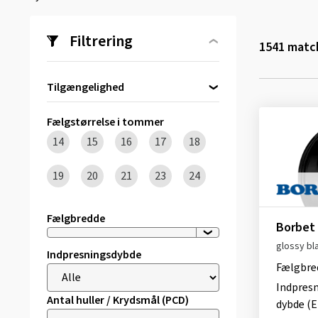
Filtrering
1541
match
Tilgængelighed
Direkte tilgængelig
(226)
Fælgstørrelse i tommer
14
15
16
17
18
19
20
21
23
24
Fælgbredde
Borbet
glossy bl
Indpresningsdybde
Fælgbre
Indpres
Antal huller / Krydsmål (PCD)
dybde (E