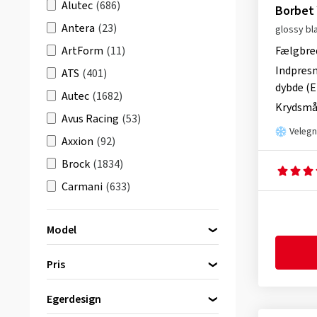
Alutec
(686)
Borbet
guld
(2)
Antera
(23)
glossy bl
rød
(1)
ArtForm
(11)
Fælgbre
Indpres
ATS
(401)
dybde (E
Autec
(1682)
Krydsmå
Avus Racing
(53)
Velegn
Axxion
(92)
Brock
(1834)
Carmani
(633)
CMS
(1137)
Model
Damina Performance
(107)
DBV
(630)
Pris
Dezent
(2492)
Borbet A
(11)
Egerdesign
Diewe-Wheels
(835)
bis
von
Borbet ATX
(7)