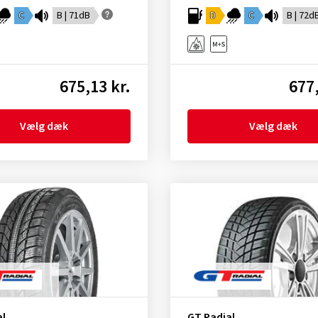
C
B | 71dB
D
C
B | 72d
675,13 kr.
677,
Vælg dæk
Vælg dæk
al
GT Radial