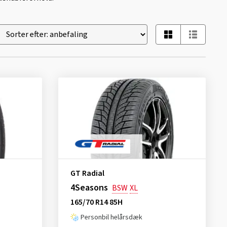
GT Radial
4Seasons
BSW
XL
165/70 R14 85H
Personbil helårsdæk