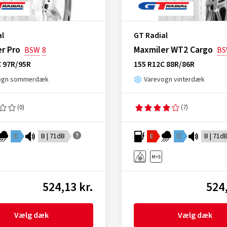
al
GT Radial
r Pro
Maxmiler WT2 Cargo
BSW
8
B
C 97R/95R
155 R12C 88R/86R
ogn sommerdæk
Varevogn vinterdæk
(0)
(7)
C
B | 71dB
E
C
B | 71d
524,13 kr.
524,
Vælg dæk
Vælg dæk