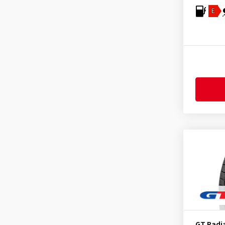
General
(256)
E
Gislaved
(1)
GiTi
(4)
Goodride
(338)
Goodtrip
(17)
Goodyear
(1776)
Grenlander
(25)
Gripmax
(170)
Hankook
(2199)
Headway
(7)
Heidenau
(14)
Hifly
(373)
Imperial
(628)
Infinity
(9)
GT Radi