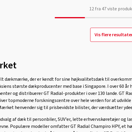
12
fra
47
viste produk
Vis flere resultate
rket
alt dækmærke, der er kendt for sine højkvalitetsdæk til overkomm
f Asiens største dækproducenter med base i Singapore. I over 60 år 
menter og distribuerer GT Radial-produkter i over 130 lande. GT R
iver topmoderne forskningscentre over hele verden for at udvikle d
Mærket henvender sig til prisbevidste bilister, der værdsætter yde
udvalg af dæk til personbiler, SUV'er, lette erhvervskøretøjer og l
eevne. Populære modeller omfatter GT Radial Champiro HPY, et hø