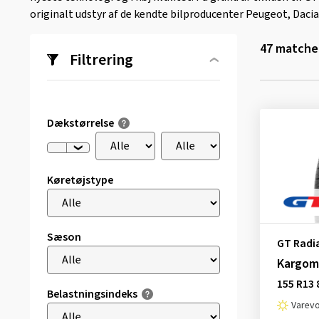
originalt udstyr af de kendte bilproducenter Peugeot, Dacia
47
matchen
Filtrering
Dækstørrelse
Køretøjstype
Sæson
GT Radi
Kargom
155 R13 
Belastningsindeks
Varev