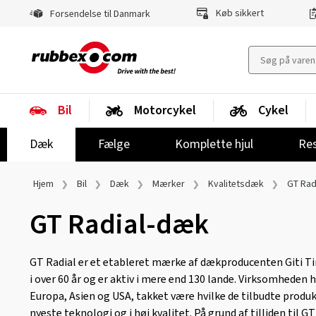
Køb sikkert
Forsendelse til Danmark
Bil
Motorcykel
Cykel
Dæk
Fælge
Komplette hjul
Res
Hjem
Bil
Dæk
Mærker
Kvalitetsdæk
GT Rad
GT Radial-dæk
GT Radial er et etableret mærke af dækproducenten Giti T
i over 60 år og er aktiv i mere end 130 lande. Virksomheden 
Europa, Asien og USA, takket være hvilke de tilbudte prod
nyeste teknologi og i høj kvalitet. På grund af tilliden til