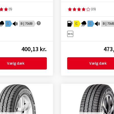
(5)
(15)
C
B | 70dB
C
C
B | 70d
400,13 kr.
473,
Vælg dæk
Vælg dæk