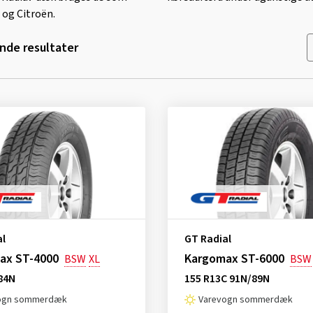
 og Citroën.
de resultater
al
GT Radial
ax ST-4000
Kargomax ST-6000
BSW
XL
BSW
84N
155 R13C 91N/89N
ogn sommerdæk
Varevogn sommerdæk