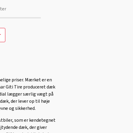
ter
r
elige priser. Mærket er en
har Giti Tire produceret dæk
adial lægger særlig vægt på
æk, der lever op til høje
evne og sikkerhed.
astbiler, som er kendetegnet
jtydende dæk, der giver