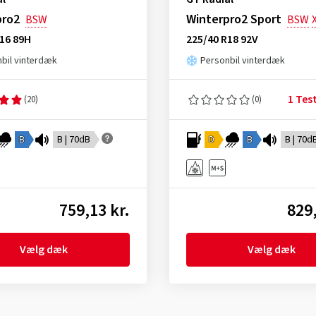
pro2
Winterpro2 Sport
BSW
BSW
16 89H
225/40 R18 92V
bil vinterdæk
Personbil vinterdæk
1 Tes
(20)
(0)
B
B | 70dB
D
B
B | 70d
759,13 kr.
829,
Vælg dæk
Vælg dæk