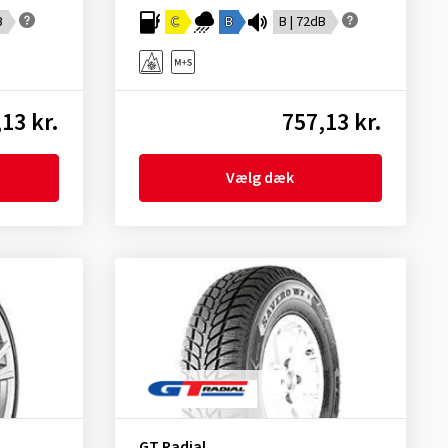
B
C
B
B | 72dB
13 kr.
757,13 kr.
Vælg dæk
GT Radial