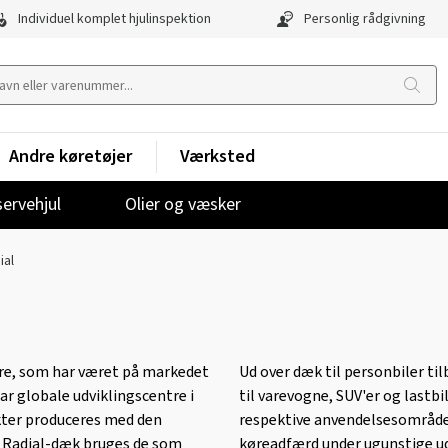
Individuel komplet hjulinspektion
Personlig rådgivning
Andre køretøjer
Værksted
ervehjul
Olier og væsker
ial
ire, som har været på markedet
Ud over dæk til personbiler ti
har globale udviklingscentre i
til varevogne, SUV'er og lastbi
ukter produceres med den
respektive anvendelsesområder
 GT Radial-dæk bruges de som
køreadfærd under ugunstige u