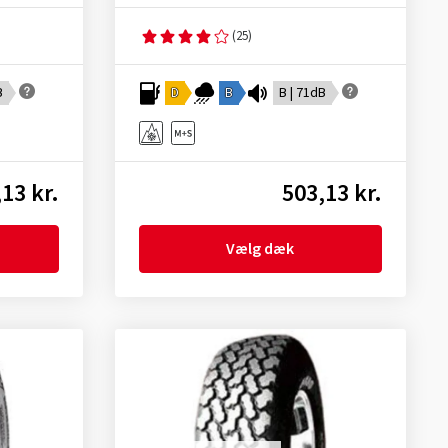
(25)
B
D
B
B | 71dB
13 kr.
503,13 kr.
Vælg dæk