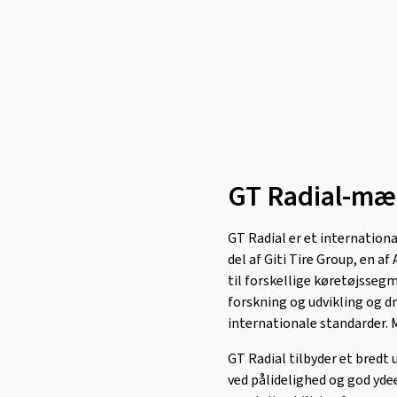
Linglong
(467)
Loder Tire
(1)
Marshal
(1)
Mastersteel
(96)
Matador
(382)
Maxtrek
(77)
GT Radial-mæ
Maxxis
(773)
Mazzini
(2)
GT Radial er et internation
MICHELIN
(2259)
del af Giti Tire Group, en a
Minerva
(323)
til forskellige køretøjsseg
Minnell
(1)
forskning og udvikling og dr
internationale standarder. 
Mirage
(46)
Momo
(133)
GT Radial tilbyder et bredt 
ved pålidelighed og god yd
Nankang
(588)