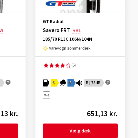
GT Radial
Savero FRT
SW
RBL
185/70 R13C 106N/104N
Varevogn sommerdæk
(5)
B
C
B
B | 73dB
13 kr.
651,13 kr.
Vælg dæk