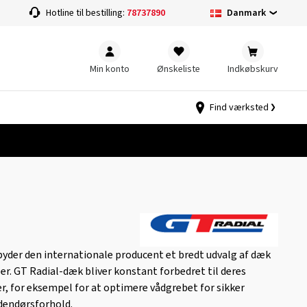
Danmark
Hotline til bestilling:
78737890
Min konto
Ønskeliste
Indkøbskurv
Find værksted
lbyder den internationale producent et bredt udvalg af dæk
ler. GT Radial-dæk bliver konstant forbedret til deres
, for eksempel for at optimere vådgrebet for sikker
dendørsforhold.