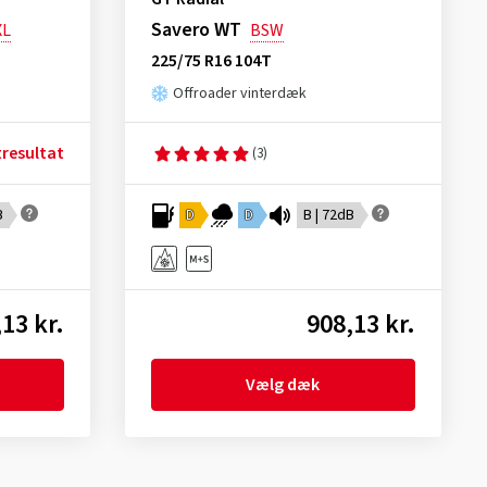
Savero WT
XL
BSW
225/75 R16 104T
Offroader vinterdæk
tresultat
(3)
B
D
D
B | 72dB
13 kr.
908,13 kr.
Vælg dæk