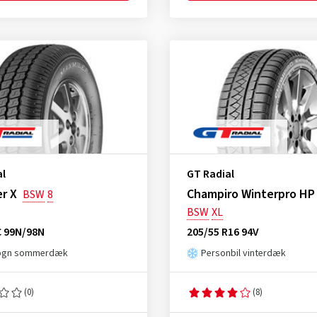
al
GT Radial
r X
Champiro Winterpro HP
BSW
8
BSW
XL
C 99N/98N
205/55 R16 94V
ogn sommerdæk
Personbil vinterdæk
(0)
(8)