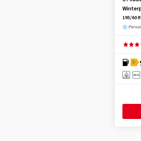
Journey Tyre
(3)
Winter
Kenda
(249)
195/60 R
Kinforest
(1)
Person
Kingboss
(10)
Kingstar
(2)
KLEBER
(124)
D
Kormoran
(170)
Kumho
(1536)
Kustone
(1)
Landsail
(188)
Lanvigator
(1)
Lassa
(52)
Laufenn
(534)
Leao
(175)