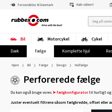
Køb sikkert
Forsendelse til Danmark
Bil
Motorcykel
Cykel
Dæk
Fælge
Komplette hjul
Res
Hjem
Bil
Fælge
Design
Hulfælge
Perforerede fælge
Du kan også bruge vores
➤ fælgkonfigurator
til hurtigt o
Juster eventuelt filtrene såsom fælgbredde, offset eller ant