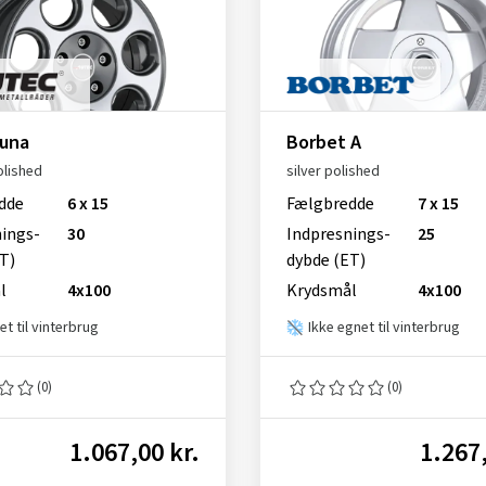
Yuna
Borbet A
olished
silver polished
dde
6 x 15
Fælgbredde
7 x 15
nings­
30
Indpresnings­
25
T)
dybde (ET)
l
4x100
Krydsmål
4x100
et til vinterbrug
Ikke egnet til vinterbrug
(0)
(0)
1.067,00 kr.
1.267,