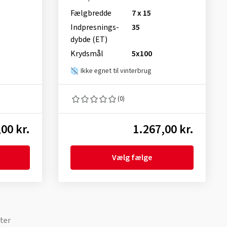
Fælgbredde
7 x 15
Indpresnings­
35
dybde (ET)
Krydsmål
5x100
Ikke egnet til vinterbrug
(0)
00 kr.
1.267,00 kr.
Vælg fælge
ter