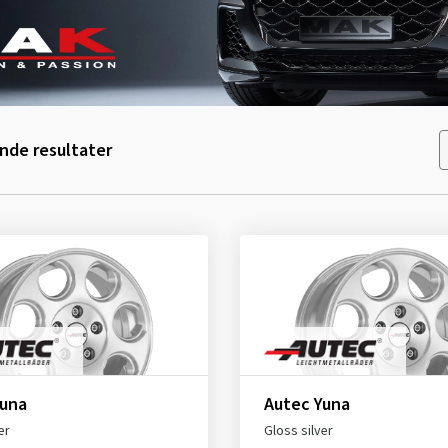
de resultater
Yuna
Autec Yuna
er
Gloss silver