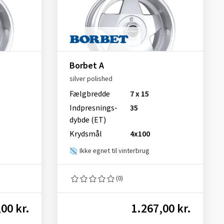
Borbet A
silver polished
Fælgbredde
7 x 15
Indpresnings­
35
dybde (ET)
Krydsmål
4x100
Ikke egnet til vinterbrug
(0)
00 kr.
1.267,00 kr.