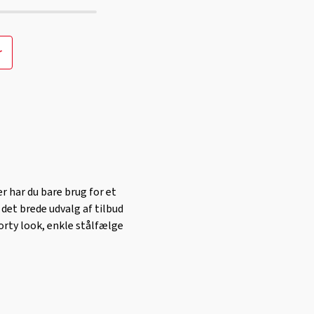
r
r har du bare brug for et
 det brede udvalg af tilbud
orty look, enkle stålfælge