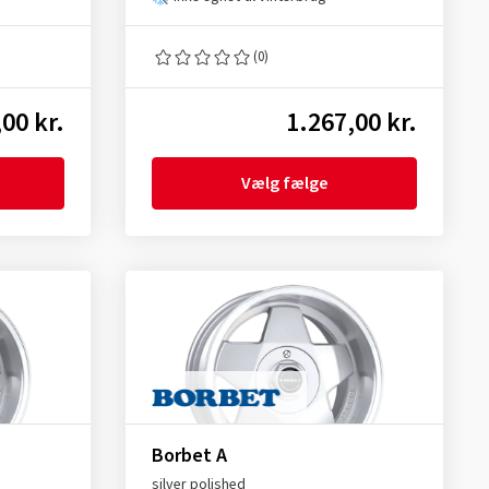
(0)
00 kr.
1.267,00 kr.
Vælg fælge
Borbet A
silver polished