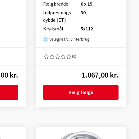
Fælgbredde
6 x 15
Indpresnings­
30
dybde (ET)
Krydsmål
5x112
Velegnet til vinterbrug
(0)
00 kr.
1.067,00 kr.
Vælg fælge