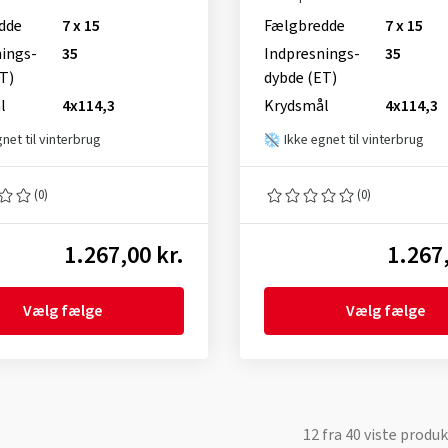
dde
7 x 15
Fælgbredde
7 x 15
nings­
35
Indpresnings­
35
T)
dybde (ET)
l
4x114,3
Krydsmål
4x114,3
gnet til vinterbrug
Ikke egnet til vinterbrug
(0)
(0)
1.267,00 kr.
1.267,
Vælg fælge
Vælg fælge
12
fra
40
viste produk