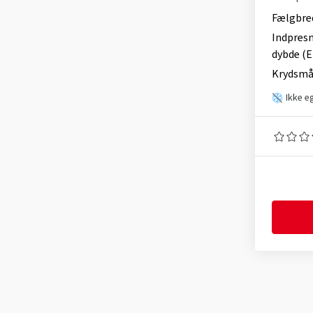
Fælgbre
Indpres
dybde (E
Krydsmå
Ikke e