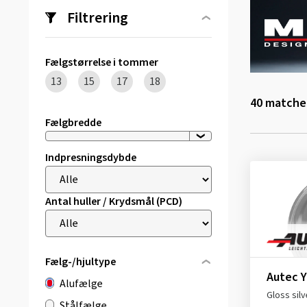
Filtrering
Fælgstørrelse i tommer
13
15
17
18
40
matchen
Fælgbredde
Indpresningsdybde
Antal huller / Krydsmål (PCD)
Fælg-/hjultype
Autec 
Alufælge
Gloss silv
Stålfælge