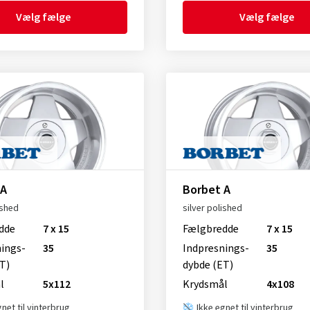
Vælg fælge
Vælg fælge
 A
Borbet A
ished
silver polished
dde
7 x 15
Fælgbredde
7 x 15
nings­
35
Indpresnings­
35
T)
dybde (ET)
l
5x112
Krydsmål
4x108
gnet til vinterbrug
Ikke egnet til vinterbrug