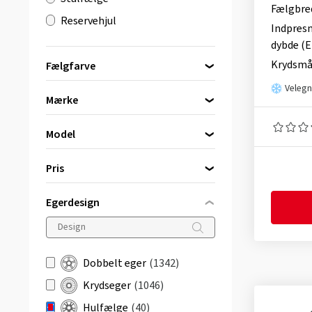
Fælgbre
Reservehjul
Indpres
dybde (E
Krydsmå
Fælgfarve
Velegn
Mærke
ATS
(4)
sort
(21)
Model
Autec
(4)
sølv
(13)
Vælg venligst et mærke først
Borbet
(31)
Pris
grå / antracit
(2)
Dotz
(1)
bronze
(4)
Egerdesign
bis
von
Dobbelt eger
(1342)
Krydseger
(1046)
Hulfælge
(40)