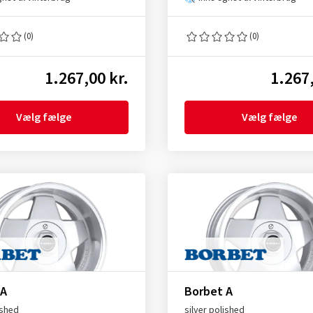
(0)
(0)
1.267,00 kr.
1.267,
Vælg fælge
Vælg fælge
 A
Borbet A
ished
silver polished