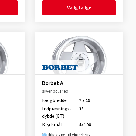
Vælg fælge
Borbet A
silver polished
Fælgbredde
7 x 15
Indpresnings­
35
dybde (ET)
Krydsmål
4x108
Ikke egnet til vinterbrug