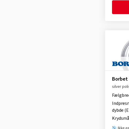
Borbet
silver pol
Fælgbre
Indpres
dybde (E
Krydsmå
Ikke e