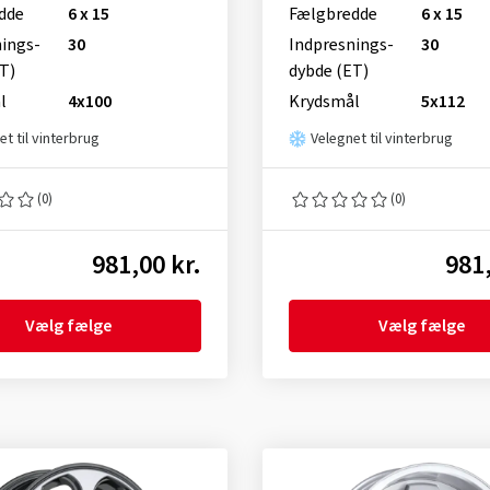
dde
6 x 15
Fælgbredde
6 x 15
nings­
30
Indpresnings­
30
T)
dybde (ET)
l
4x100
Krydsmål
5x112
et til vinterbrug
Velegnet til vinterbrug
(0)
(0)
981,00 kr.
981,
Vælg fælge
Vælg fælge