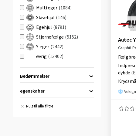
Multi eger
(1084)
Skivehjul
(146)
Egehjul
(8791)
Stjernefælge
(5152)
Autec 
Y-eger
(2442)
Graphit P
øvrig
(13402)
Fælgbre
Indpres
dybde (E
Bedømmelser
Krydsmå
(24)
egenskaber
Velegn
Alle anmeldelser
(40)
Velegnet til vinterbrug
(27)
Nulstil alle filtre