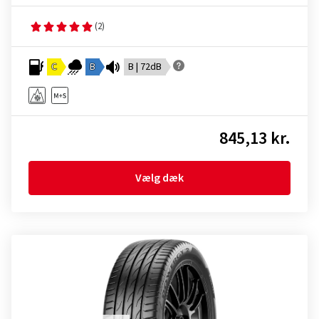
(2)
C
B
B | 72dB
845,13 kr.
Vælg dæk