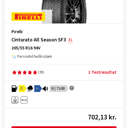
Pirelli
Cinturato All Season SF3
XL
205/55 R16 94V
Personbil helårsdæk
1 Testresultat
(39)
C
A
B | 72dB
702,13 kr.