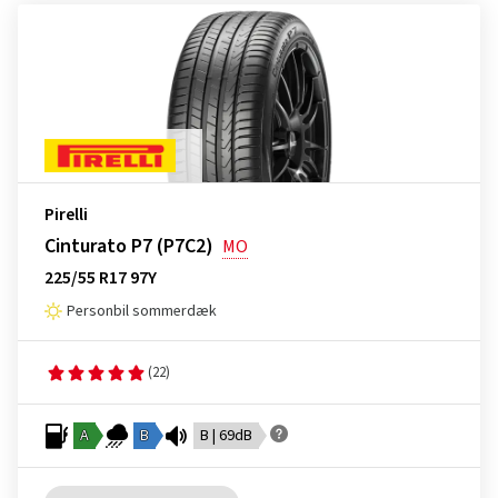
Pirelli
Cinturato P7 (P7C2)
MO
225/55 R17 97Y
Personbil sommerdæk
(22)
A
B
B | 69dB