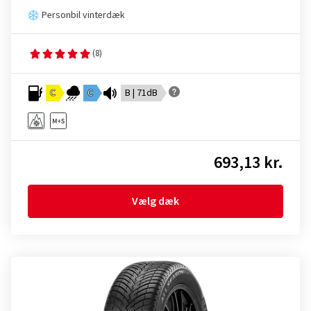
Personbil vinterdæk
(8)
C
C
B | 71dB
693,13 kr.
Vælg dæk