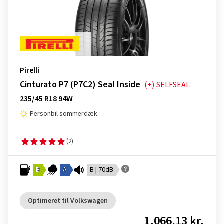
Pirelli
Cinturato P7 (P7C2) Seal Inside
(+)
SELFSEAL
235/45 R18 94W
Personbil sommerdæk
(2)
B
A
B | 70dB
Optimeret til Volkswagen
1.066,13 kr.