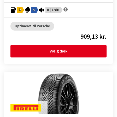
D
A
B | 72dB
Optimeret til Porsche
909,13 kr.
Vælg dæk