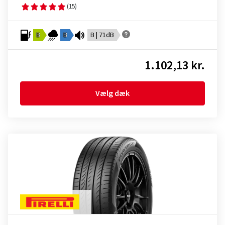
(15)
B
B
B | 71dB
1.102,13 kr.
Vælg dæk