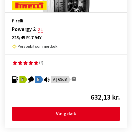
Pirelli
Powergy 2
XL
225/45 R17 94Y
Personbil sommerdæk
(4)
B
B
A | 69dB
632,13 kr.
Vælg dæk