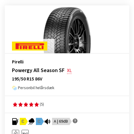
Pirelli
Powergy All Season SF
XL
195/50 R15 86V
Personbil helårsdæk
(5)
C
C
A | 69dB