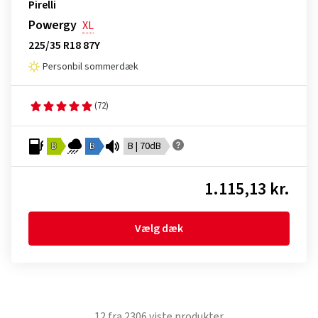
Pirelli
Powergy
XL
225/35 R18 87Y
Personbil sommerdæk
(72)
B
B
B | 70dB
1.115,13 kr.
Vælg dæk
12
fra
2306
viste produkter