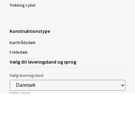
Trekking-cykel
Konstruktionstype
Kanttrådsdæk
Foldedæk
Vælg dit leveringsland og sprog
Vælg leveringsland
Vælg sprog
Bemærk venligst, at din ordre kun kan leveres til det valgte land.
Hvis du ændrer leveringsland, bliver din indkøbskurv tømt.