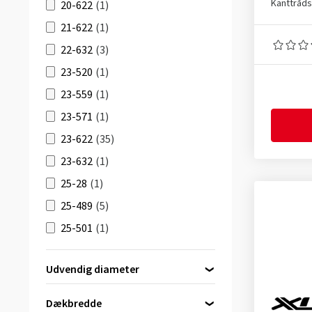
Hydrotal
(1)
Kanttråd
20-622
(1)
Ikon
(1)
21-622
(1)
JOHNNY WATTS
(2)
22-632
(3)
Kryptotal Fr
(1)
23-520
(1)
Kryptotal Re
(1)
23-559
(1)
Kryptotal-F
(3)
23-571
(1)
Kryptotal-R
(3)
23-622
(35)
Magnotal
(3)
23-632
(1)
Nevegal² K-1211E
(1)
25-28
(1)
RACING RALPH
(2)
25-489
(5)
RACING RAY
(2)
25-501
(1)
REKON RACE
(2)
25-540
(8)
Udvendig diameter
THUNDER BURT
(2)
25-584
(3)
28 tommer
(2)
TOUGH TOM
(1)
25-590
(3)
Dækbredde