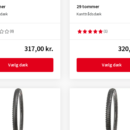
mer
29 tommer
sdæk
Kanttrådsdæk
(0)
(1)
317,00 kr.
320,
Vælg dæk
Vælg dæk