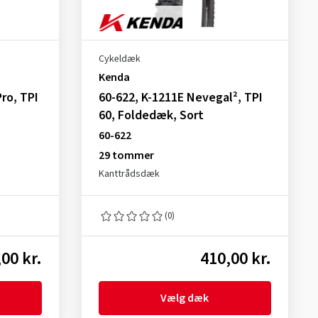
Cykeldæk
Kenda
Pro, TPI
60-622, K-1211E Nevegal², TPI
60, Foldedæk, Sort
60-622
29 tommer
Kanttrådsdæk
(0)
00 kr.
410,00 kr.
Vælg dæk