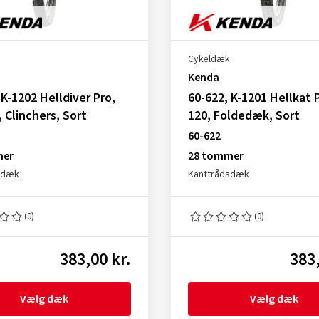
Cykeldæk
Kenda
 K-1202 Helldiver Pro,
60-622, K-1201 Hellkat 
, Clinchers, Sort
120, Foldedæk, Sort
60-622
mer
28 tommer
sdæk
Kanttrådsdæk
(0)
(0)
383,00 kr.
383,
Vælg dæk
Vælg dæk