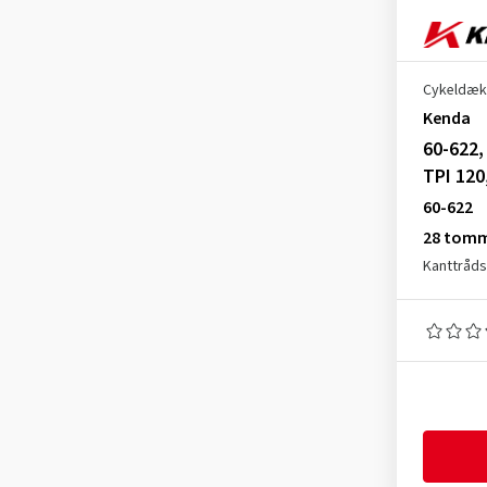
40-355
(1)
40-406
(2)
40-559
(5)
Cykeldæk
40-584
(7)
Kenda
40-599
(1)
60-622,
TPI 120
40-622
(58)
60-622
40-635
(4)
28 tom
42-406
(2)
Kanttråd
42-559
(3)
42-584
(3)
42-590
(1)
42-622
(39)
42-635
(2)
44-305
(1)