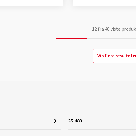
12
fra
48
viste produk
Vis flere resultate
25-489