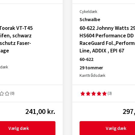
Cykeldæk
Schwalbe
Toorak VT-T45
60-622 Johnny Watts 2
ifen, schwarz
HS604 Performance DD
schutz Faser-
RaceGuard Fol.,Perfor
lage
Line, ADDIX , EPI 67
60-622
sdæk
29 tommer
Kanttrådsdæk
(0)
(3)
241,00 kr.
297,
Vælg dæk
Vælg dæk