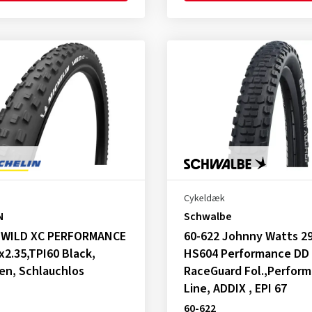
Cykeldæk
N
Schwalbe
, WILD XC PERFORMANCE
60-622 Johnny Watts 2
x2.35,TPI60 Black,
HS604 Performance DD
fen, Schlauchlos
RaceGuard Fol.,Perfor
Line, ADDIX , EPI 67
60-622