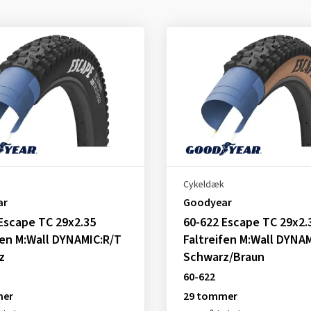
Cykeldæk
ar
Goodyear
Escape TC 29x2.35
60-622 Escape TC 29x2.
fen M:Wall DYNAMIC:R/T
Faltreifen M:Wall DYNA
z
Schwarz/Braun
60-622
mer
29 tommer