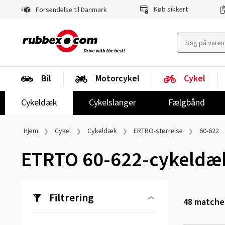
Køb sikkert
Forsendelse til Danmark
Bil
Motorcykel
Cykel
Cykeldæk
Cykelslanger
Fælgbånd
Hjem
Cykel
Cykeldæk
ERTRO-størrelse
60-622
ETRTO 60-622-cykeldæ
Filtrering
48
matchen