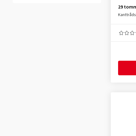
37-288
(1)
Super Soft-Compound
(5)
29 tom
37-305
(1)
Kanttråd
37-340
(1)
37-406
(2)
37-440
(1)
37-451
(3)
37-540
(4)
37-541
(1)
37-584
(1)
37-590
(4)
37-609
(1)
37-622
(56)
37-635
(1)
38-622
(3)