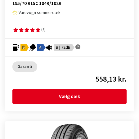
195/70 R15C 104R/102R
Varevogn sommerdæk
(8)
D
A
B | 72dB
Garanti
558,13 kr.
Vælg dæk