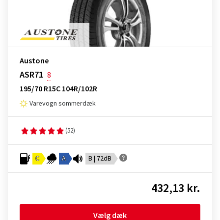
Austone
ASR71
8
195/70 R15C 104R/102R
Varevogn sommerdæk
(52)
C
A
B | 72dB
432,13 kr.
Vælg dæk