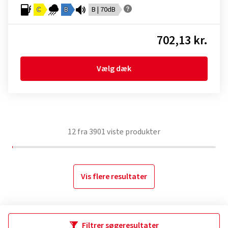
C
B
B | 70dB
702,13 kr.
Vælg dæk
12
fra
3901
viste produkter
Vis flere resultater
Filtrer søgeresultater