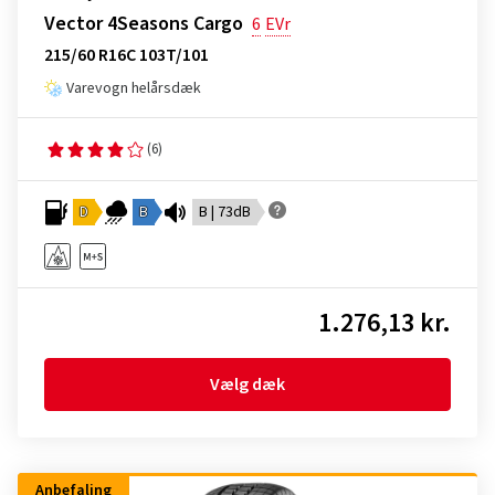
Vector 4Seasons Cargo
6
EVr
215/60 R16C 103T/101
Varevogn helårsdæk
(6)
D
B
B | 73dB
1.276,13 kr.
Vælg dæk
Anbefaling