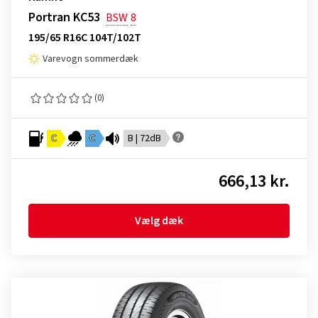
Portran KC53
BSW
8
195/65 R16C 104T/102T
Varevogn sommerdæk
(0)
C
C
B | 72dB
666,13 kr.
Vælg dæk