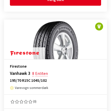
Firestone
Vanhawk 3
8
Enliten
195/70 R15C 104S/102
Varevogn sommerdæk
(0)