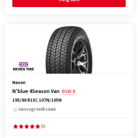
Nexen
N'blue 4Season Van
BSW
8
195/80 R15C 107N/105N
Varevogn helårsdæk
(5)