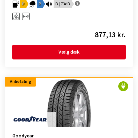
D
B
B | 73dB
877,13 kr.
Vælg dæk
Anbefaling
Goodyear