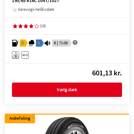
195/65 R16C 104T/102T
Varevogn helårsdæk
(10)
D
B
B | 71dB
601,13 kr.
Vælg dæk
Anbefaling