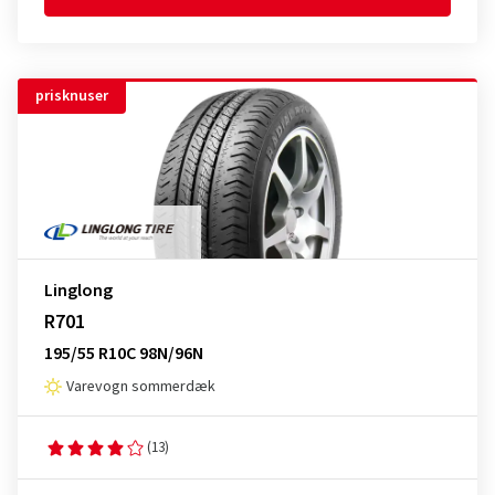
prisknuser
Linglong
R701
195/55 R10C 98N/96N
Varevogn sommerdæk
(13)