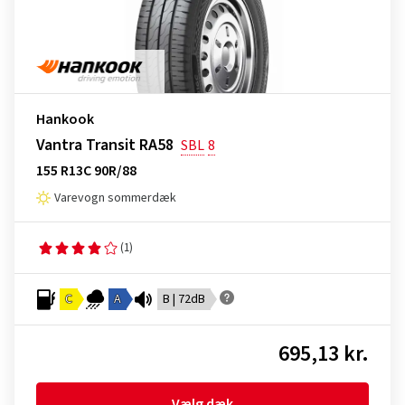
Hankook
Vantra Transit RA58
SBL
8
155 R13C 90R/88
Varevogn sommerdæk
(1)
C
A
B | 72dB
695,13 kr.
Vælg dæk