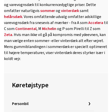
og varevognsdæk til konkurrencedygtige priser. Dette
omfatter naturligvis
sommer
og
vinterdæk
samt
helårsdæk
. Vores omfattende udvalg omfatter adskillige
varevognsdæk fra snesevis af mærker - fra A som
Accelera
til
C som
Continental
, M
Michelin
og P som Pirelli til Z som
Zeta
. Hvis man ikke vil gå på kompromis med ydeevnen, kan
man vælge enten sommer- eller vinterdæk alt efter vejret.
Mens gummiblandingen i sommerdæk er specielt optimeret
til højere temperaturer, viser vinterdæk deres styrker især i
koldt vejr.
Køretøjstype
Personbil