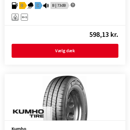
D
C
B | 73dB
598,13 kr.
Vælg dæk
Kumho