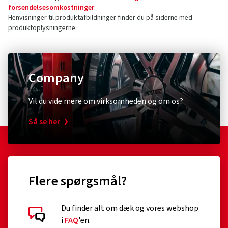
forsendelsesomkostninger
.
Henvisninger til produktafbildninger finder du på siderne med
produktoplysningerne.
Company
Vil du vide mere om virksomheden og om os?
Så se her
Flere spørgsmål?
Du finder alt om dæk og vores webshop
i
FAQ
'en.