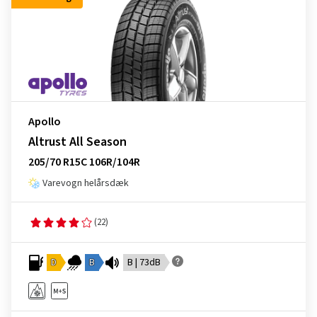
Apollo
Altrust All Season
205/70 R15C 106R/104R
Varevogn helårsdæk
(22)
D
B
B | 73dB