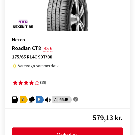
Nexen
Roadian CT8
BS
6
175/65 R14C 90T/88
Varevogn sommerdæk
(28)
D
B
A | 66dB
579,13 kr.
Vælg dæk