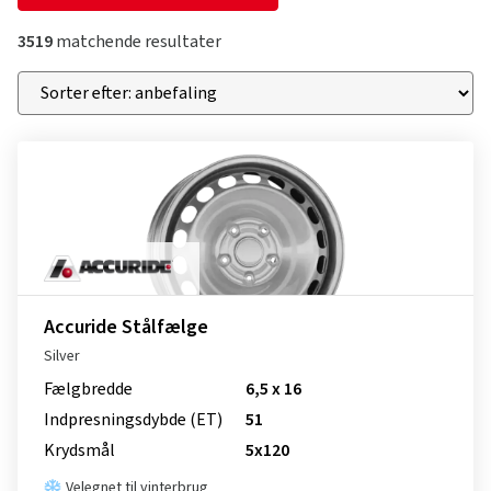
3519
matchende resultater
Accuride Stålfælge
Silver
Fælgbredde
6,5 x 16
Indpresnings­dybde (ET)
51
Krydsmål
5x120
Velegnet til vinterbrug