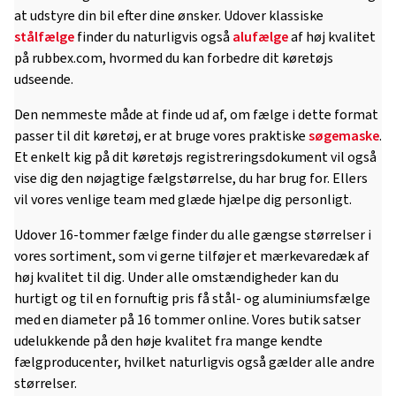
at udstyre din bil efter dine ønsker. Udover klassiske
stålfælge
finder du naturligvis også
alufælge
af høj kvalitet
på rubbex.com, hvormed du kan forbedre dit køretøjs
udseende.
Den nemmeste måde at finde ud af, om fælge i dette format
passer til dit køretøj, er at bruge vores praktiske
søgemaske
.
Et enkelt kig på dit køretøjs registreringsdokument vil også
vise dig den nøjagtige fælgstørrelse, du har brug for. Ellers
vil vores venlige team med glæde hjælpe dig personligt.
Udover 16-tommer fælge finder du alle gængse størrelser i
vores sortiment, som vi gerne tilføjer et mærkevaredæk af
høj kvalitet til dig. Under alle omstændigheder kan du
hurtigt og til en fornuftig pris få stål- og aluminiumsfælge
med en diameter på 16 tommer online. Vores butik satser
udelukkende på den høje kvalitet fra mange kendte
fælgproducenter, hvilket naturligvis også gælder alle andre
størrelser.