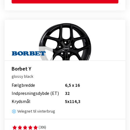
Borbet Y
glossy black
Fælgbredde
6,5 x 16
Indpresnings­dybde (ET)
32
Krydsmål
5x114,3
Velegnet til vinterbrug
(306)