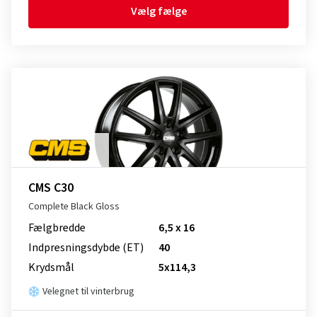
Vælg fælge
CMS C30
Complete Black Gloss
Fælgbredde
6,5 x 16
Indpresnings­dybde (ET)
40
Krydsmål
5x114,3
Velegnet til vinterbrug