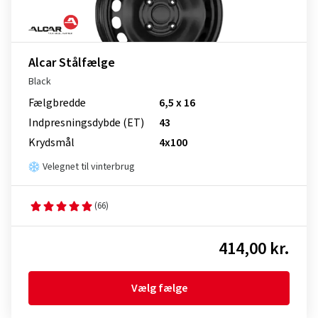
Alcar Stålfælge
Black
Fælgbredde
6,5 x 16
Indpresnings­dybde (ET)
43
Krydsmål
4x100
Velegnet til vinterbrug
(66)
414,00 kr.
Vælg fælge