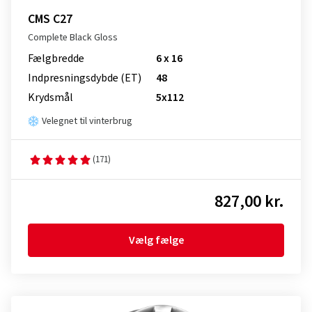
CMS C27
Complete Black Gloss
Fælgbredde
6 x 16
Indpresnings­dybde (ET)
48
Krydsmål
5x112
Velegnet til vinterbrug
(171)
827,00 kr.
Vælg fælge