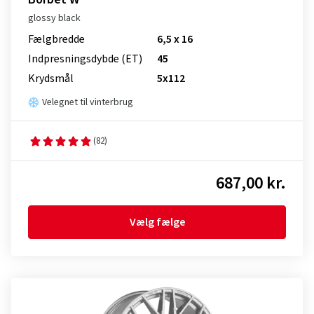
glossy black
Fælgbredde
6,5 x 16
Indpresnings­dybde (ET)
45
Krydsmål
5x112
Velegnet til vinterbrug
(82)
687,00 kr.
Vælg fælge