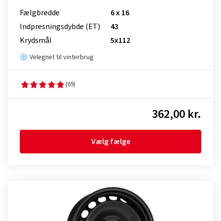
Fælgbredde
6 x 16
Indpresnings­dybde (ET)
43
Krydsmål
5x112
Velegnet til vinterbrug
(69)
362,00 kr.
Vælg fælge