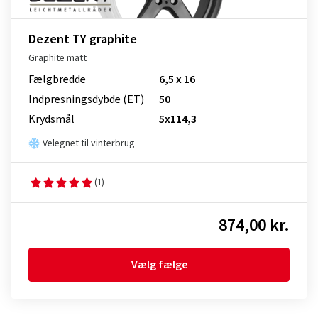
Dezent TY graphite
Graphite matt
Fælgbredde
6,5 x 16
Indpresnings­dybde (ET)
50
Krydsmål
5x114,3
Velegnet til vinterbrug
(1)
874,00 kr.
Vælg fælge