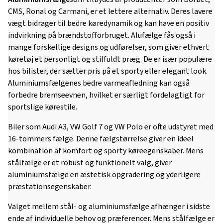
CMS, Ronal og Carmani, er et lettere alternativ. Deres lavere
vægt bidrager til bedre køredynamik og kan have en positiv
indvirkning på brændstofforbruget. Alufælge fås også i
mange forskellige designs og udførelser, som giver ethvert
køretøj et personligt og stilfuldt præg. De er især populære
hos bilister, der sætter pris på et sporty eller elegant look.
Aluminiumsfælgenes bedre varmeafledning kan også
forbedre bremseevnen, hvilket er særligt fordelagtigt for
sportslige kørestile.
Biler som Audi A3, VW Golf 7 og VW Polo er ofte udstyret med
16-tommers fælge. Denne fælgstørrelse giver en ideel
kombination af komfort og sporty køreegenskaber. Mens
stålfælge er et robust og funktionelt valg, giver
aluminiumsfælge en æstetisk opgradering og yderligere
præstationsegenskaber.
Valget mellem stål- og aluminiumsfælge afhænger i sidste
ende af individuelle behov og præferencer. Mens stålfælge er