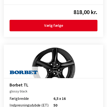
818,00 kr.
Vælg fælge
Borbet TL
glossy black
Fælgbredde
6,5 x 16
Indpresnings­dybde (ET)
50