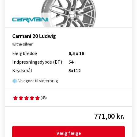
Carmani 20 Ludwig
withe silver
Fælgbredde
6,5 x 16
Indpresnings­dybde (ET)
54
Krydsmål
5x112
Velegnet til vinterbrug
(45)
771,00 kr.
Vælg fælge