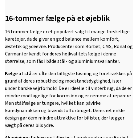
16-tommer fælge på et øjeblik
16 tommer fælge er et populært valg til mange forskellige
køretøjer, da de giver en god balance mellem komfort,
æstetik og ydeevne. Producenter som Borbet, CMS, Ronal og
Carmani er kendt for deres højkvalitetsfælge i denne
størrelse, som fås i både stål- og aluminiumsvarianter.
Fælge af stål
er ofte den billigste løsning og foretrækkes på
grund af deres robusthed og modstandsdygtighed, især
under barske vejrforhold. De er ideelle til vinterbrug, da de er
mindre modtagelige for korrosion og er nemme at reparere.
Men stålfælge er tungere, hvilket kan påvirke
køredynamikken og brændstofforbruget. Deres ret enkle
design gør dem mindre attraktive for bilister, der lægger
vægt på deres bils ydre.
Aluminiumsfælge
som tilbydes af producenter som Borbet,