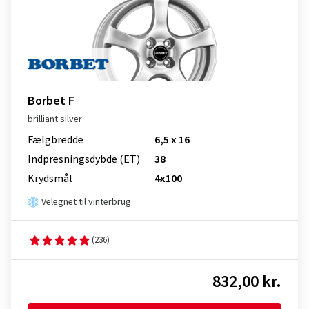
Borbet F
brilliant silver
Fælgbredde
6,5 x 16
Indpresnings­dybde (ET)
38
Krydsmål
4x100
Velegnet til vinterbrug
(236)
832,00 kr.