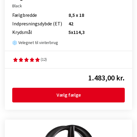
Black
Fælgbredde
8,5 x 18
Indpresnings­dybde (ET)
42
Krydsmål
5x114,3
Velegnet til vinterbrug
(12)
1.483,00 kr.
Vælg fælge