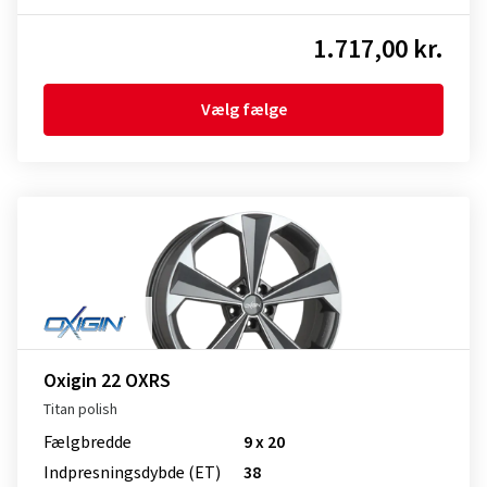
1.717,00 kr.
Vælg fælge
Oxigin 22 OXRS
Titan polish
Fælgbredde
9 x 20
Indpresnings­dybde (ET)
38