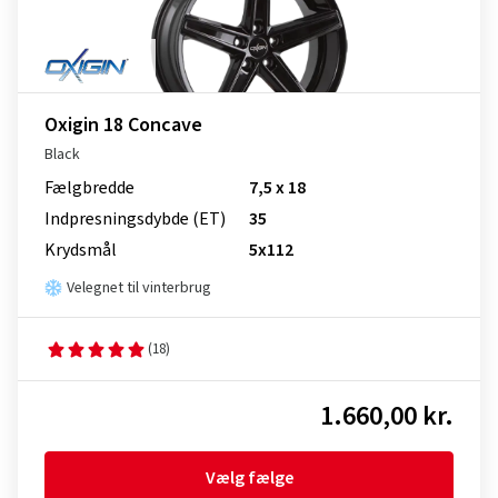
Oxigin 18 Concave
Black
Fælgbredde
7,5 x 18
Indpresnings­dybde (ET)
35
Krydsmål
5x112
Velegnet til vinterbrug
(18)
1.660,00 kr.
Vælg fælge