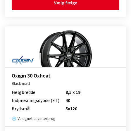
Vælg fælge
Oxigin 30 Oxheat
Black matt
Fælgbredde
8,5 x 19
Indpresnings­dybde (ET)
40
Krydsmål
5x120
Velegnet til vinterbrug