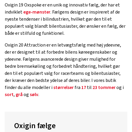
Oxigin 19 Oxspoke er en unik og innovativ fælg, der har et
indviklet
ege-mønster
. Fælgens design er inspireret af de
nyeste tendenser i bilindustrien, hvilket gør den til et
populært valg blandt bilentusiaster, der ønsker en fælg, der
både er stilfuld og funktionel.
Oxigin 20 Attraction er en letvægtsfælg med høj ydeevne,
der er designet til at forbedre bilens køreegenskaber og
ydeevne. Fælgens avancerede design giver mulighed for
bedre bremsekøling og forbedret håndtering, hvilket gør
den til et populært valg for racerteams og bilentusiaster,
der kræver den bedste ydelse af deres biler. I vores butik
finder du alle modeller i
størrelser
fra
17
til
23 tommer
og i
sort
,
grå
og
sølv
.
Oxigin fælge