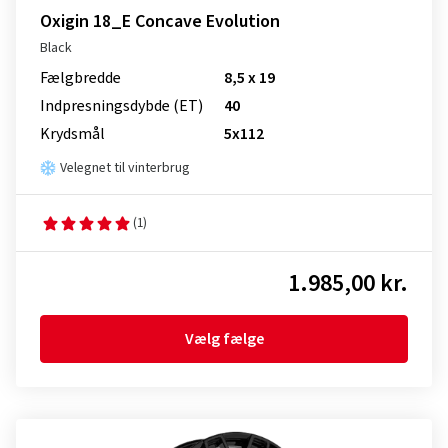
Oxigin 18_E Concave Evolution
Black
Fælgbredde
8,5 x 19
Indpresnings­dybde (ET)
40
Krydsmål
5x112
Velegnet til vinterbrug
(1)
1.985,00 kr.
Vælg fælge