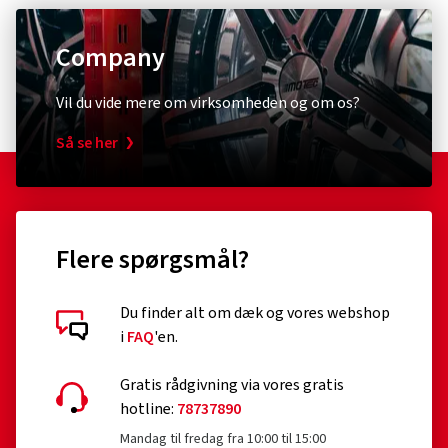
Company
Vil du vide mere om virksomheden og om os?
Så se her
Flere spørgsmål?
Du finder alt om dæk og vores webshop
i
FAQ
'en.
Gratis rådgivning via vores gratis
hotline:
78737890
Mandag til fredag fra 10:00 til 15:00