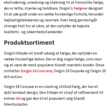
ekstrudering, smedning og støbning til at fremstille fælge,
der er lette, stærke og holdbare. Oxigin's
fælge
er designet
til at yde godt under en række forskellige forhold, herunder
højhastighedskørsel og racerløb. Hver fælg gennemgår
strenge test for at sikre, at den opfylder de højeste
kvalitets- og sikkerhedsstandarder.
Produktsortiment
Oxigin tilbyder et bredt udvalg af fælge, der opfylder en
række forskellige behov. Der er dog nogle fælge, som viser
sig at være de mest populære blandt mærkets kunder. Disse
omfatter
Oxigin 18 Concave
, Oxigin 19 Oxspoke og Oxigin 20
Attraction.
Oxigin 18 Concave er en slank og stilfuld fælg, der har et
dybt konkavt design. Den tilføjer et strejf af raffinement til
enhver
bil
og gør den til et populært valg blandt
bilentusiaster.