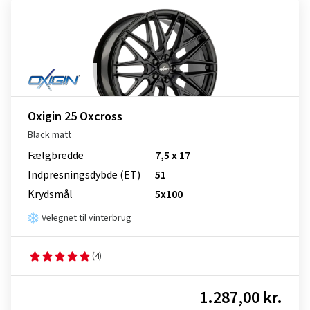
Oxigin 25 Oxcross
Black matt
Fælgbredde
7,5 x 17
Indpresnings­dybde (ET)
51
Krydsmål
5x100
Velegnet til vinterbrug
(4)
1.287,00 kr.