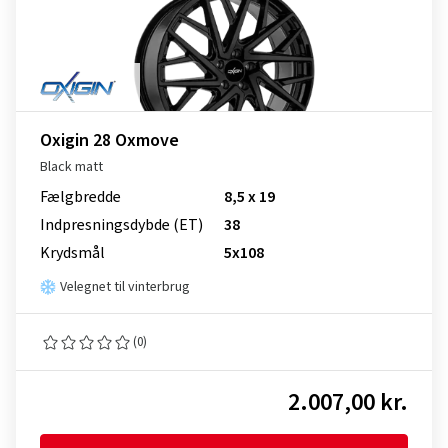
Oxigin 28 Oxmove
Black matt
Fælgbredde
8,5 x 19
Indpresnings­dybde (ET)
38
Krydsmål
5x108
Velegnet til vinterbrug
(0)
2.007,00 kr.