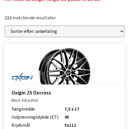
222
matchende resultater
Oxigin 25 Oxcross
Black full polish
Fælgbredde
7,5 x 17
Indpresnings­dybde (ET)
45
Krydsmål
5x112