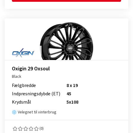
Oxigin 29 Oxsoul
Black
Fælgbredde
8 x 19
Indpresnings­dybde (ET)
45
Krydsmål
5x108
Velegnet til vinterbrug
(0)