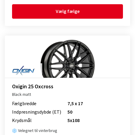
Vælg fælge
Oxigin 25 Oxcross
Black matt
Fælgbredde
7,5 x 17
Indpresnings­dybde (ET)
50
Krydsmål
5x108
Velegnet til vinterbrug