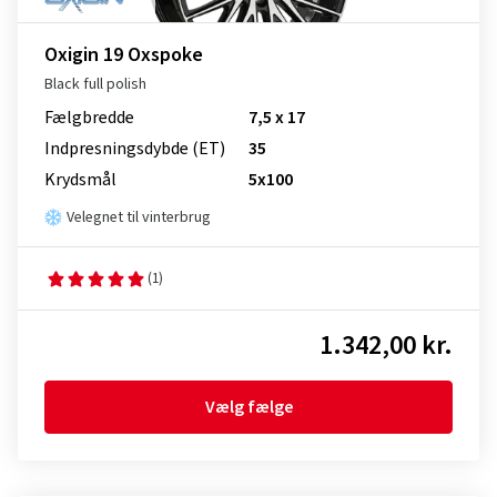
Oxigin 19 Oxspoke
Black full polish
Fælgbredde
7,5 x 17
Indpresnings­dybde (ET)
35
Krydsmål
5x100
Velegnet til vinterbrug
(1)
1.342,00 kr.
Vælg fælge