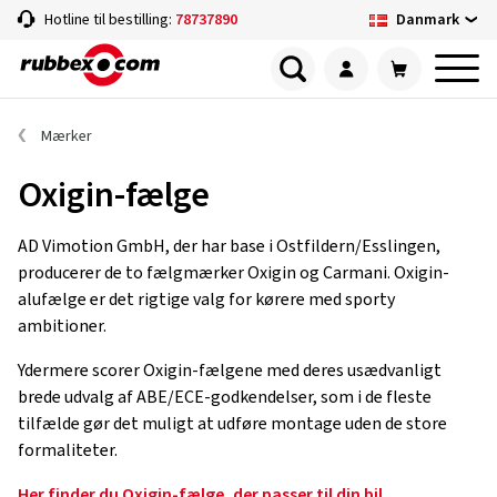
Danmark
Hotline til bestilling:
78737890
Mærker
Oxigin-fælge
AD Vimotion GmbH, der har base i Ostfildern/Esslingen,
producerer de to fælgmærker Oxigin og Carmani. Oxigin-
alufælge er det rigtige valg for kørere med sporty
ambitioner.
Ydermere scorer Oxigin-fælgene med deres usædvanligt
brede udvalg af ABE/ECE-godkendelser, som i de fleste
tilfælde gør det muligt at udføre montage uden de store
formaliteter.
Her finder du Oxigin-fælge, der passer til din bil.