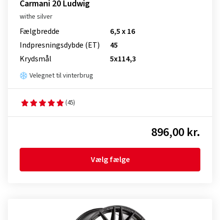
Carmani 20 Ludwig
withe silver
Fælgbredde
6,5 x 16
Indpresnings­dybde (ET)
45
Krydsmål
5x114,3
Velegnet til vinterbrug
(45)
896,00 kr.
Vælg fælge