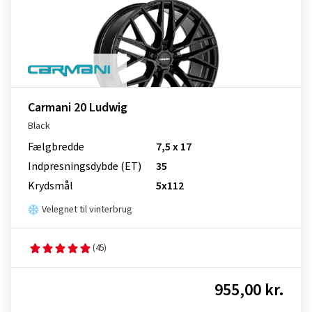
Carmani 20 Ludwig
Black
Fælgbredde
7,5 x 17
Indpresnings­dybde (ET)
35
Krydsmål
5x112
Velegnet til vinterbrug
(45)
955,00 kr.