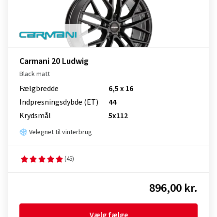
Carmani 20 Ludwig
Black matt
Fælgbredde
6,5 x 16
Indpresnings­dybde (ET)
44
Krydsmål
5x112
Velegnet til vinterbrug
(45)
896,00 kr.
Vælg fælge