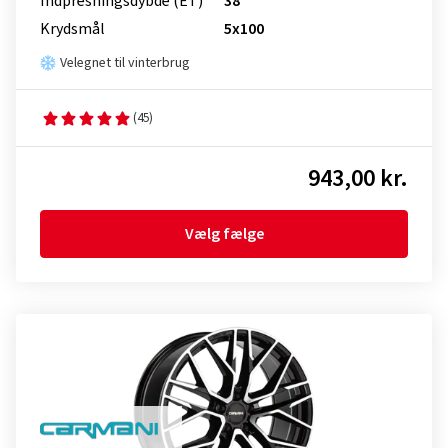
Indpresnings­dybde (ET)
38
Krydsmål
5x100
Velegnet til vinterbrug
(45)
943,00 kr.
Vælg fælge