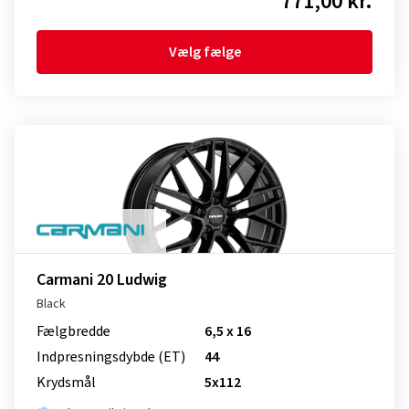
771,00 kr.
Vælg fælge
Carmani 20 Ludwig
Black
Fælgbredde
6,5 x 16
Indpresnings­dybde (ET)
44
Krydsmål
5x112