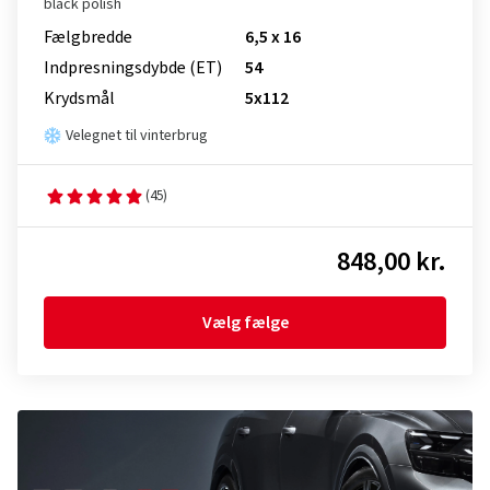
black polish
Fælgbredde
6,5 x 16
Indpresnings­dybde (ET)
54
Krydsmål
5x112
Velegnet til vinterbrug
(45)
848,00 kr.
Vælg fælge