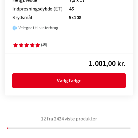
Fælgbredde
7,5 x 17
Indpresnings­dybde (ET)
45
Krydsmål
5x108
Velegnet til vinterbrug
(45)
1.001,00 kr.
Vælg fælge
12
fra
2424
viste produkter