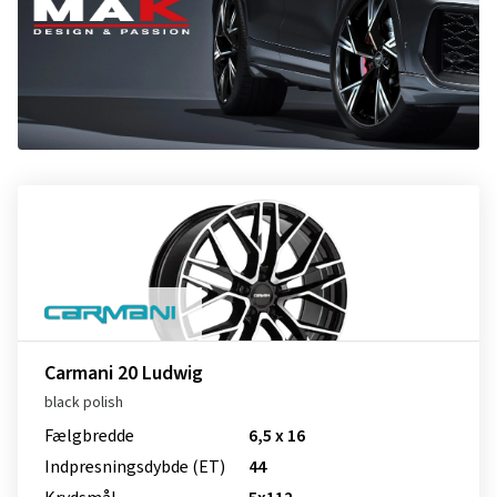
Carmani 20 Ludwig
black polish
Fælgbredde
6,5 x 16
Indpresnings­dybde (ET)
44