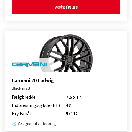
Vælg fælge
Carmani 20 Ludwig
Black matt
Fælgbredde
7,5 x 17
Indpresnings­dybde (ET)
47
Krydsmål
5x112
Velegnet til vinterbrug