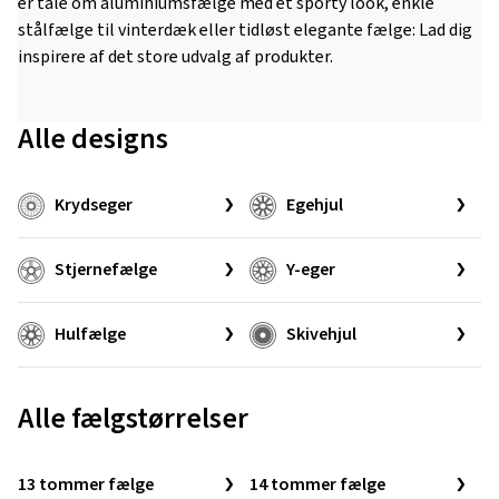
er tale om aluminiumsfælge med et sporty look, enkle
stålfælge til vinterdæk eller tidløst elegante fælge: Lad dig
inspirere af det store udvalg af produkter.
Alle designs
Krydseger
Egehjul
Stjernefælge
Y-eger
Hulfælge
Skivehjul
Alle fælgstørrelser
13 tommer fælge
14 tommer fælge