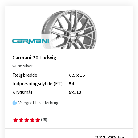
Carmani 20 Ludwig
withe silver
Fælgbredde
6,5 x 16
Indpresnings­dybde (ET)
54
Krydsmål
5x112
Velegnet til vinterbrug
(45)