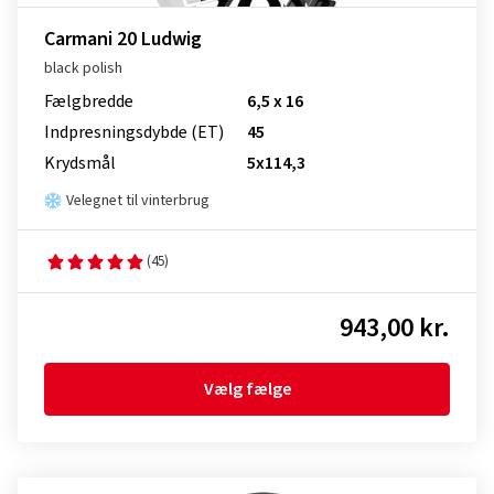
Carmani 20 Ludwig
black polish
Fælgbredde
6,5 x 16
Indpresnings­dybde (ET)
45
Krydsmål
5x114,3
Velegnet til vinterbrug
(45)
943,00 kr.
Vælg fælge