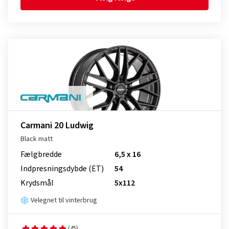
Carmani 20 Ludwig
Black matt
Fælgbredde
6,5 x 16
Indpresnings­dybde (ET)
54
Krydsmål
5x112
Velegnet til vinterbrug
(45)