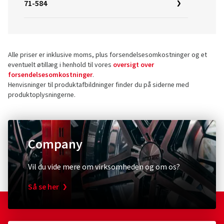
71-584
Alle priser er inklusive moms, plus forsendelsesomkostninger og et
eventuelt øtillæg i henhold til vores
oversigt over
forsendelsesomkostninger
.
Henvisninger til produktafbildninger finder du på siderne med
produktoplysningerne.
Company
Vil du vide mere om virksomheden og om os?
Så se her