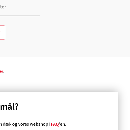
ter
r
er
.
smål?
om dæk og vores webshop i
FAQ
'en.