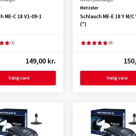
lslanger
Motorcykelslanger
r
Metzeler
h ME-C 18 V1-09-1
Schlauch ME-E 18 Y M/C 
(*)
(1)
(8)
149,00 kr.
150,
Vælg vare
Vælg vare