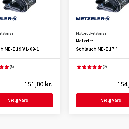
lslanger
Motorcykelslanger
r
Metzeler
h ME-E 19 V1-09-1
Schlauch ME-E 17 *
(5)
(2)
151,00 kr.
154,
Vælg vare
Vælg vare