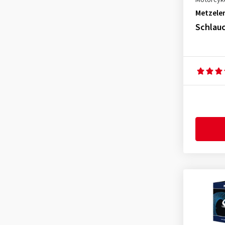
Motorcyke
4.00-17
(1)
Metzele
4.00-18
(1)
Schlauc
4.10-18
(1)
4.10-19
(1)
4.25/85-18
(1)
4.25-18
(1)
4.50-18
(1)
4.60-16
(1)
4.60-17
(1)
4.60-18
(1)
5.10-17
(1)
80/90-21
(1)
80/100-21
(2)
90/100-18
(1)