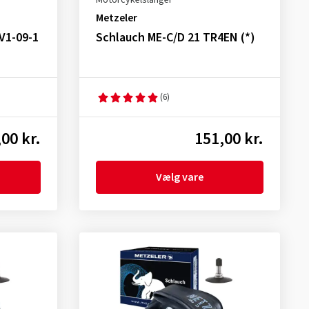
Motorcykelslanger
Metzeler
V1-09-1
Schlauch ME-C/D 21 TR4EN (*)
(6)
00 kr.
151,00 kr.
Vælg vare