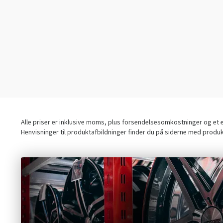
110/80-19
(2)
110/90-17
(1)
110/90-18
(2)
110/90-19
(2)
120/70-18,130/70-18
(1)
120/60-17
(1)
120/65-17
(1)
120/70-17
(1)
Alle priser er inklusive moms, plus forsendelsesomkostninger og et ev
120/80-16
(1)
Henvisninger til produktafbildninger finder du på siderne med produ
120/80-17
(1)
120/80-18
(1)
120/80-19
(2)
120/90-17
(1)
120/90-18
(2)