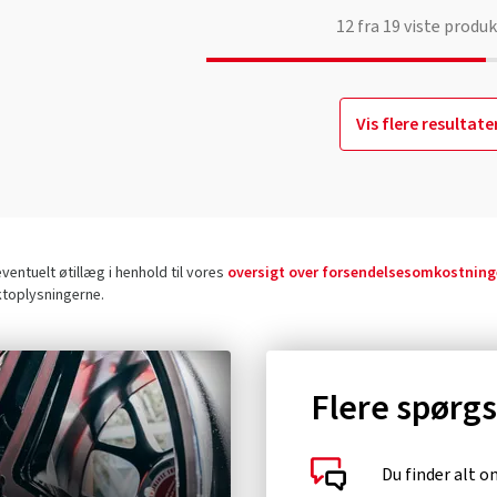
12
fra
19
viste produk
Vis flere resultate
entuelt øtillæg i henhold til vores
oversigt over forsendelsesomkostning
ktoplysningerne.
Flere spørg
Du finder alt 