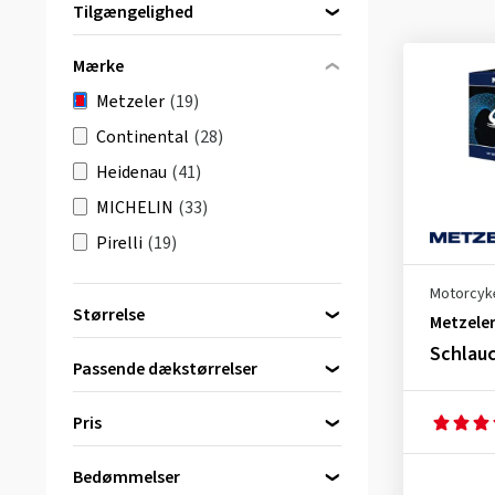
Tilgængelighed
Direkte tilgængelig
(19)
Mærke
Metzeler
(19)
Continental
(28)
Heidenau
(41)
MICHELIN
(33)
Pirelli
(19)
Motorcyke
Størrelse
Metzele
15 tommer
(2)
Schlauc
Passende dækstørrelser
16 tommer
(2)
17 tommer
(5)
Pris
18 tommer
(5)
90/90-16
(1)
Bedømmelser
bis
von
19 tommer
(3)