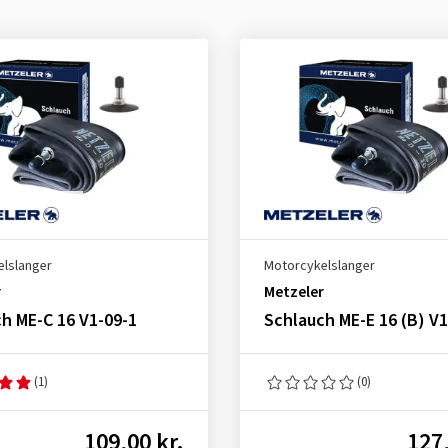
lslanger
Motorcykelslanger
r
Metzeler
h ME-C 16 V1-09-1
Schlauch ME-E 16 (B) V1
(1)
(0)
109,00 kr.
127,