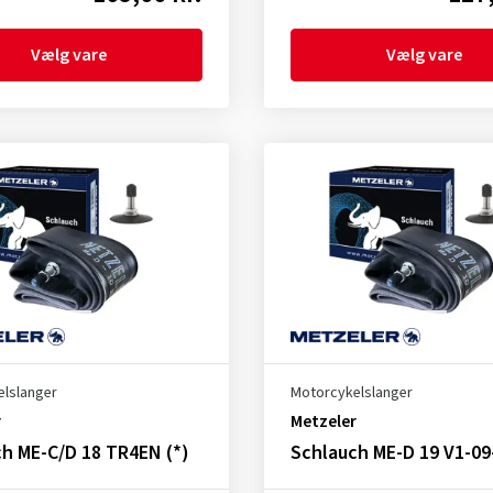
Vælg vare
Vælg vare
lslanger
Motorcykelslanger
r
Metzeler
h ME-C/D 18 TR4EN (*)
Schlauch ME-D 19 V1-09