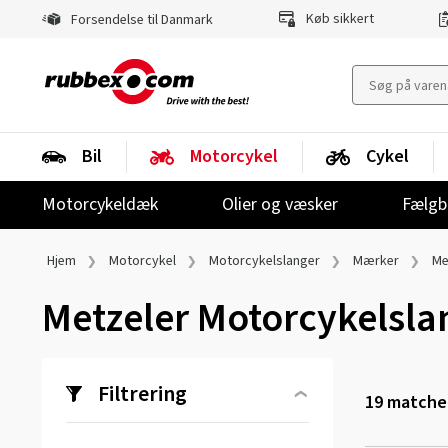
Køb sikkert
Forsendelse til Danmark
Bil
Motorcykel
Cykel
Motorcykeldæk
Olier og væsker
Fælgb
Hjem
Motorcykel
Motorcykelslanger
Mærker
Me
Metzeler Motorcykelsla
Filtrering
19
matchen