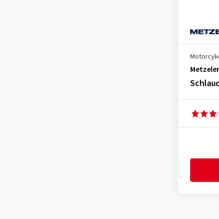
90/100-21
(1)
100/80-17
(1)
100/80-18
(1)
100/80-19
(1)
Motorcyke
100/90-16
(1)
Metzele
100/90-18
(1)
Schlauc
100/90-19
(3)
160/60-17
(2)
110/100-18
(1)
110/70-17
(1)
110/70-18
(1)
110/80-16
(1)
110/80-17
(1)
110/80-18
(1)