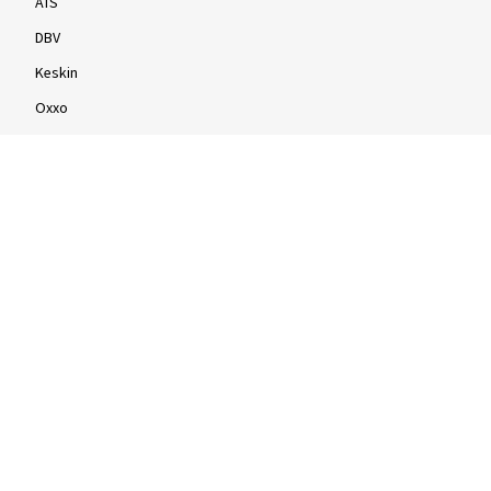
ATS
DBV
Keskin
Oxxo
Fælge efter tommestørrelse
16 tommer fælge
17 tommer fælge
18 tommer fælge
19 tommer fælge
20 tommer fælge
21 tommer fælge