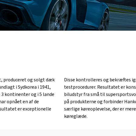
t, produceret og solgt dæk
Disse kontrolleres og bekræftes i
undlagt i Sydkorea i 1941,
testprocedurer. Resultatet er kons
 3 kontinenter og i 5 lande
biludstyr fra små til supersportsv
r opnået en af ​​de
på produkterne og forbinder Han
sultatet er exceptionelle
særlige køreoplevelse, der er mere
køreglæde.