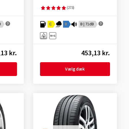
(273)
B
C
B
B | 71dB
13 kr.
453,13 kr.
Vælg dæk