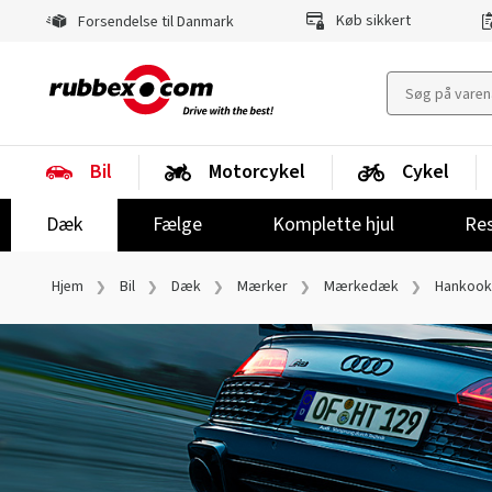
Køb sikkert
Forsendelse til Danmark
Bil
Motorcykel
Cykel
Dæk
Fælge
Komplette hjul
Res
Hjem
Bil
Dæk
Mærker
Mærkedæk
Hankook