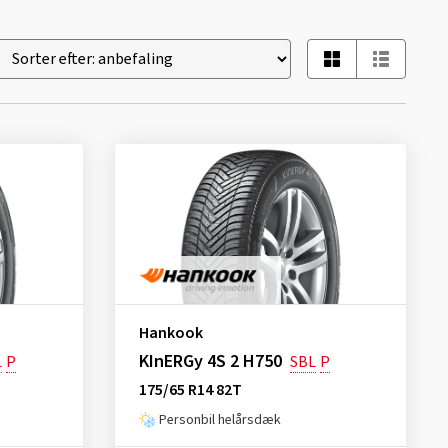
Hankook
KInERGy 4S 2 H750
L
P
SBL
P
175/65 R14 82T
Personbil helårsdæk