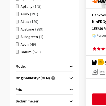
Aptany
(145)
Arivo
(291)
Hankoo
KInERG
Atlas
(120)
155/80 R
Austone
(289)
Person
Autogreen
(1)
Avon
(49)
Barum
(520)
Berlin Tires
(179)
D
Model
BFGoodrich
(516)
Bridgestone
(1709)
Originaludstyr (OEM)
Ceat
(1)
Optimeret til...
Dynapro AT2 RF11
(34)
Pris
Comforser
(23)
Dynapro AT2 Xtreme RF12
(15)
Continental
(2770)
Bedømmelser
Dynapro ATM RF10
(6)
bis
von
Cooper
(549)