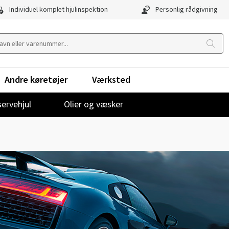
Individuel komplet hjulinspektion
Personlig rådgivning
Andre køretøjer
Værksted
ervehjul
Olier og væsker