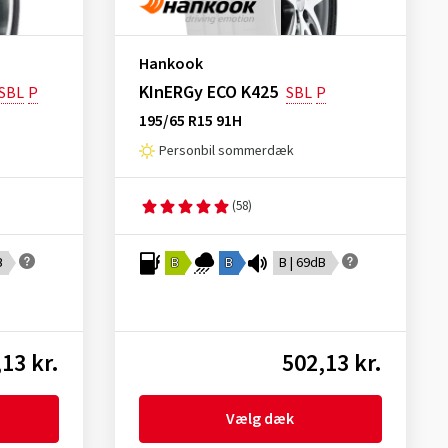
Hankook
KInERGy ECO K425
SBL
P
SBL
P
195/65 R15 91H
Personbil sommerdæk
(58)
B
B
B
B | 69dB
13 kr.
502,13 kr.
Vælg dæk