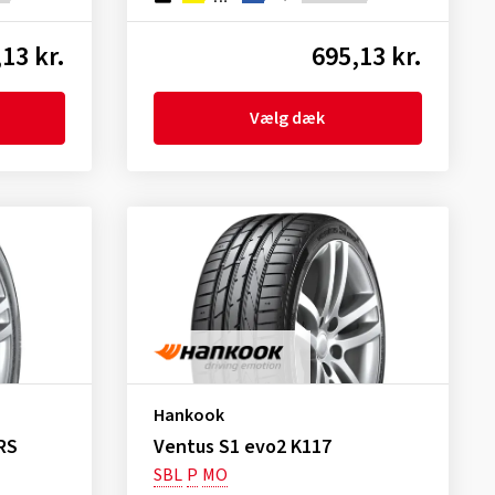
13 kr.
695,13 kr.
Vælg dæk
Hankook
RS
Ventus S1 evo2 K117
SBL
P
MO