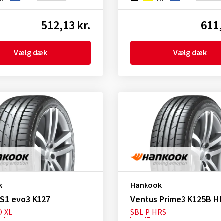
512,13 kr.
611,
Vælg dæk
Vælg dæk
k
Hankook
 S1 evo3 K127
Ventus Prime3 K125B H
O
XL
SBL
P
HRS