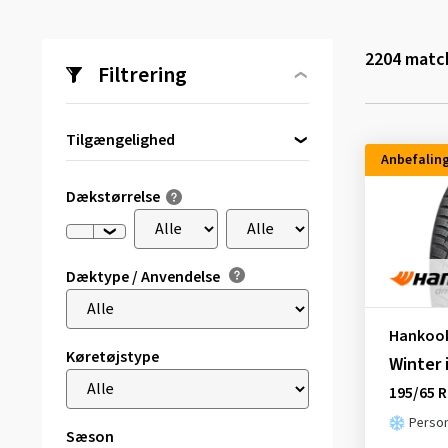
2204
match
Filtrering
Tilgængelighed
Anbefalin
Direkte tilgængelig
(106)
Dækstørrelse
Dæktype / Anvendelse
Hankoo
Køretøjstype
Winter 
195/65 R
Person
Sæson