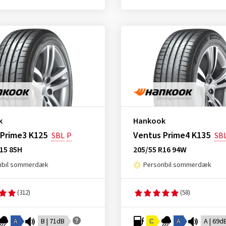
k
Hankook
 Prime3 K125
Ventus Prime4 K135
SBL
P
SB
15 85H
205/55 R16 94W
nbil sommerdæk
Personbil sommerdæk
(312)
(58)
A
B | 71dB
C
A
A | 69d