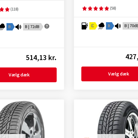
(58)
(118)
C
B
B | 70d
B
B | 72dB
427,
514,13 kr.
Vælg dæk
Vælg dæk