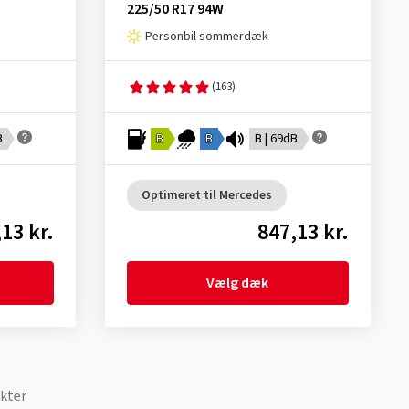
225/50 R17 94W
Personbil sommerdæk
(163)
B
B
B
B | 69dB
Optimeret til Mercedes
13 kr.
847,13 kr.
Vælg dæk
kter