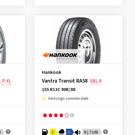
Hankook
Vantra Transit RA58
L
P
XL
SBL
8
155 R13C 90R/88
Varevogn sommerdæk
(1)
B
C
A
B | 72dB