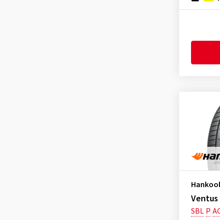
ION FlexClimate IL01A SUV
(14)
Fortuna
(138)
iON GT IK41
(4)
Fortune
(11)
ION GT SUV IK41A
(11)
Fulda
(277)
iON i*cept IW01
(34)
General
(256)
ION i*cept SUV IW01A
(41)
Gislaved
(1)
ION ST AS IH61
(4)
GiTi
(4)
ION ST AS IH61A SUV
(1)
Goodride
(338)
iON Supreme
(2)
Goodtrip
(17)
KInERGy 4S 2 H750
(108)
Goodyear
(1769)
KInERGy 4S 2 H750B HRS
(6)
Grenlander
(23)
KInERGy 4s 2 X H750A
(55)
Gripmax
(165)
KInERGy 4S H740
(16)
Hankoo
GT Radial
(46)
KInERGy ECO 2 K435
(124)
Ventus
Headway
(7)
SBL
P
A
KInERGy ECO K425
(18)
Heidenau
(14)