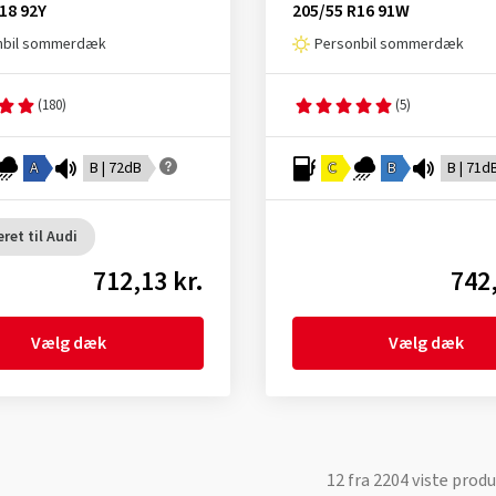
18 92Y
205/55 R16 91W
nbil sommerdæk
Personbil sommerdæk
(180)
(5)
A
B | 72dB
C
B
B | 71d
ret til Audi
712,13 kr.
742,
Vælg dæk
Vælg dæk
12
fra
2204
viste produ