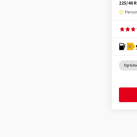
225/40 R
Optimo K415
(4)
Hifly
(371)
Perso
Optimo K715
(4)
Imperial
(626)
Radial AH11S
(3)
Infinity
(9)
Radial RA08
(14)
Journey Tyre
(4)
Radial RA14
(2)
D
Kenda
(247)
Radial RA28
(1)
Kinforest
(1)
Radial RA28E
(1)
Optime
Kingboss
(7)
RH12
(2)
Kingstar
(2)
Vantra LT RA18
(50)
KLEBER
(125)
Vantra ST AS2 RA30
(23)
Kormoran
(169)
Vantra Transit RA58
(33)
Kumho
(1525)
Vantra Transit RA58C
(21)
Kustone
(1)
Ventus evo K137
(98)
Landsail
(189)
Ventus evo K137 HRS
(1)
Lanvigator
(1)