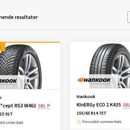
ende resultater
g
Hankook
k
KInERGy ECO 2 K435
SB
i*cept RS3 W462
SBL
P
155/65 R14 75T
15 91T
Personbil sommerdæk
bil vinterdæk