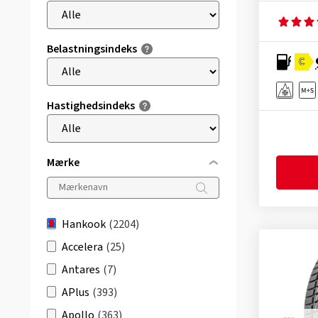
Belastningsindeks
C
Hastighedsindeks
Mærke
Hankook
(2204)
Accelera
(25)
Antares
(7)
APlus
(393)
Apollo
(363)