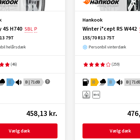
k
Hankook
y 4S H740
Winter i*cept RS W442
SBL
P
13 79T
155/70 R13 75T
bil helårsdæk
Personbil vinterdæk
(46)
(259)
C
B | 71dB
D
D
B | 71d
458,13 kr.
476,
Vælg dæk
Vælg dæk