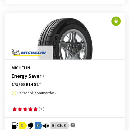
MICHELIN
Energy Saver +
175/65 R14 82T
Personbil sommerdæk
(89)
C
B
B | 68dB