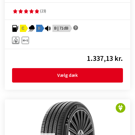
(23)
C
B
B | 71dB
1.337,13 kr.
Vælg dæk