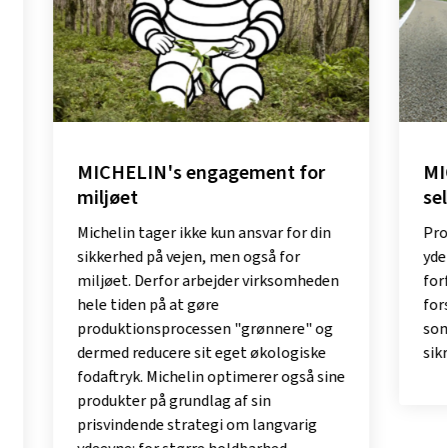
MICHELIN's engagement for
MICHEL
miljøet
selv me
Michelin tager ikke kun ansvar for din
Producér 
sikkerhed på vejen, men også for
yder godt
miljøet. Derfor arbejder virksomheden
forfølge
hele tiden på at gøre
forsknin
produktionsprocessen "grønnere" og
som MICH
dermed reducere sit eget økologiske
sikrer e
fodaftryk. Michelin optimerer også sine
produkter på grundlag af sin
prisvindende strategi om langvarig