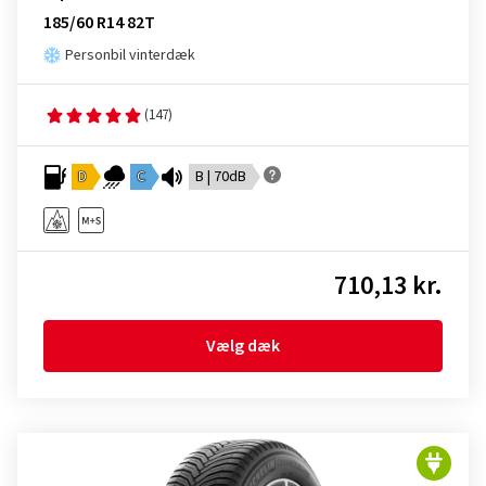
185/60 R14 82T
Personbil vinterdæk
(147)
D
C
B | 70dB
710,13 kr.
Vælg dæk