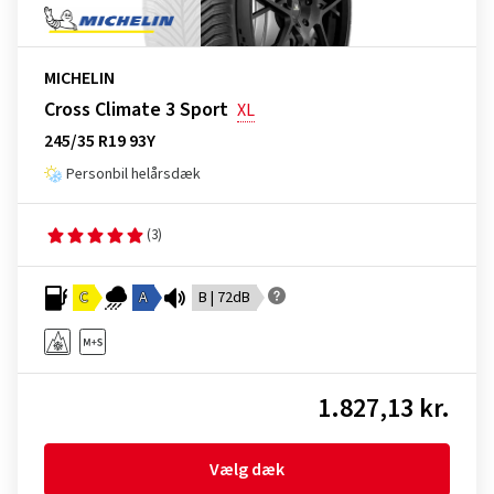
MICHELIN
Cross Climate 3 Sport
XL
245/35 R19 93Y
Personbil helårsdæk
(3)
C
A
B | 72dB
1.827,13 kr.
Vælg dæk