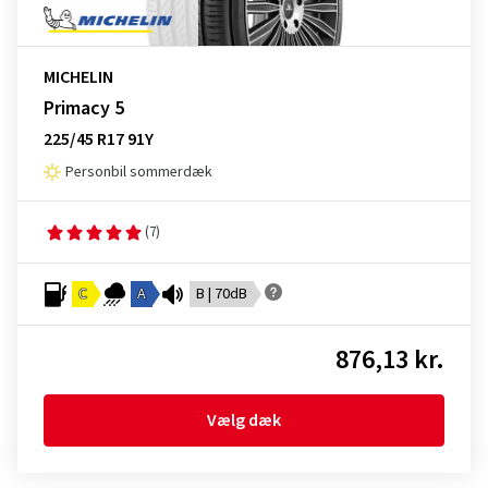
MICHELIN
Primacy 5
225/45 R17 91Y
Personbil sommerdæk
(7)
C
A
B | 70dB
876,13 kr.
Vælg dæk