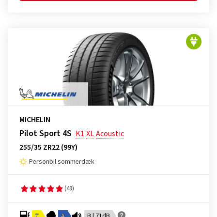
MICHELIN
Pilot Sport 4S
K1
XL
Acoustic
255/35 ZR22 (99Y)
Personbil sommerdæk
(49)
C
A
B | 71dB