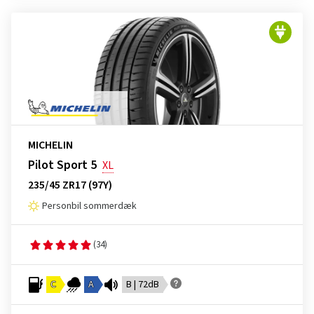
MICHELIN
Pilot Sport 5
XL
235/45 ZR17 (97Y)
Personbil sommerdæk
(34)
C
A
B | 72dB