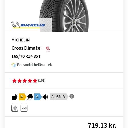
MICHELIN
CrossClimate+
XL
165/70 R14 85T
Personbil helårsdæk
(161)
D
C
A | 68dB
719,13 kr.