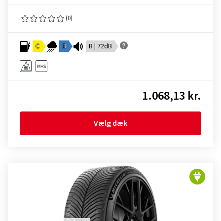
(0)
C
B
B | 72dB
1.068,13 kr.
Vælg dæk