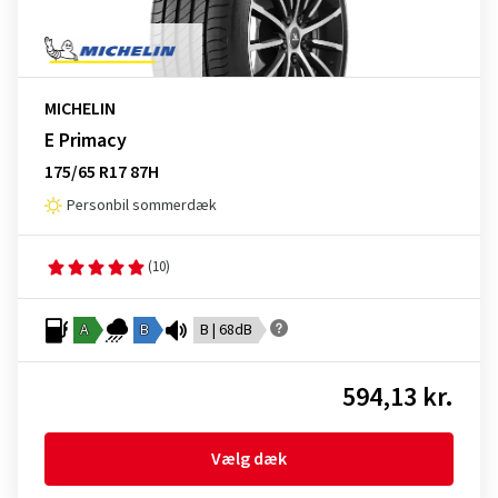
MICHELIN
E Primacy
175/65 R17 87H
Personbil sommerdæk
(10)
A
B
B | 68dB
594,13 kr.
Vælg dæk