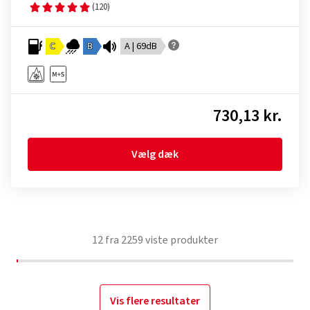
(120)
C
B
A | 69dB
730,13 kr.
Vælg dæk
12
fra
2259
viste produkter
Vis flere resultater