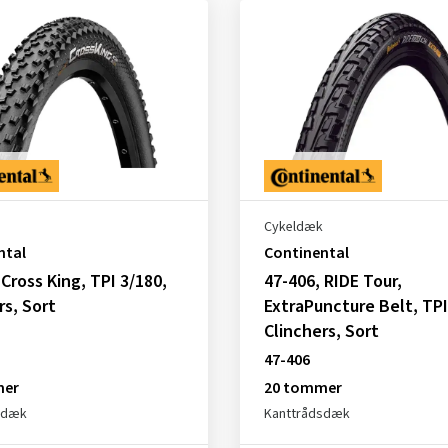
Cykeldæk
ntal
Continental
 Cross King, TPI 3/180,
47-406, RIDE Tour,
rs, Sort
ExtraPuncture Belt, TPI
Clinchers, Sort
47-406
mer
20 tommer
sdæk
Kanttrådsdæk