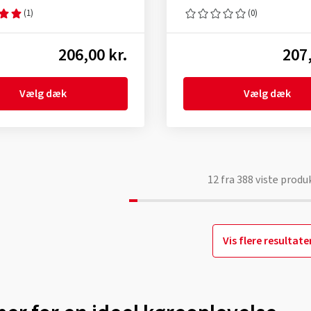
(1)
(0)
206,00 kr.
207,
Vælg dæk
Vælg dæk
12
fra
388
viste produ
Vis flere resultate