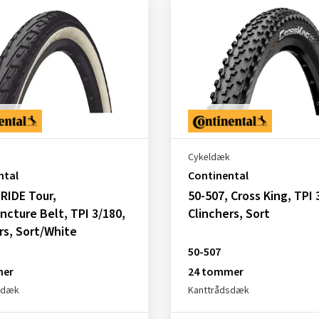
Cykeldæk
ntal
Continental
 RIDE Tour,
50-507, Cross King, TPI 
ncture Belt, TPI 3/180,
Clinchers, Sort
rs, Sort/White
50-507
mer
24 tommer
sdæk
Kanttrådsdæk