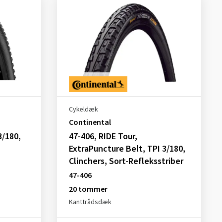
Cykeldæk
Continental
3/180,
47-406, RIDE Tour,
ExtraPuncture Belt, TPI 3/180,
Clinchers, Sort-Refleksstriber
47-406
20 tommer
Kanttrådsdæk