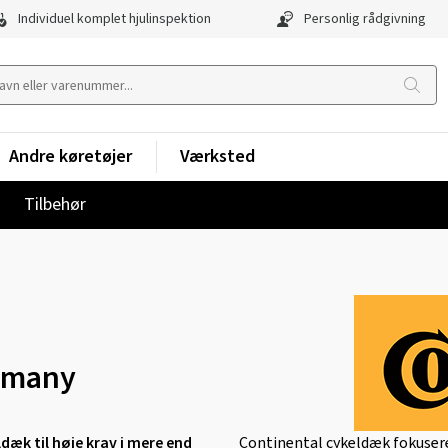
Individuel komplet hjulinspektion
Personlig rådgivning
Andre køretøjer
Værksted
Tilbehør
ermany
dæk til høje krav i mere end
Continental cykeldæk fokuser