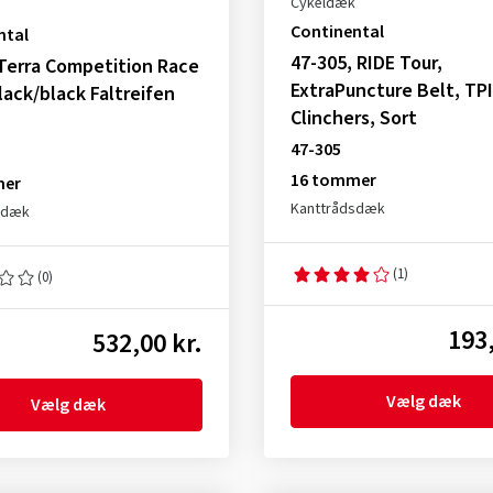
Cykeldæk
Continental
ntal
47-305, RIDE Tour,
Terra Competition Race
ExtraPuncture Belt, TPI
lack/black Faltreifen
Clinchers, Sort
47-305
16 tommer
mer
Kanttrådsdæk
sdæk
(1)
(0)
193,
532,00 kr.
Vælg dæk
Vælg dæk