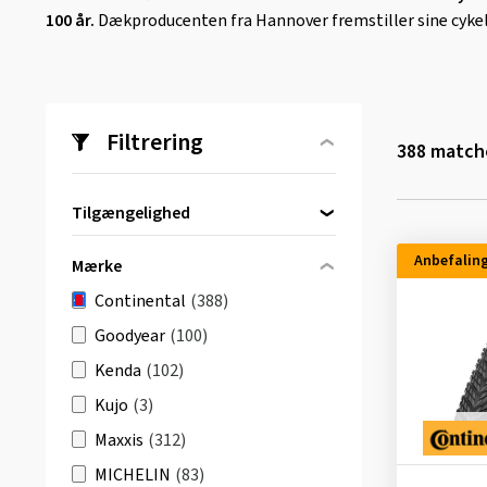
100 år.
Dækproducenten fra Hannover fremstiller sine cykel
Filtrering
388
matche
Tilgængelighed
Direkte tilgængelig
(388)
Anbefalin
Mærke
Continental
(388)
Goodyear
(100)
Kenda
(102)
Kujo
(3)
Maxxis
(312)
MICHELIN
(83)