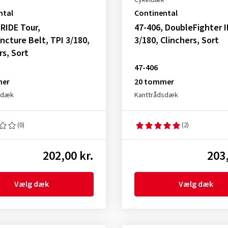
Cykeldæk
ntal
Continental
 RIDE Tour,
47-406, DoubleFighter II
ncture Belt, TPI 3/180,
3/180, Clinchers, Sort
rs, Sort
47-406
mer
20 tommer
sdæk
Kanttrådsdæk
(0)
(2)
202,00 kr.
203,
Vælg dæk
Vælg dæk