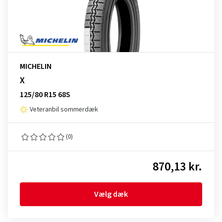
MICHELIN
X
125/80 R15 68S
Veteranbil sommerdæk
(0)
870,13 kr.
Vælg dæk