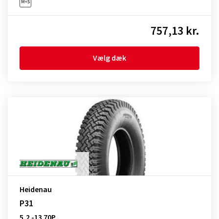
757,13 kr.
Vælg dæk
Heidenau
P31
5,2 -13 70P