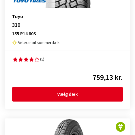
Toyo
310
155 R14 80S
Veteranbil sommerdæk
(5)
759,13 kr.
Vælg dæk