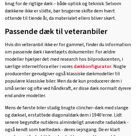
brug for de rigtige dæk – både optisk og teknisk. Selvom
dækkene ikke er slidte, bør brugerne skifte dem hvert
ottende til tiende år, da materialet ellers bliver skørt.
Passende dæk til veteranbiler
Hvis din veteranbil ikke er for gammel, finder du information
om passende dæk i køretøjets dokumenter. For ældre
modeller hjælper det med research hos bilproducenten, i
særlige internetfora eller i vores
dækkonfigurator
. Nogle
producenter genudgiver også klassiske dækmodeller til
populære klassiske biler. Men da de kun producerer dem i
små serier og ofte ved håndkraft, er disse dæk normalt dyrere
end andre modeller.
Mens de første biler stadig brugte clincher-dæk med slange
og dæksel, erstattede diagonaldæk dem i 1940'erne. Lidt
senere begyndte nutidens almindeligt anvendte radialdæk -
også kendt som bæltedæk - deres sejrsgang. De er klart