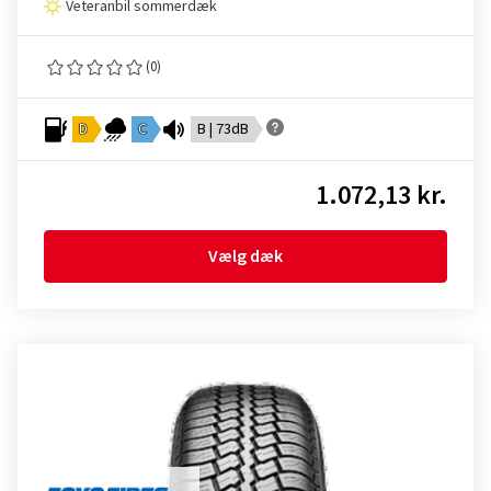
Veteranbil sommerdæk
(0)
D
C
B | 73dB
1.072,13 kr.
Vælg dæk