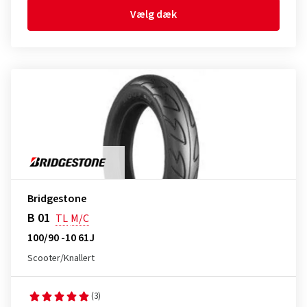
Vælg dæk
Bridgestone
B 01
TL
M/C
100/90 -10 61J
Scooter/Knallert
(3)