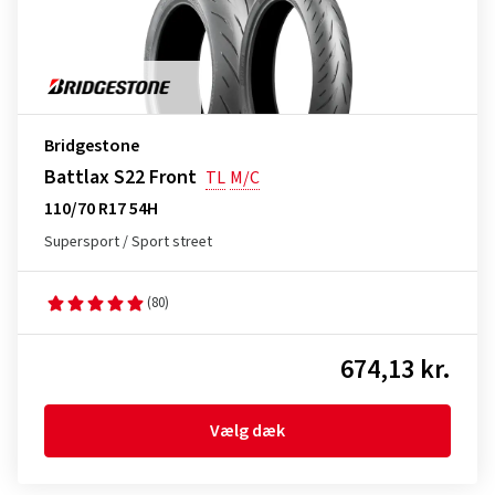
Bridgestone
Battlax S22 Front
TL
M/C
110/70 R17 54H
Supersport / Sport street
(80)
674,13 kr.
Vælg dæk