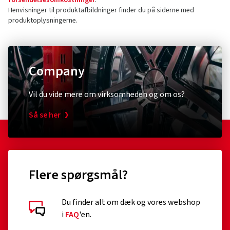
forsendelsesomkostninger
.
Henvisninger til produktafbildninger finder du på siderne med
produktoplysningerne.
Company
Vil du vide mere om virksomheden og om os?
Så se her
Flere spørgsmål?
Du finder alt om dæk og vores webshop
i
FAQ
'en.