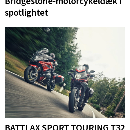
Bridgestone-motorcykeldæk i
spotlightet
BATTLAX SPORT TOURING T32