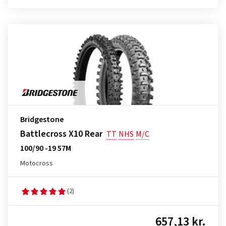
Bridgestone
Battlecross X10 Rear
TT
NHS
M/C
100/90 -19 57M
Motocross
(2)
657,13 kr.