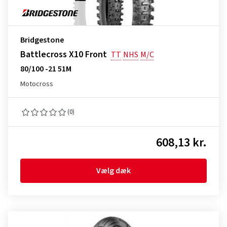
Bridgestone
Battlecross X10 Front
TT
NHS
M/C
80/100 -21 51M
Motocross
(0)
608,13 kr.
Vælg dæk