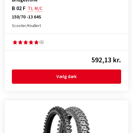
Bridgestone
B 02 F
TL
M/C
150/70 -13 64S
Scooter/Knallert
(1)
592,13 kr.
Vælg dæk