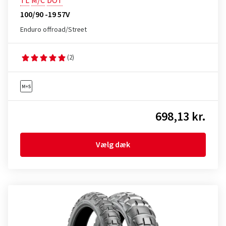
TL
M/C
DOT
100/90 -19 57V
Enduro offroad/Street
(2)
698,13 kr.
Vælg dæk