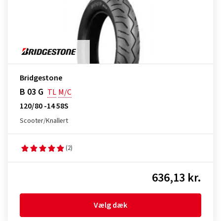
Bridgestone
B 03 G
TL
M/C
120/80 -14 58S
Scooter/Knallert
(2)
636,13 kr.
Vælg dæk