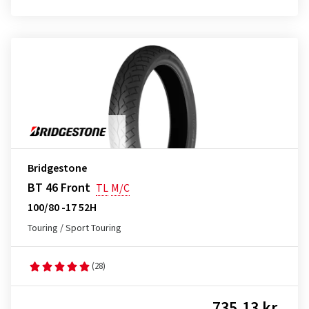
Bridgestone
BT 46 Front
TL
M/C
100/80 -17 52H
Touring / Sport Touring
(28)
735,13 kr.