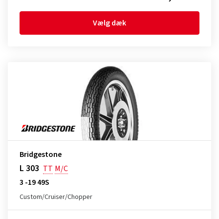
Vælg dæk
Bridgestone
L 303
TT
M/C
3 -19 49S
Custom/Cruiser/Chopper