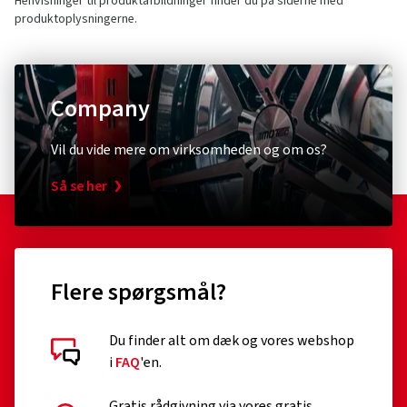
Henvisninger til produktafbildninger finder du på siderne med
produktoplysningerne.
Company
Vil du vide mere om virksomheden og om os?
Så se her
Flere spørgsmål?
Du finder alt om dæk og vores webshop
i
FAQ
'en.
Gratis rådgivning via vores gratis