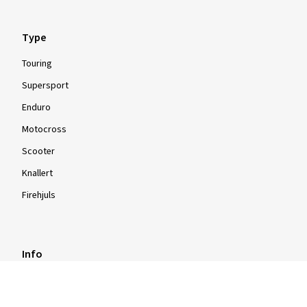
Type
Touring
Supersport
Enduro
Motocross
Scooter
Knallert
Firehjuls
Info
Info og tips
Dæktest