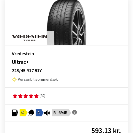
Vredestein
Ultrac+
225/45 R17 91Y
Personbil sommerdæk
(32)
C
A
B | 69dB
593,13 kr.