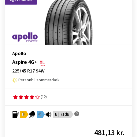
Apollo
Aspire 4G+
XL
225/45 R17 94W
Personbil sommerdæk
(12)
D
C
B | 71dB
481,13 kr.