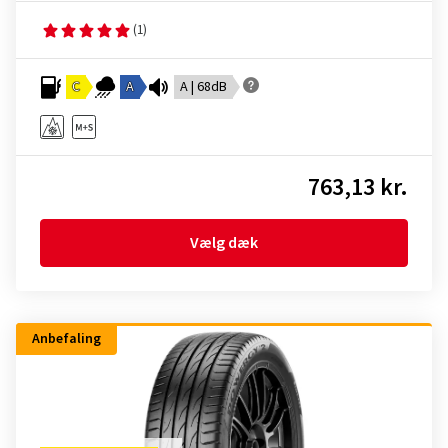
(1)
C
A
A | 68dB
763,13 kr.
Vælg dæk
Anbefaling