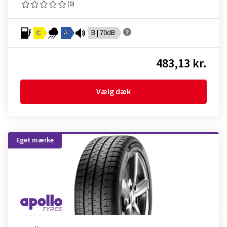
(0)
C
A
B | 70dB
483,13 kr.
Vælg dæk
Eget mærke