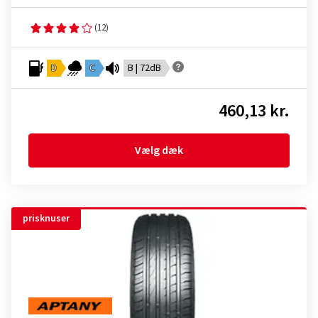
(12)
D
C
B | 72dB
460,13 kr.
Vælg dæk
prisknuser