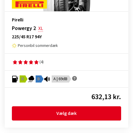
Pirelli
Powergy 2
XL
225/45 R17 94Y
Personbil sommerdæk
(4)
B
B
A | 69dB
632,13 kr.
Vælg dæk