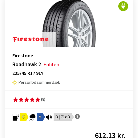
Firestone
Roadhawk 2
Enliten
225/45 R17 91Y
Personbil sommerdæk
(8)
C
A
B | 71dB
612,13 kr.