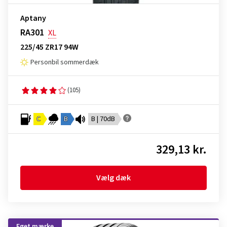
Aptany
RA301
XL
225/45 ZR17 94W
Personbil sommerdæk
(105)
C
B
B | 70dB
329,13 kr.
Vælg dæk
Eget mærke