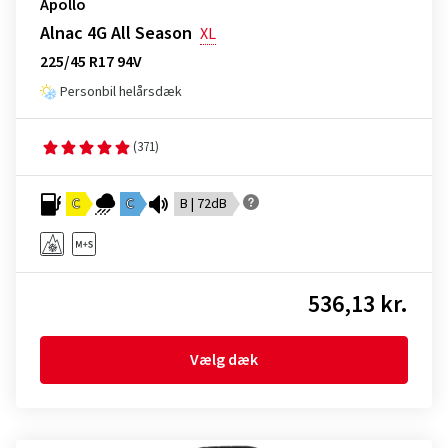
Apollo
Alnac 4G All Season
XL
225/45 R17 94V
Personbil helårsdæk
(371)
C
C
B | 72dB
536,13 kr.
Vælg dæk