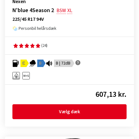
Nexen
N'blue 4Season 2
BSW
XL
225/45 R17 94V
Personbil helårsdæk
(24)
C
B
B | 72dB
607,13 kr.
Vælg dæk