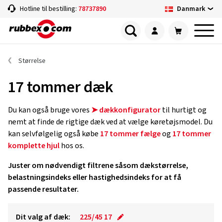
Danmark
Hotline til bestilling:
78737890
Størrelse
17 tommer dæk
Du kan også bruge vores
➤ dækkonfigurator
til hurtigt og
nemt at finde de rigtige dæk ved at vælge køretøjsmodel. Du
kan selvfølgelig også købe
17 tommer fælge
og
17 tommer
komplette hjul
hos os.
Juster om nødvendigt filtrene såsom dækstørrelse,
belastningsindeks eller hastighedsindeks for at få
passende resultater.
Dit valg af dæk:
225/45 17