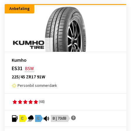
Anbefaling
Kumho
ES31
BSW
225/45 ZR17 91W
Personbil sommerdæk
(68)
C
C
B | 70dB