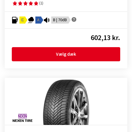
(1)
C
A
B | 70dB
602,13 kr.
Vælg dæk