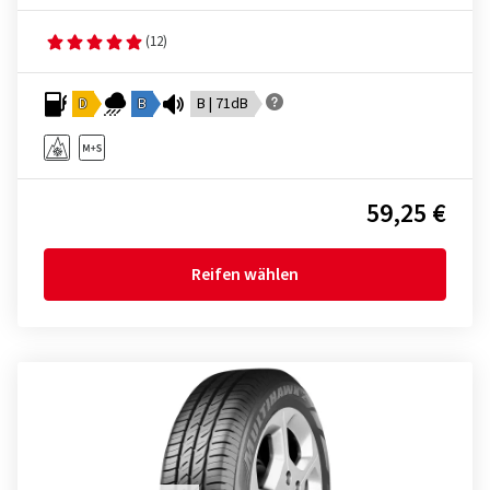
(12)
D
B
B | 71dB
59,25 €
Reifen wählen