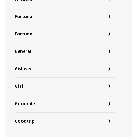
Fortuna
Fortune
General
Gislaved
GiTi
Goodride
Goodtrip