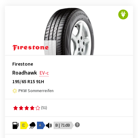
Firestone
Roadhawk
EV-c
195/65 R15 91H
PKW Sommerreifen
(51)
C
A
B | 71dB