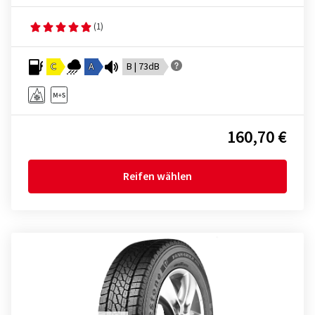
(1)
C
A
B | 73dB
160,70 €
Reifen wählen