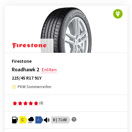
Firestone
Roadhawk 2
Enliten
225/45 R17 91Y
PKW Sommerreifen
(8)
C
A
B | 71dB