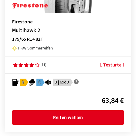
Firestone
Multihawk 2
175/65 R14 82T
PKW Sommerreifen
1 Testurteil
(11)
D
C
B | 69dB
63,84 €
Reifen wählen