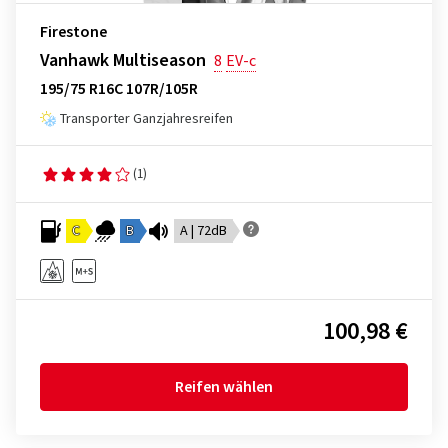
Firestone
Vanhawk Multiseason
8
EV-c
195/75 R16C 107R/105R
Transporter Ganzjahresreifen
(1)
C
B
A | 72dB
100,98 €
Reifen wählen