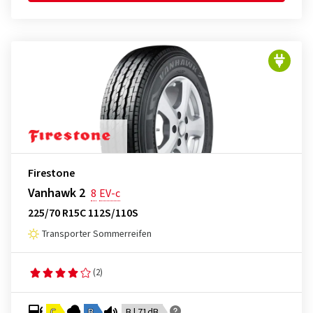
Firestone
Vanhawk 2
8
EV-c
225/70 R15C 112S/110S
Transporter Sommerreifen
(2)
C
B
B | 71dB