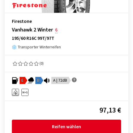
Firestone
Vanhawk 2 Winter
6
195/60 R16C 99T/97T
Transporter Winterreifen
(0)
E
B
A | 72dB
97,13 €
Reifen wählen