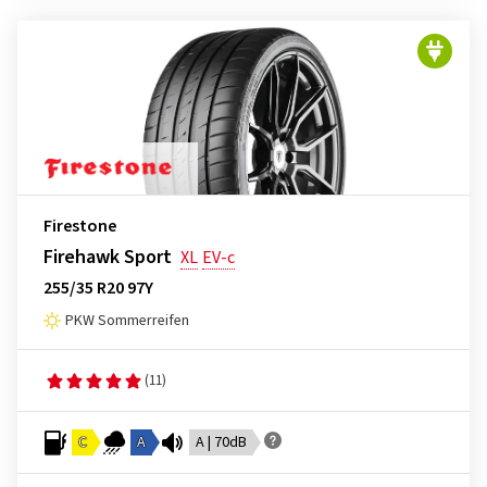
Firestone
Firehawk Sport
XL
EV-c
255/35 R20 97Y
PKW Sommerreifen
(11)
C
A
A | 70dB