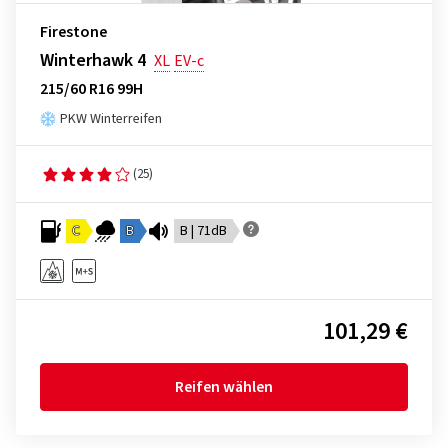
Firestone
Winterhawk 4
XL
EV-c
215/60 R16 99H
PKW Winterreifen
(25)
C
B
B | 71dB
101,29 €
Reifen wählen