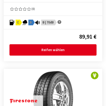
(0)
C
B
B | 70dB
89,91 €
Reifen wählen