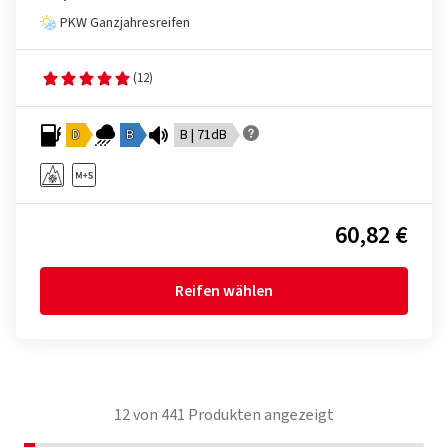
PKW Ganzjahresreifen
(12)
D
B
B | 71dB
60,82 €
Reifen wählen
12
von
441
Produkten angezeigt