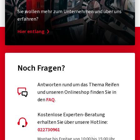
Stabilität in der Kurve und bei Geradeausfahrt
Sie wollen mehr zum Unternehmen und über uns
erfahren?
Hervorragende Nass- und Trockenhaftung:
Die MICHELIN
Hier entlang
2CT Technology, vereint mit einer optimalen
Gummimischung, ergibt einen exzellenten Grip auf
trockenen und nassen Straßen.
Noch Fragen?
Stabilität in der Kurve und bei Geradeausfahrt:
Die
Karkasse des MICHELIN Pilot Power 2CT bietet
Handlichkeit, Lenkpräzision und Stabilität.
Antworten rund um das Thema Reifen
und unseren Onlineshop finden Sie in
Kundenbewertungen im Detail
den
FAQ
.
Der erste Zweikomponenten-Sportreifen
Kostenlose Experten-Beratung
erhalten Sie über unsere Hotline:
022730961
08/07/2026
Montag bis Freitag von 10:00 bis 15:00 Uhr