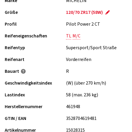
Marke
MICHELIN
Größe
120/70 ZR17 (58W)
Profil
Pilot Power 2 CT
Reifeneigenschaften
TL
M/C
Reifentyp
Supersport/Sport Straße
Reifenart
Vorderreifen
Bauart
R
Geschwindigkeits­index
(W) (über 270 km/h)
Lastindex
58 (max. 236 kg)
Herstellernummer
461948
GTIN / EAN
3528704619481
Artikelnummer
15028315