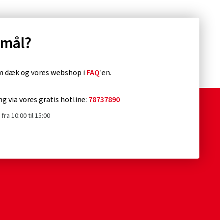
smål?
om dæk og vores webshop i
FAQ
'en.
ng via vores gratis hotline:
78737890
fra 10:00 til 15:00