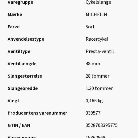
Varegruppe
Cykelslange
Mærke
MICHELIN
Farve
Sort
Anvendelsestype
Racercykel
Ventiltype
Presta-ventil
Ventillængde
48 mm
Slangestørrelse
28 tommer
Slangebredde
1.30 tommer
Vægt
0,166 kg
Producentens varenummer
339577
GTIN / EAN
3528703395775
Varenummer
15362568