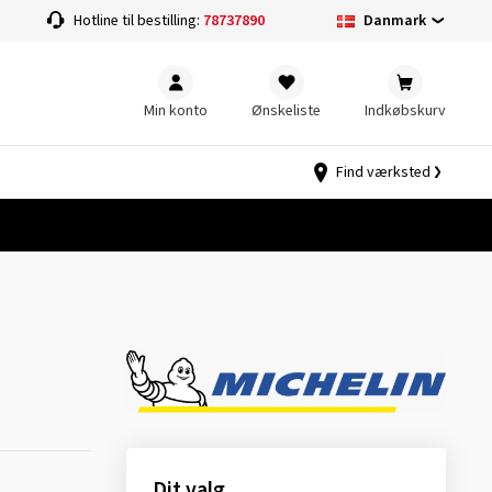
Danmark
Hotline til bestilling:
78737890
Min konto
Ønskeliste
Indkøbskurv
Find værksted
Dit valg