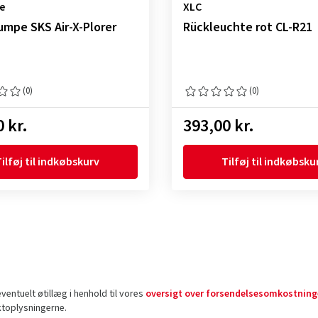
e
XLC
mpe SKS Air-X-Plorer
Rückleuchte rot CL-R21
(0)
(0)
 kr.
393,00 kr.
ilføj til indkøbskurv
Tilføj til indkøbsku
entuelt øtillæg i henhold til vores
oversigt over forsendelsesomkostning
ktoplysningerne.