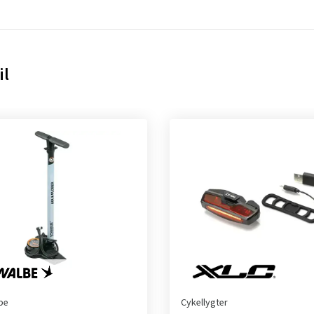
il
pe
Cykellygter