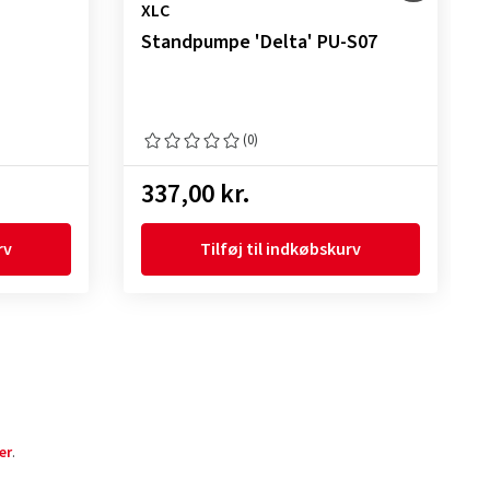
XLC
Standpumpe 'Delta' PU-S07
(0)
337,00 kr.
rv
Tilføj til indkøbskurv
er
.