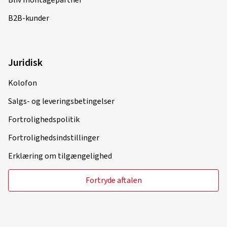
Bliv montagepartner
Lucian Gabriel G., Tyskland
B2B-kunder
Ich habe es noch nicht montiert, daher kann ich das
Fahrgefühl leider noch nicht bewerten... aber ich habe
Vertrauen, dass alles gut gehen wird.
Juridisk
(Oversætte)
Kolofon
Fælgstørrelse i tommer:
8,5x19 - ET 45 - LK 5x112
Farve:
Black lip polish
Salgs- og leveringsbetingelser
Fortrolighedspolitik
Fortrolighedsindstillinger
27.08.2022
Erklæring om tilgængelighed
Verificeret køb
Fortryde aftalen
yann C., Frankrig
Fælgstørrelse i tommer:
9,5x19 - ET 35 - LK 5x120
Farve:
Black lip polish