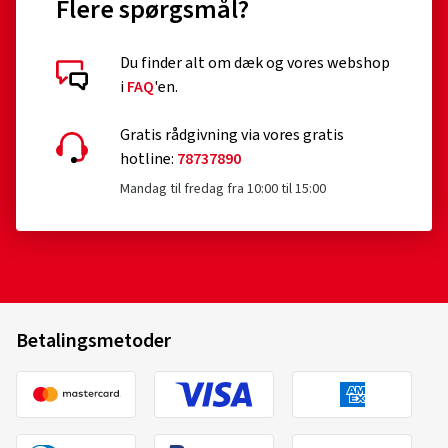
Flere spørgsmål?
Du finder alt om dæk og vores webshop
Kundebedømmelser i detaljer
i
FAQ
'en.
Gratis rådgivning via vores gratis
hotline:
78737890
Mandag til fredag fra 10:00 til 15:00
17.04.2026
Verificeret køb
Nora V., Tyskland
Betalingsmetoder
Fælgstørrelse i tommer:
8x18 - ET 45 - LK 5x112
Farve:
Black lip polish
Fælge monteret på:
Sommerdæk