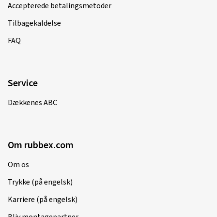
Fælgstørrelse i tommer:
8x18 - ET 45 - LK 5x112
Accepterede betalingsmetoder
Farve:
Black lip polish
Tilbagekaldelse
FAQ
27.04.2023
Service
Verificeret køb
Dækkenes ABC
Marcel E., Østrig
Fælgstørrelse i tommer:
8,5x19 - ET 45 - LK 5x112
Farve:
PALLADIUM FRONT POLISH
Om rubbex.com
Om os
04.09.2022
Trykke (på engelsk)
Karriere (på engelsk)
Verificeret køb