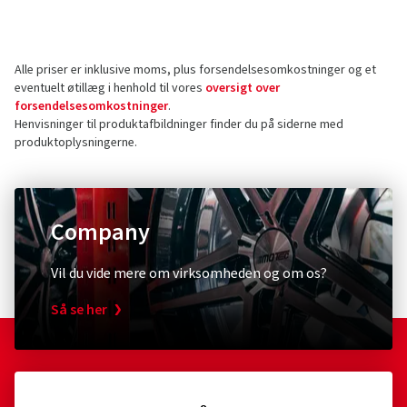
Producent
Anmeldelser kan kun offentliggøres af kunder, der har
bestilt og modtaget
varen.
Berlin Tires Europa GmbH
Holzhauserstr. 182
Alle priser er inklusive moms, plus forsendelsesomkostninger og et
13509 Berlin
5 Stjerner
(88)
eventuelt øtillæg i henhold til vores
oversigt over
Tyskland
4 Stjerner
(20)
forsendelsesomkostninger
.
Henvisninger til produktafbildninger finder du på siderne med
3 Stjerner
(0)
Kontakt vedrørende produktsikkerhed (ikke
produktoplysningerne.
2 Stjerner
(0)
kundesupport)
1 Stjerne
(0)
E-mail:
info@berlintires.com
Company
Vil du vide mere om virksomheden og om os?
Så se her