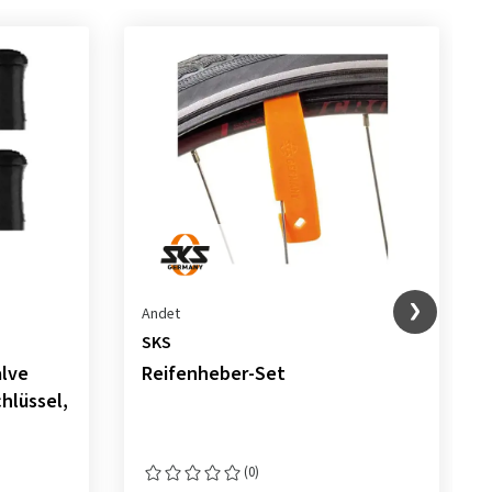
Andet
SKS
alve
Reifenheber-Set
hlüssel,
(0)