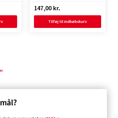
147,00 kr.
rv
Tilføj til indkøbskurv
er
.
smål?