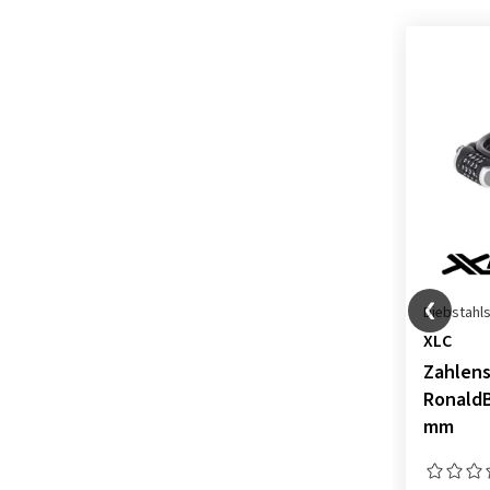
Diebstahls
XLC
Zahlens
RonaldB
mm