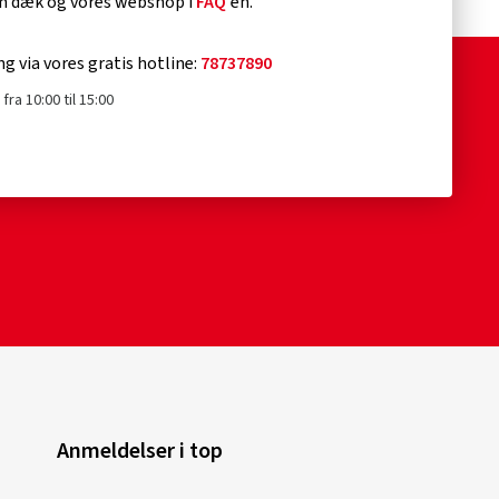
om dæk og vores webshop i
FAQ
'en.
ng via vores gratis hotline:
78737890
fra 10:00 til 15:00
Anmeldelser i top