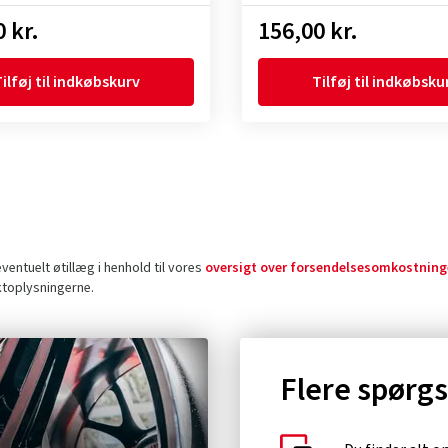
 kr.
156,00 kr.
ilføj til indkøbskurv
Tilføj til indkøbsku
entuelt øtillæg i henhold til vores
oversigt over forsendelsesomkostning
ktoplysningerne.
Flere spørg