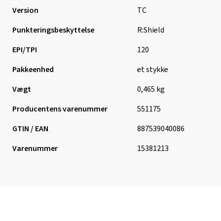
Version
TC
Punkteringsbeskyttelse
R:Shield
EPI/TPI
120
Pakkeenhed
et stykke
Vægt
0,465 kg
Producentens varenummer
551175
GTIN / EAN
887539040086
Varenummer
15381213