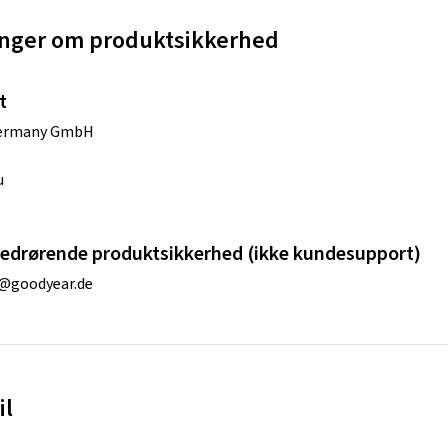
nger om produktsikkerhed
t
Germany GmbH
u
edrørende produktsikkerhed (ikke kundesupport)
@goodyear.de
il