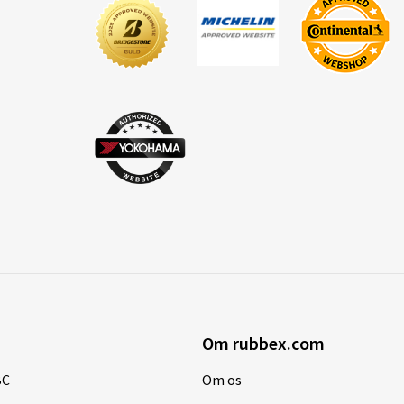
Om rubbex.com
BC
Om os