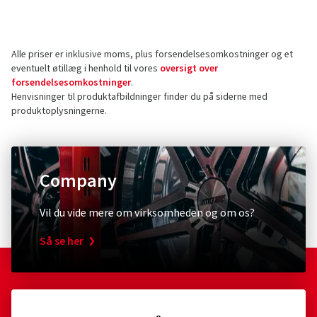
Producent
Anmeldelser kan kun offentliggøres af kunder, der har
bestilt og modtaget
varen.
AD Vimotion GmbH
Liebigstrasse 27
Alle priser er inklusive moms, plus forsendelsesomkostninger og et
73760 Ostfildern
5 Stjerner
(7)
eventuelt øtillæg i henhold til vores
oversigt over
Tyskland
4 Stjerner
(0)
forsendelsesomkostninger
.
Henvisninger til produktafbildninger finder du på siderne med
3 Stjerner
(1)
Kontakt vedrørende produktsikkerhed (ikke
produktoplysningerne.
2 Stjerner
(0)
kundesupport)
1 Stjerne
(0)
E-mail:
Haendler@oxigin.de
Company
Vil du vide mere om virksomheden og om os?
Så se her