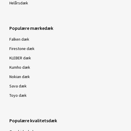
Helårsdæk
Køretøjstype:
Audi A4 Avant (B9)
Populære mærkedæk
Falken dæk
Firestone dæk
KLEBER dæk
Kumho dæk
Nokian dæk
Sava dæk
Toyo dæk
Populære kvalitetsdæk