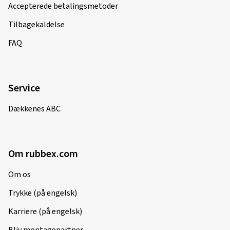
Fælgstørrelse i tommer:
8x18 - ET 45 - LK 5x114,3
Accepterede betalingsmetoder
Farve:
black polish
Tilbagekaldelse
Fælge monteret på:
Vinterdæk
FAQ
Køretøjstype:
Mazda CX-5 (KF) Facelift
Service
14.05.2025
Dækkenes ABC
Verificeret køb
Thomas V., Tyskland
Om rubbex.com
Fælgstørrelse i tommer:
8x18 - ET 30 - LK 5x112
Farve:
black polish
Om os
Fælge monteret på:
Sommerdæk
Trykke (på engelsk)
Køretøjstype:
BMW 5er Touring (G5K (G31)) Facelift
Karriere (på engelsk)