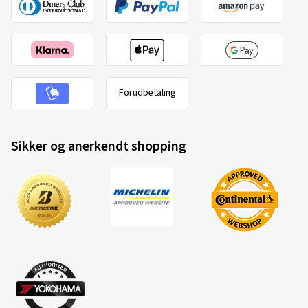
23.12.2025
Verificeret køb
Ingeborg J., Tyskland
Forudbetaling
Fælgstørrelse i tommer:
8,5x19 - ET 40 - LK 5x112
Farve:
black polish
Fælge monteret på:
Vinterdæk
Sikker og anerkendt shopping
Køretøjstype:
Audi A6 Avant (F2 (C8))
05.12.2025
Verificeret køb
Michael Z., Tyskland
Schauen super aus. Auch die Verarbeitung ist top.