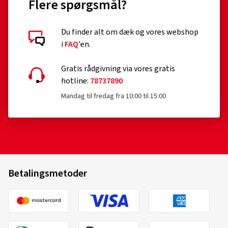
Flere spørgsmål?
Du finder alt om dæk og vores webshop
Kundebedømmelser i detaljer
i
FAQ
'en.
Gratis rådgivning via vores gratis
hotline:
78737890
Mandag til fredag fra 10:00 til 15:00
21.05.2026
Verificeret køb
Fabrizio R., Schweiz
Betalingsmetoder
Fælgstørrelse i tommer:
8,5x19 - ET 40 - LK 5x114,3
Farve:
Black
Fælge monteret på:
Vinterdæk