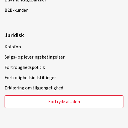
Bliv montagepartner
B2B-kunder
16.04.2025
Verificeret køb
Juridisk
Stefan J., Tyskland
Fælgstørrelse i tommer:
8,5x19 - ET 45 - LK 5x112
Kolofon
Farve:
black polish
Salgs- og leveringsbetingelser
Fortrolighedspolitik
Fortrolighedsindstillinger
12.03.2025
Erklæring om tilgængelighed
Verificeret køb
Fortryde aftalen
Jean Patrick A., Schweiz
Sehr nette und KUNDENFREUNDLICHE Bedienung.
Reifen.com kann nur Weiterempfohlen werden. Gerne