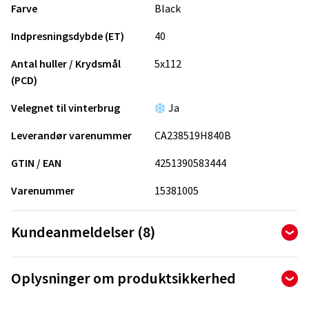
Farve
Black
Indpresningsdybde (ET)
40
Antal huller / Krydsmål
5x112
(PCD)
Velegnet til vinterbrug
Ja
Leverandør varenummer
CA238519H840B
GTIN / EAN
4251390583444
Varenummer
15381005
Kundeanmeldelser (8)
4,75
Ø
/ 5 Stjerner
Oplysninger om produktsikkerhed
ud af i alt 8 anmeldelser