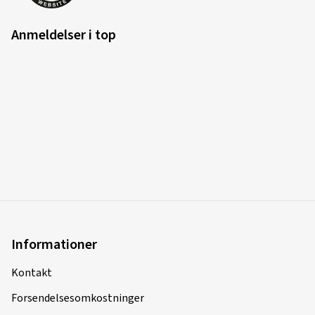
(Oversætte)
Anmeldelser i top
Fælgstørrelse i tommer:
8x18 - ET 45 - LK 5x114,3
Farve:
Black
Fælge monteret på:
Vinterdæk
Køretøjstype:
Mazda CX-60 (KH01)
31.10.2025
Verificeret køb
Christian K., Tyskland
Sieht klasse aus und hochwertig, ob es auch leichter
Informationer
Berührungen ohne direkt zu verkratzen aushält, muss
sich zeigen.
Kontakt
(Oversætte)
Forsendelsesomkostninger