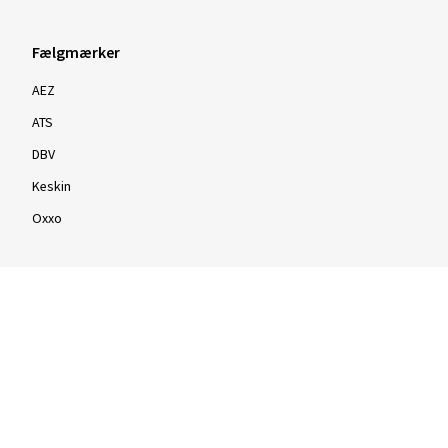
Fælgmærker
AEZ
ATS
DBV
Keskin
Oxxo
Fælge efter tommestørrelse
16 tommer fælge
17 tommer fælge
18 tommer fælge
19 tommer fælge