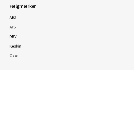
Fælgmærker
AEZ
ATS
DBV
Keskin
Oxxo
Fælge efter tommestørrelse
16 tommer fælge
17 tommer fælge
18 tommer fælge
19 tommer fælge
20 tommer fælge