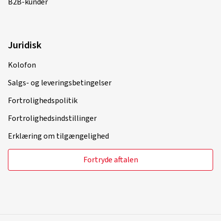
B2B-kunder
Verificeret køb
Gordon P., Tyskland
Die Felgen sind optisch ein echts Highlight. Durch die
Juridisk
polierten äußeren Speichen wirken die Felgen schlank
und nicht aufdringlich wuchtig. Großartige Felgen
Kolofon
(Oversætte)
Salgs- og leveringsbetingelser
Fælgstørrelse i tommer:
8x20 - ET 40 - LK 5x114,3
Fortrolighedspolitik
Farve:
black polished glossy
Fortrolighedsindstillinger
Fælge monteret på:
Sommerdæk
Erklæring om tilgængelighed
Fortryde aftalen
01-07-2023
Verificeret køb
Sascha L., Østrig