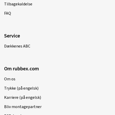
Tilbagekaldelse
FAQ
01-12-2024
Verificeret køb
Service
Tobias T., Tyskland
Dækkenes ABC
passen perfekt zu meinem Mazda6 gh
(Oversætte)
Fælgstørrelse i tommer:
8x18 - ET 45 - LK 5x114,3
Om rubbex.com
Farve:
black polished glossy
Om os
Fælge monteret på:
Vinterdæk
Trykke (på engelsk)
Karriere (på engelsk)
21-09-2024
Bliv montagepartner