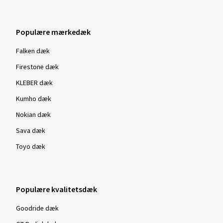
Ramazan K., Tyskland
Populære mærkedæk
Super
(Oversætte)
Falken dæk
Firestone dæk
Fælgstørrelse i tommer:
9x20 - ET 45 - LK 5x114,3
Farve:
titan matt polished
KLEBER dæk
Kumho dæk
Nokian dæk
31-10-2022
Sava dæk
Toyo dæk
Verificeret køb
Mario G., Tyskland
Populære kvalitetsdæk
Fælgstørrelse i tommer:
8,5x19 - ET 40 - LK 5x112
Farve:
Black matt
Goodride dæk