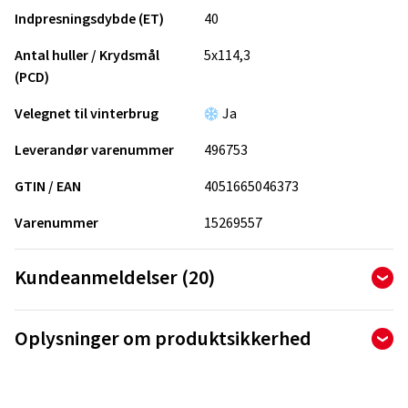
Indpresningsdybde (ET)
40
Antal huller / Krydsmål
5x114,3
(PCD)
Velegnet til vinterbrug
Ja
Leverandør varenummer
496753
GTIN / EAN
4051665046373
Varenummer
15269557
Kundeanmeldelser (20)
4,90
Ø
/ 5 Stjerner
Oplysninger om produktsikkerhed
ud af i alt 20 anmeldelser
Producent
Anmeldelser kan kun offentliggøres af kunder, der har
bestilt og modtaget
varen.
Borbet Vertriebs GmbH