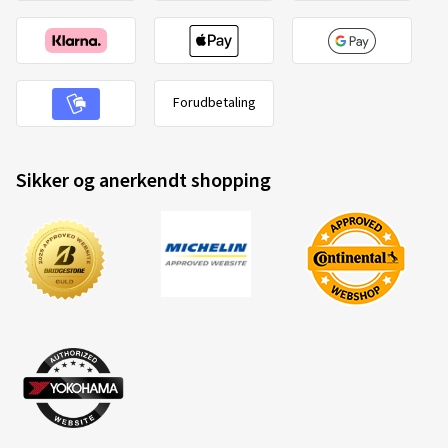
20-10-2025
Verificeret køb
Forudbetaling
Ralf B., Tyskland
Schnelle und unkomplizierte Lieferung
Sikker og anerkendt shopping
(Oversætte)
Fælgstørrelse i tommer:
8x18 - ET 40 - LK 5x112
Farve:
black polished glossy
Fælge monteret på:
Vinterdæk
Køretøjstype:
Audi A5 Avant (F2)
21-04-2025