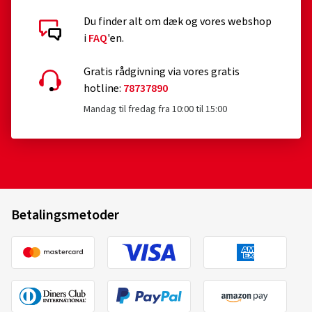
Du finder alt om dæk og vores webshop
Kundebedømmelser i detaljer
i
FAQ
'en.
Gratis rådgivning via vores gratis
hotline:
78737890
Mandag til fredag fra 10:00 til 15:00
06-11-2025
Verificeret køb
Jürgen S., Tyskland
Betalingsmetoder
Fælgstørrelse i tommer:
8x18 - ET 44 - LK 5x112
Farve:
black polished glossy
Fælge monteret på:
Vinterdæk
Køretøjstype:
Skoda Superb Combi (NZ)