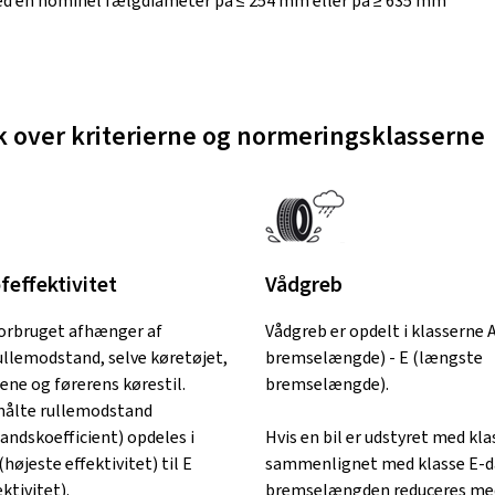
d en nominel fælgdiameter på ≤ 254 mm eller på ≥ 635 mm
k over kriterierne og normeringsklasserne
effektivitet
Vådgreb
orbruget afhænger af
Vådgreb er opdelt i klasserne 
llemodstand, selve køretøjet,
bremselængde) - E (længste
ene og førerens kørestil.
bremselængde).
ålte rullemodstand
andskoefficient) opdeles i
Hvis en bil er udstyret med kl
(højeste effektivitet) til E
sammenlignet med klasse E-d
ktivitet).
bremselængden reduceres med 