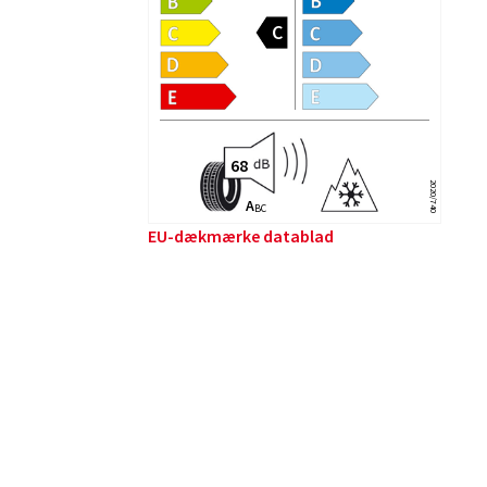
2020/740
A
B
C
EU-dækmærke datablad