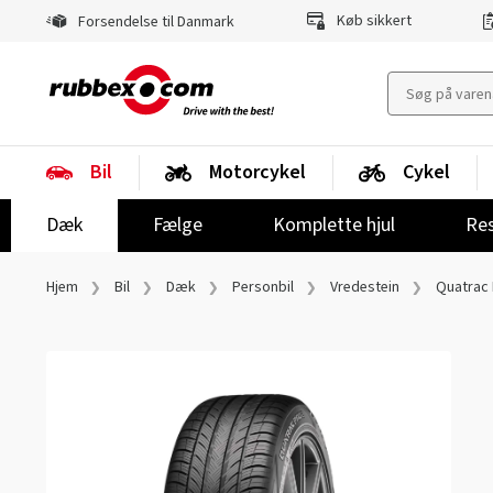
Køb sikkert
Forsendelse til Danmark
Bil
Motorcykel
Cykel
Dæk
Fælge
Komplette hjul
Res
Hjem
Bil
Dæk
Personbil
Vredestein
Quatrac 