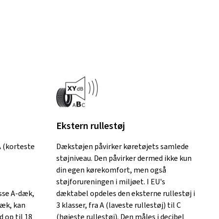
Ekstern rullestøj
A (korteste
Dækstøjen påvirker køretøjets samlede
støjniveau. Den påvirker dermed ikke kun
din egen kørekomfort, men også
støjforureningen i ​​miljøet. I EU's
asse A-dæk,
dæktabel opdeles den eksterne rullestøj i
æk, kan
3 klasser, fra A (laveste rullestøj) til C
op til 18
(højeste rullestøj). Den måles i decibel