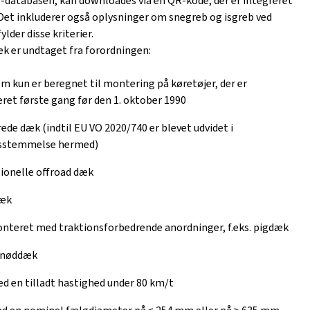
U-databasen, kan downloades via en QR-kode, der er integreret
 Det inkluderer også oplysninger om snegreb og isgreb ved
ylder disse kriterier.
k er undtaget fra forordningen:
m kun er beregnet til montering på køretøjer, der er
eret første gang før den 1. oktober 1990
ede dæk (indtil EU VO 2020/740 er blevet udvidet i
sstemmelse hermed)
ionelle offroad dæk
æk
nteret med traktionsforbedrende anordninger, f.eks. pigdæk
 nøddæk
 en tilladt hastighed under 80 km/t