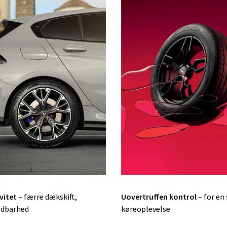
vitet –
færre dækskift,
Uovertruffen kontrol –
for en
ldbarhed
køreoplevelse