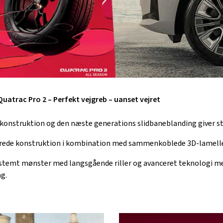
Quatrac Pro 2 – Perfekt vejgreb – uanset vejret
 konstruktion og den næste generations slidbaneblanding giver st
ede konstruktion i kombination med sammenkoblede 3D-lameller s
temt mønster med langsgående riller og avanceret teknologi med 
ag.