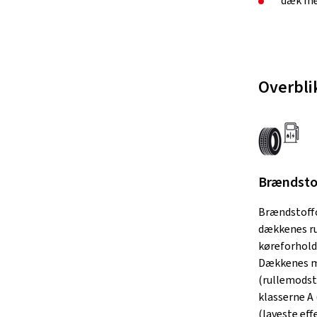
dæk me
Overbli
Brændstof
Brændstoff
dækkenes ru
køreforhold
Dækkenes m
(rullemodst
klasserne A 
(laveste effe