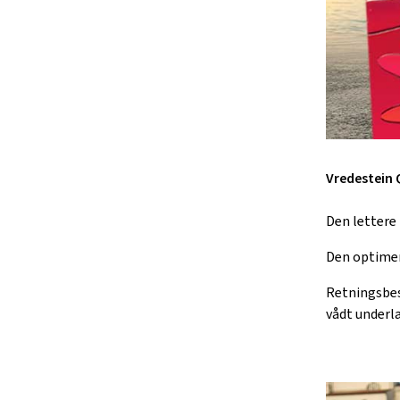
Vredestein 
Den lettere
Den optimer
Retningsbes
vådt underl