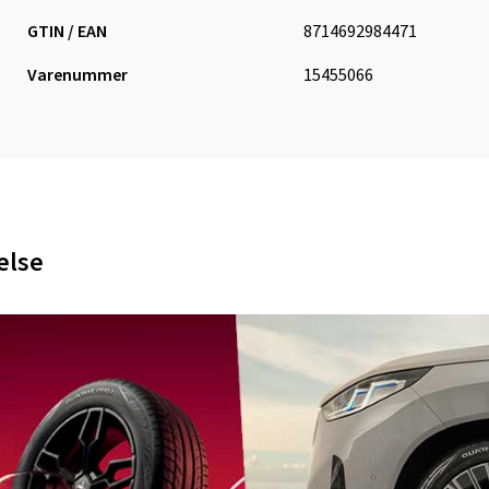
GTIN / EAN
8714692984471
Varenummer
15455066
else