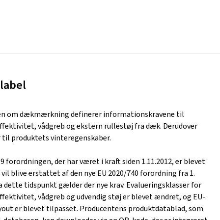
label
n om dækmærkning definerer informationskravene til
fektivitet, vådgreb og ekstern rullestøj fra dæk. Derudover
 til produktets vinteregenskaber.
 forordningen, der har været i kraft siden 1.11.2012, er blevet
 vil blive erstattet af den nye EU 2020/740 forordning fra 1.
a dette tidspunkt gælder der nye krav. Evalueringsklasser for
fektivitet, vådgreb og udvendig støj er blevet ændret, og EU-
out er blevet tilpasset. Producentens produktdatablad, som