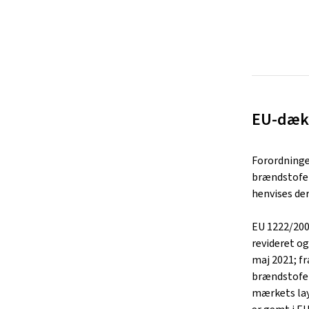
EU-dæk
Forordninge
brændstofef
henvises der
EU 1222/2009
revideret og
maj 2021; fr
brændstofef
mærkets lay