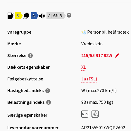
C
A
A | 68dB
Varegruppe
Personbil helårsdæk
Mærke
Vredestein
Størrelse
215/55 R17 98W
Dækkets egenskaber
XL
Fælgebeskyttelse
Ja (FSL)
Hastighedsindeks
W (max.270 km/t)
Belastningsindeks
98 (max. 750 kg)
Særlige egenskaber
Leverandør varenummer
AP21555017WQP2A02