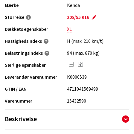
Mærke
Kenda
Størrelse
205/55 R16
Dækkets egenskaber
XL
Hastighedsindeks
H (max. 210 km/t)
Belastningsindeks
94 (max. 670 kg)
Særlige egenskaber
Leverandør varenummer
K0000539
GTIN / EAN
4711041569499
Varenummer
15432590
Beskrivelse
KENDAs KR501 WINTERGEN 2 er specielt udviklet til kravene