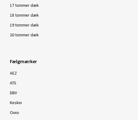
Waldemar L., Tyskland
17 tommer dæk
Alles OK und gut. Danke
18 tommer dæk
(Oversætte)
19 tommer dæk
Dimension:
195/65 R15 91H
20 tommer dæk
Anvendt vejtype:
Blandet
Ø Gennemsnitlig årligt kilometertal:
25000 km
Fælgmærker
AEZ
ATS
Vis flere anmeldelser
DBV
Keskin
Oxxo