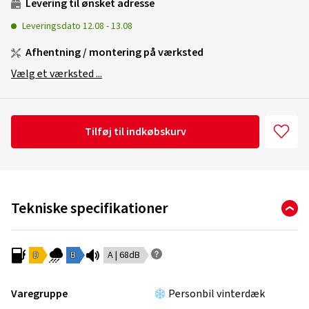
Levering til ønsket adresse
Leveringsdato
12.08
-
13.08
Afhentning / montering på værksted
Vælg et værksted ...
Tilføj til indkøbskurv
Tekniske specifikationer
D
B
A | 68dB
Varegruppe
Personbil vinterdæk