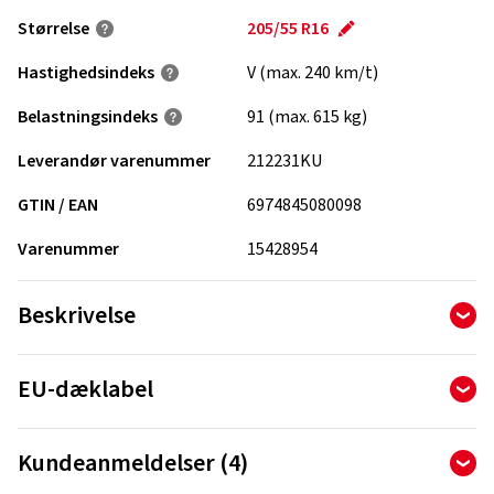
Størrelse
205/55 R16
Hastighedsindeks
V (max. 240 km/t)
Belastningsindeks
91 (max. 615 kg)
Leverandør varenummer
212231KU
GTIN / EAN
6974845080098
Varenummer
15428954
Beskrivelse
Dækket overbeviser med et gennemtænkt mønsterdesign,
EU-dæklabel
der er udviklet med fokus på sikkerhed, effektivitet og
Kørekomfort. Fire langsgående dræningsriller leder vandet
Forordningen om dækmærkning definerer
sikkert væk og sikrer stabil vejgreb, selv på vådt underlag. De
Kundeanmeldelser (4)
informationskravene til brændstofeffektivitet, vådgreb og
specielt placerede mønsterblokke og riller reducerer
ekstern rullestøj fra dæk. Derudover henvises der til