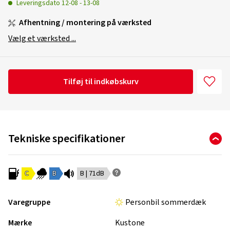
Leveringsdato
12-08
-
13-08
Afhentning / montering på værksted
Vælg et værksted ...
Tilføj til indkøbskurv
Tekniske specifikationer
C
B
B | 71dB
Varegruppe
Personbil sommerdæk
Mærke
Kustone