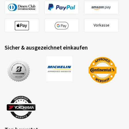
Verifizierter Kauf
Sven M., Deutschland
Vorkasse
Felgengröße in Zoll:
7,5x17 - ET 45 - LK 5x112
Farbe:
BLACK FRONT POLISH
Sicher & ausgezeichnet einkaufen
Felgen montiert auf:
Winterreifen
21.10.2024
Verifizierter Kauf
Michael P., Deutschland
Felgengröße in Zoll:
8,5x19 - ET 45 - LK 5x112
Farbe:
BLACK FRONT POLISH
Felgen montiert auf:
Sommerreifen