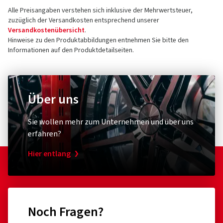
Alle Preisangaben verstehen sich inklusive der Mehrwertsteuer,
13509 Berlin
5 Sterne
(3)
zuzüglich der Versandkosten entsprechend unserer
Deutschland
4 Sterne
(0)
Versandkostenübersicht
.
Hinweise zu den Produktabbildungen entnehmen Sie bitte den
3 Sterne
(0)
Kontakt für Produktsicherheit (kein
Informationen auf den Produktdetailseiten.
2 Sterne
(0)
Kundensupport)
1 Sterne
(0)
E-Mail:
info@berlintires.com
Über uns
Sie wollen mehr zum Unternehmen und über uns
erfahren?
Hier entlang
Noch Fragen?