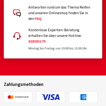
Kundenbewertungen im Detail
Antworten rund um das Thema Reifen
und unseren Onlineshop finden Sie in
den
FAQ
.
Kostenlose Experten-Beratung
erhalten Sie über unsere Hotline:
02.08.2025
028383179
Montag bis Freitag von 10:00 bis 15:00 Uhr
Verifizierter Kauf
Björn F., Deutschland
Felgengröße in Zoll:
8,5x19 - ET 45 - LK 5x112
Farbe:
PALLADIUM FRONT POLISH
Fahrzeugtyp:
Audi S3 Sportback (8V) Facelift
Zahlungsmethoden
14.01.2025