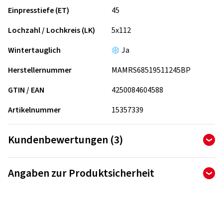
Einpresstiefe (ET)
45
Lochzahl / Lochkreis (LK)
5x112
Wintertauglich
Ja
Herstellernummer
MAMRS68519511245BP
GTIN / EAN
4250084604588
Artikelnummer
15357339
Kundenbewertungen (3)
5,00
Ø
/ 5 Sterne
Angaben zur Produktsicherheit
von insgesamt 3 Bewertungen
Hersteller
Bewertungen können nur von Kunden veröffentlicht werden,
die den Artikel
bestellt und erhalten
haben.
Berlin Tires Europa GmbH
Holzhauserstr. 182