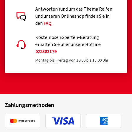
Kundenbewertungen im Detail
Antworten rund um das Thema Reifen
und unseren Onlineshop finden Sie in
den
FAQ
.
Kostenlose Experten-Beratung
erhalten Sie über unsere Hotline:
02.08.2025
028383179
Montag bis Freitag von 10:00 bis 15:00 Uhr
Verifizierter Kauf
Björn F., Deutschland
Felgengröße in Zoll:
8,5x19 - ET 45 - LK 5x112
Farbe:
PALLADIUM FRONT POLISH
Fahrzeugtyp:
Audi S3 Sportback (8V) Facelift
Zahlungsmethoden
14.01.2025