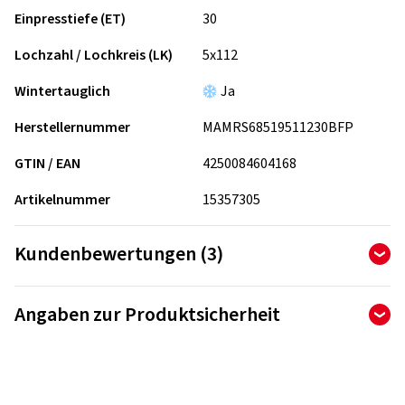
Einpresstiefe (ET)
30
Lochzahl / Lochkreis (LK)
5x112
Wintertauglich
Ja
Herstellernummer
MAMRS68519511230BFP
GTIN / EAN
4250084604168
Artikelnummer
15357305
Kundenbewertungen (3)
5,00
Ø
/ 5 Sterne
Angaben zur Produktsicherheit
von insgesamt 3 Bewertungen
Hersteller
Bewertungen können nur von Kunden veröffentlicht werden,
die den Artikel
bestellt und erhalten
haben.
Berlin Tires Europa GmbH
Holzhauserstr. 182