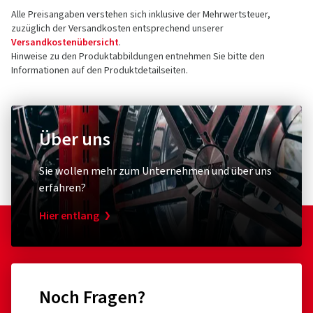
Alle Preisangaben verstehen sich inklusive der Mehrwertsteuer,
13509 Berlin
5 Sterne
(3)
zuzüglich der Versandkosten entsprechend unserer
Deutschland
4 Sterne
(0)
Versandkostenübersicht
.
Hinweise zu den Produktabbildungen entnehmen Sie bitte den
3 Sterne
(0)
Kontakt für Produktsicherheit (kein
Informationen auf den Produktdetailseiten.
2 Sterne
(0)
Kundensupport)
1 Sterne
(0)
E-Mail:
info@berlintires.com
Über uns
Sie wollen mehr zum Unternehmen und über uns
erfahren?
Hier entlang
Noch Fragen?