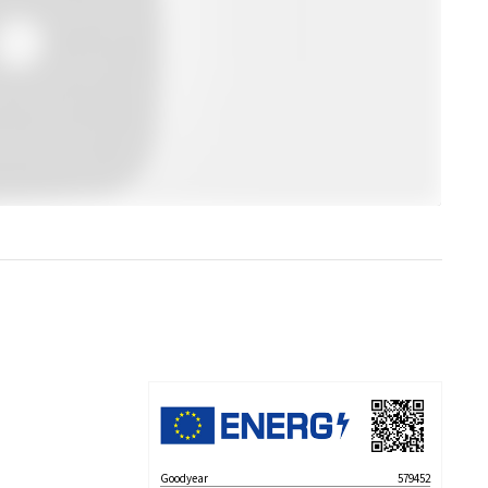
Goodyear
579452