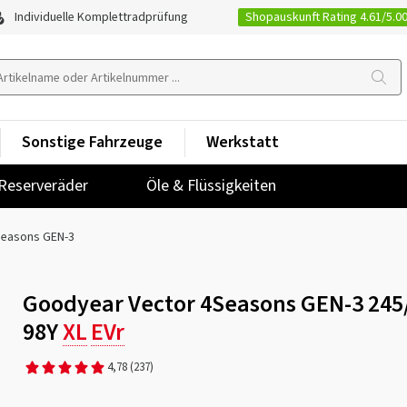
Shopauskunft Rating 4.61/5.0
Individuelle Komplettradprüfung
Sonstige Fahrzeuge
Werkstatt
Reserveräder
Öle & Flüssigkeiten
Seasons GEN-3
Goodyear Vector 4Seasons GEN-3 245
98Y
XL
EVr
4,78
(237)