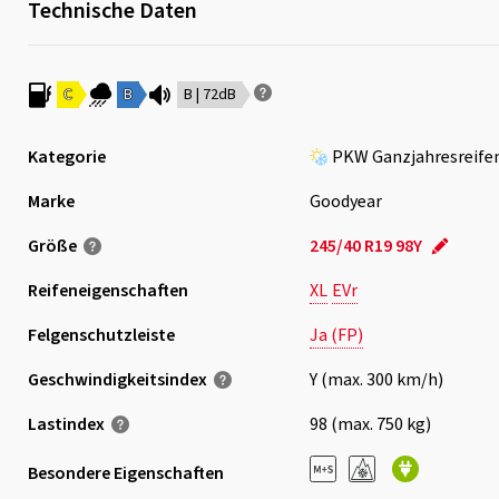
Technische Daten
C
B
B | 72dB
Kategorie
PKW Ganzjahresreife
Marke
Goodyear
Größe
245/40 R19 98Y
Reifeneigenschaften
XL
EVr
Felgenschutzleiste
Ja (FP)
Geschwindigkeits­index
Y (max. 300 km/h)
Lastindex
98 (max. 750 kg)
Besondere Eigenschaften