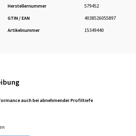
Herstellernummer
579452
GTIN / EAN
4038526055897
Artikelnummer
15349440
eibung
formance auch bei abnehmender Profiltiefe
en