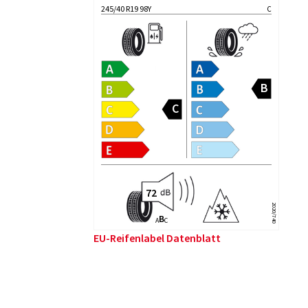
245/40 R19 98Y
C
2020/740
B
A
C
EU-Reifenlabel Datenblatt