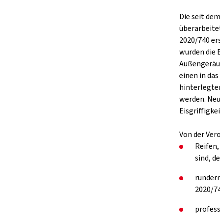
Die seit de
überarbeite
2020/740 er
wurden die 
Außengeräus
einen in da
hinterlegte
werden. Neu
Eisgriffigkei
Von der Ver
Reifen,
sind, d
rundern
2020/74
profess