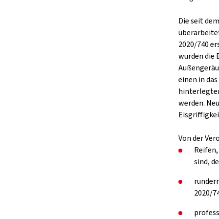
Die seit de
überarbeite
2020/740 er
wurden die 
Außengeräus
einen in da
hinterlegte
werden. Neu
Eisgriffigkei
Von der Ver
Reifen,
sind, d
rundern
2020/74
profess