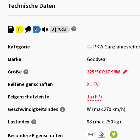
Technische Daten
C
B
B | 70dB
Kategorie
PKW Ganzjahresreife
Marke
Goodyear
Größe
225/50 R17 98W
Reifeneigenschaften
XL
EVr
Felgenschutzleiste
Ja (FP)
Geschwindigkeits­index
W (max.270 km/h)
Lastindex
98 (max. 750 kg)
Besondere Eigenschaften