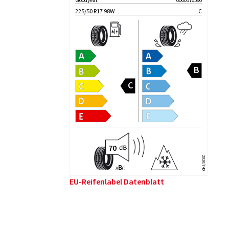
Goodyear
0000576590
225/50 R17 98W
C
2020/740
B
A
C
EU-Reifenlabel Datenblatt