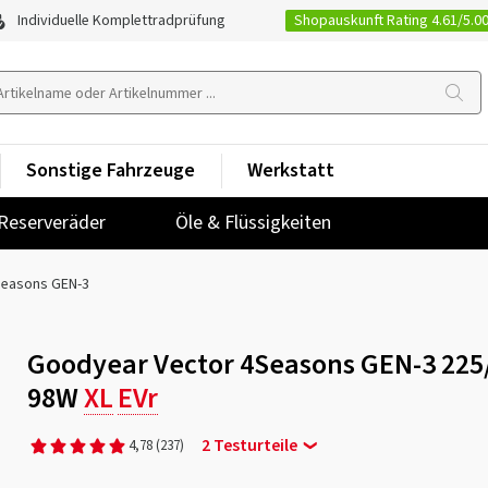
Shopauskunft Rating 4.61/5.0
Individuelle Komplettradprüfung
Sonstige Fahrzeuge
Werkstatt
Reserveräder
Öle & Flüssigkeiten
Seasons GEN-3
Goodyear Vector 4Seasons GEN-3 225
98W
XL
EVr
2 Testurteile
4,78
(237)