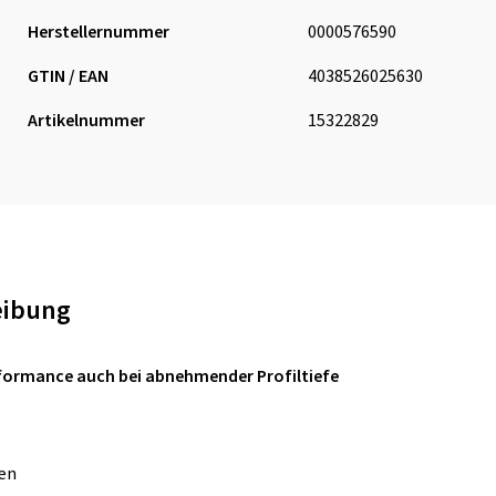
Herstellernummer
0000576590
GTIN / EAN
4038526025630
Artikelnummer
15322829
eibung
formance auch bei abnehmender Profiltiefe
en