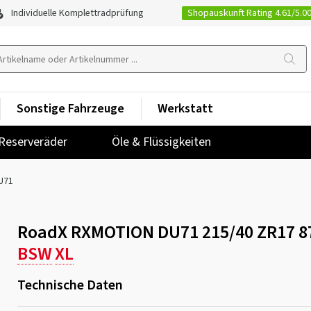
Shopauskunft Rating 4.61/5.0
Individuelle Komplettradprüfung
Sonstige Fahrzeuge
Werkstatt
Reserveräder
Öle & Flüssigkeiten
U71
RoadX RXMOTION DU71 215/40 ZR17 8
BSW
XL
Technische Daten