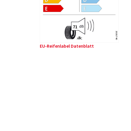
2020/740
B
A
C
EU-Reifenlabel Datenblatt