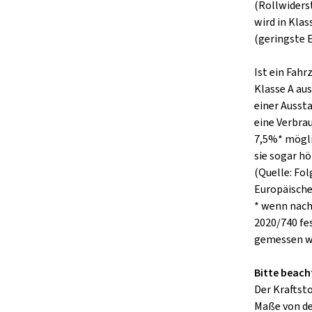
(Rollwiders
wird in Klas
(geringste E
Ist ein Fah
Klasse A aus
einer Ausst
eine Verbra
7,5%* mögli
sie sogar hö
(Quelle: Fo
Europäisch
* wenn nach
2020/740 fe
gemessen w
Bitte beach
Der Kraftst
Maße von de