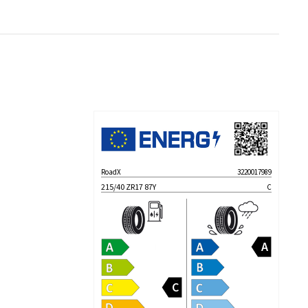
RoadX
3220017989
215/40 ZR17 87Y
C