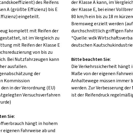
tandskoeffizient) des Reifens
der Klasse A kann, im Vergleic
sen A (größte Effizienz) bis E
der Klasse E, bei einer Vollbr
ffizienz) eingeteilt.
80 km/h ein bis zu 18 m kürzer
Bremsweg erzielt werden (auf
rzeug komplett mit Reifen der
durchschnittlich griffigen Fah
gestattet, ist im Vergleich zu
*Quelle: wdk Wirtschaftsverba
attung mit Reifen der Klasse E
deutschen Kautschukindustrie 
uchsreduzierung von bis zu
ch. Bei Nutzfahrzeugen kann
Bitte beachten Sie:
her ausfallen.
Die Verkehrssicherheit hängt
lgenabschätzung der
Maße von der eigenen Fahrweis
en Kommission
Anhaltewege müssen immer b
 den in der Verordnung (EU)
werden. Zur Verbesserung der
stgelegten Versuchsverfahren
ist der Reifendruck regelmäßig
urde)
ten Sie:
offverbrauch hängt in hohem
r eigenen Fahrweise ab und