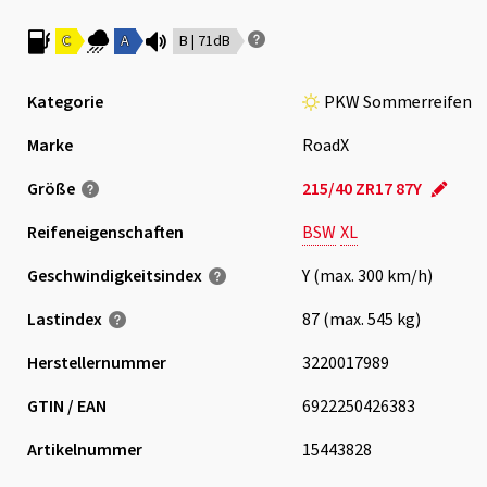
C
A
B | 71dB
Kategorie
PKW Sommerreifen
Marke
RoadX
Größe
215/40 ZR17 87Y
Reifeneigenschaften
BSW
XL
Geschwindigkeits­index
Y (max. 300 km/h)
Lastindex
87 (max. 545 kg)
Herstellernummer
3220017989
GTIN / EAN
6922250426383
Artikelnummer
15443828