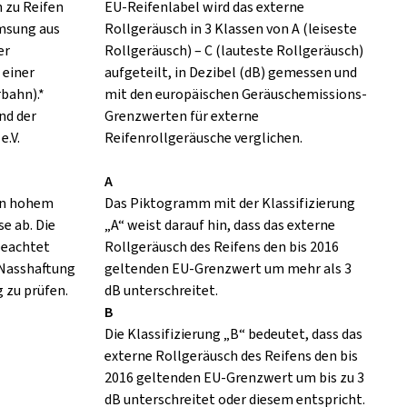
h zu Reifen
EU-Reifenlabel wird das externe
emsung aus
Rollgeräusch in 3 Klassen von A (leiseste
er
Rollgeräusch) – C (lauteste Rollgeräusch)
 einer
aufgeteilt, in Dezibel (dB) gemessen und
rbahn).*
mit den europäischen Geräuschemissions-
nd der
Grenzwerten für externe
e.V.
Reifenrollgeräusche verglichen.
A
 in hohem
Das Piktogramm mit der Klassifizierung
e ab. Die
„A“ weist darauf hin, dass das externe
eachtet
Rollgeräusch des Reifens den bis 2016
 Nasshaftung
geltenden EU-Grenzwert um mehr als 3
 zu prüfen.
dB unterschreitet.
B
Die Klassifizierung „B“ bedeutet, dass das
externe Rollgeräusch des Reifens den bis
2016 geltenden EU-Grenzwert um bis zu 3
dB unterschreitet oder diesem entspricht.