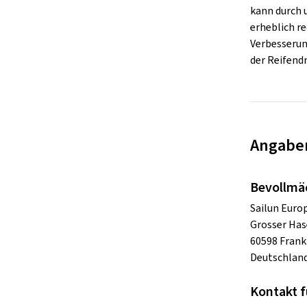
kann durch
erheblich re
Verbesserung
der Reifend
Angaben
Bevollmä
Sailun Eur
Grosser Has
60598 Frank
Deutschlan
Kontakt f