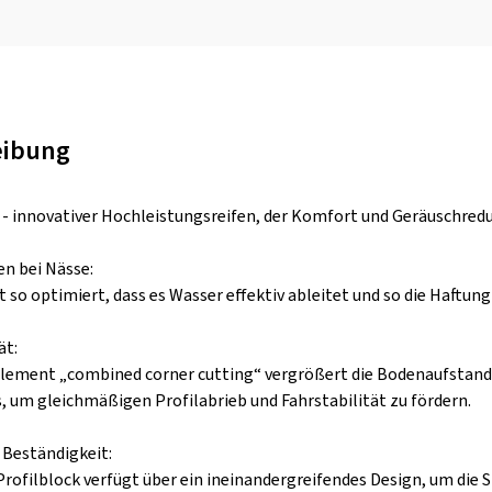
eibung
- innovativer Hochleistungsreifen, der Komfort und Geräuschredu
en bei Nässe:
st so optimiert, dass es Wasser effektiv ableitet und so die Haftun
ät:
lement „combined corner cutting“ vergrößert die Bodenaufstandsfl
s, um gleichmäßigen Profilabrieb und Fahrstabilität zu fördern.
 Beständigkeit:
Profilblock verfügt über ein ineinandergreifendes Design, um die 