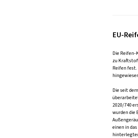
EU-Reif
Die Reifen-
zu Kraftsto
Reifen fest
hingewiesen
Die seit de
überarbeite
2020/740 er
wurden die 
Außengeräus
einen in da
hinterlegte