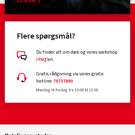
Så se her
RonaldBiggs Ø 10 mm Länge 185 mm
Pumpen
Kappe
(0)
Flere spørgsmål?
226,00 kr.
156,0
Tilføj til indkøbskurv
Du finder alt om dæk og vores webshop
i
FAQ
'en.
Gratis rådgivning via vores gratis
hotline:
78737890
Mandag til fredag fra 10:00 til 15:00