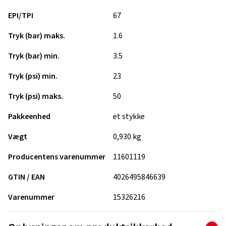
EPI/TPI
67
Tryk (bar) maks.
1.6
Tryk (bar) min.
3.5
Tryk (psi) min.
23
Tryk (psi) maks.
50
Pakkeenhed
et stykke
Vægt
0,930 kg
Producentens varenummer
11601119
GTIN / EAN
4026495846639
Varenummer
15326216