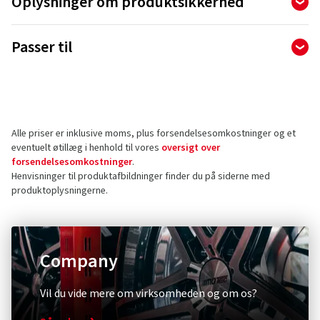
Oplysninger om produktsikkerhed
Producent
Passer til
Ralf Bohle GmbH
Otto Hahn Str. 1
51471 Reichshof
Tyskland
Alle priser er inklusive moms, plus forsendelsesomkostninger og et
Kontakt vedrørende produktsikkerhed (ikke
eventuelt øtillæg i henhold til vores
oversigt over
kundesupport)
forsendelsesomkostninger
.
Henvisninger til produktafbildninger finder du på siderne med
E-mail:
info@schwalbe.com
produktoplysningerne.
Company
Diebstahlschutz & Sicherheit
Andet
XLC
Schwal
Vil du vide mere om virksomheden og om os?
Zahlenspiralkabelschloss
Umrüst