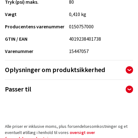
Tryk (psi) maks.
80
Vægt
0,410 kg
Producentens varenummer
0150757000
GTIN / EAN
4019238401738
Varenummer
15447057
Oplysninger om produktsikkerhed
Producent
Passer til
Continental Reifen Deutschland GmbH
PO BOX 169
30001 Hannover
Tyskland
Alle priser er inklusive moms, plus forsendelsesomkostninger og et
Kontakt vedrørende produktsikkerhed (ikke
eventuelt øtillæg i henhold til vores
oversigt over