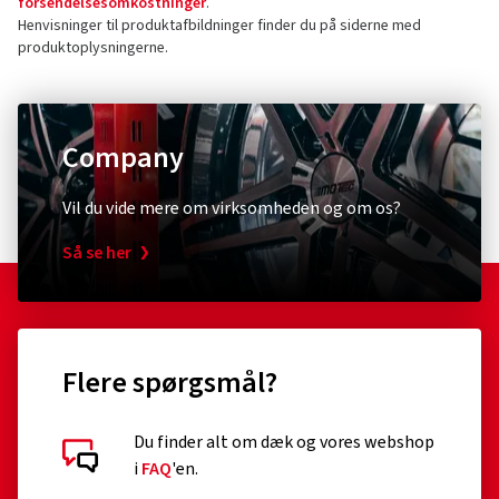
kundesupport)
forsendelsesomkostninger
.
Henvisninger til produktafbildninger finder du på siderne med
Kontaktformular:
https://www.continental-
produktoplysningerne.
tires.com/contact/
Company
Diebstahlschutz & Sicherheit
Andet
XLC
Schwal
Vil du vide mere om virksomheden og om os?
Zahlenspiralkabelschloss
Umrüst
Så se her
RonaldBiggs Ø 10 mm Länge 185 mm
Pumpen
Kappe
(0)
Flere spørgsmål?
226,00 kr.
156,0
Tilføj til indkøbskurv
Du finder alt om dæk og vores webshop
i
FAQ
'en.