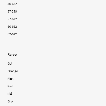
56-622
57-559
57-622
60-622
62-622
Farve
Gul
Orange
Pink
Rød
Blå
Grøn