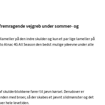
 fremragende vejgreb under sommer- og
ameller på den indre skulder og kun et par lige lameller på
llo Alnac 4G All Season den bedst mulige ydeevne under alle
f skulderblokkene fører til jævn kørsel. Derudover er
den med broer, så der skabes et jævnt slidmønster og det
ver hele levetiden.