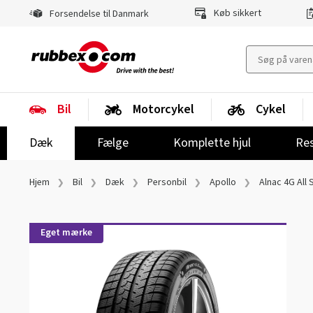
Køb sikkert
Forsendelse til Danmark
Bil
Motorcykel
Cykel
Dæk
Fælge
Komplette hjul
Res
Hjem
Bil
Dæk
Personbil
Apollo
Alnac 4G All
Eget mærke