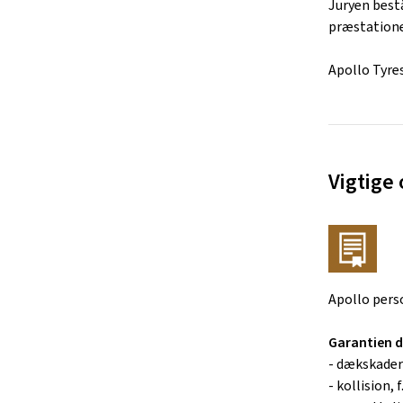
Juryen bestå
præstatione
Apollo Tyres
Vigtige
Apollo pers
Garantien 
- dækskader 
- kollision,