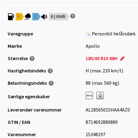
D
C
B | 69dB
Varegruppe
Personbil helårsdæk
Mærke
Apollo
Størrelse
185/65 R15 88H
Hastighedsindeks
H (max. 210 km/t)
Belastningsindeks
88 (max. 560 kg)
Særlige egenskaber
Leverandør varenummer
AL18565015HAA4AZ0
GTIN / EAN
8714692880889
Varenummer
15348197