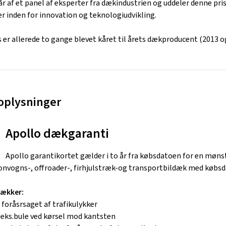
r af et panel af eksperter fra dækindustrien og uddeler denne pri
r inden for innovation og teknologiudvikling.
 er allerede to gange blevet kåret til årets dækproducent (2013 o
 oplysninger
Apollo dækgaranti
Apollo garantikortet gælder i to år fra købsdatoen for en møn
onvogns-, offroader-, firhjulstræk-og transportbildæk med købsda
dækker:
foråsrsaget af trafikulykker
 f.eks.bule ved kørsel mod kantsten