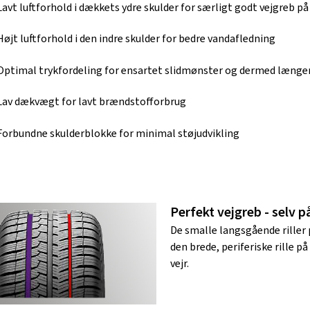
Lavt luftforhold i dækkets ydre skulder for særligt godt vejgreb på
Højt luftforhold i den indre skulder for bedre vandafledning
Optimal trykfordeling for ensartet slidmønster og dermed længe
Lav dækvægt for lavt brændstofforbrug
Forbundne skulderblokke for minimal støjudvikling
Perfekt vejgreb - selv p
De smalle langsgående riller 
den brede, periferiske rille p
vejr.