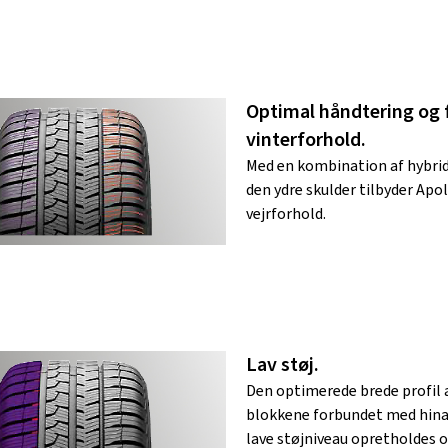
Optimal håndtering og
vinterforhold.
Med en kombination af hybridl
den ydre skulder tilbyder Apo
vejrforhold.
Lav støj.
Den optimerede brede profil a
blokkene forbundet med hinan
lave støjniveau opretholdes o